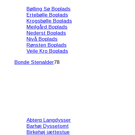
Bølling Sø Boplads
Ertebølle Boplads
Krogsbølle Boplads
Meilgård Boplads
Nederst Boplads
Nivå Boplads
Rønsten Boplads
Vejle Kro Boplads
Bonde Stenalder
78
Abterp Langdysser
Barhøj Dyssetomt
Birkehøj jættestue