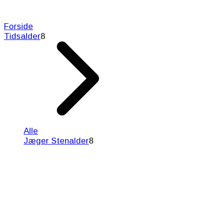
Forside
Tidsalder
8
Alle
Jæger Stenalder
8