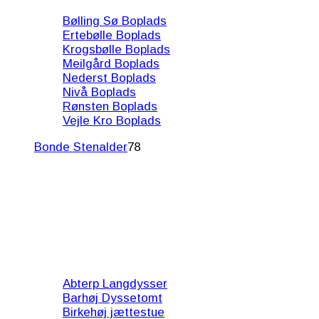
Bølling Sø Boplads
Ertebølle Boplads
Krogsbølle Boplads
Meilgård Boplads
Nederst Boplads
Nivå Boplads
Rønsten Boplads
Vejle Kro Boplads
Bonde Stenalder
78
Abterp Langdysser
Barhøj Dyssetomt
Birkehøj jættestue