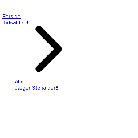
Forside
Tidsalder
8
Alle
Jæger Stenalder
8