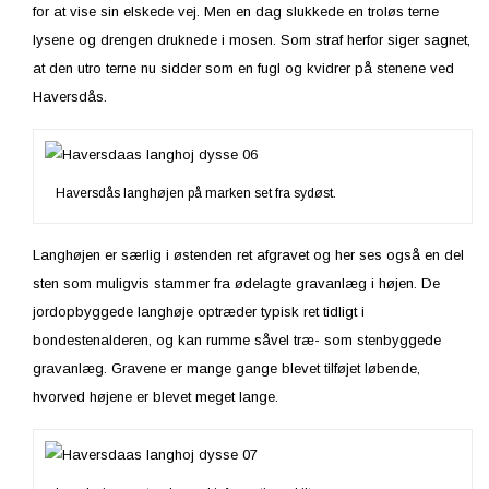
for at vise sin elskede vej. Men en dag slukkede en troløs terne
lysene og drengen druknede i mosen. Som straf herfor siger sagnet,
at den utro terne nu sidder som en fugl og kvidrer på stenene ved
Haversdås.
Haversdås langhøjen på marken set fra sydøst.
Langhøjen er særlig i østenden ret afgravet og her ses også en del
sten som muligvis stammer fra ødelagte gravanlæg i højen. De
jordopbyggede langhøje optræder typisk ret tidligt i
bondestenalderen, og kan rumme såvel træ- som stenbyggede
gravanlæg. Gravene er mange gange blevet tilføjet løbende,
hvorved højene er blevet meget lange.