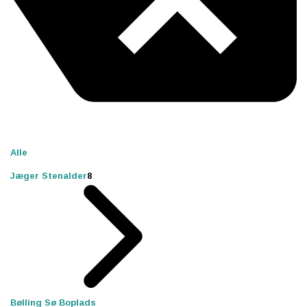
Alle
Jæger Stenalder
8
Bølling Sø Boplads