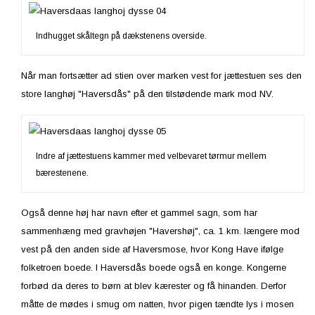
Indhugget skåltegn på dækstenens overside.
Når man fortsætter ad stien over marken vest for jættestuen ses den
store langhøj "Haversdås" på den tilstødende mark mod NV.
Indre af jættestuens kammer med velbevaret tørmur mellem
bærestenene.
Også denne høj har navn efter et gammel sagn, som har
sammenhæng med gravhøjen "Havershøj", ca. 1 km. længere mod
vest på den anden side af Haversmose, hvor Kong Have ifølge
folketroen boede. I Haversdås boede også en konge. Kongerne
forbød da deres to børn at blev kærester og få hinanden. Derfor
måtte de mødes i smug om natten, hvor pigen tændte lys i mosen