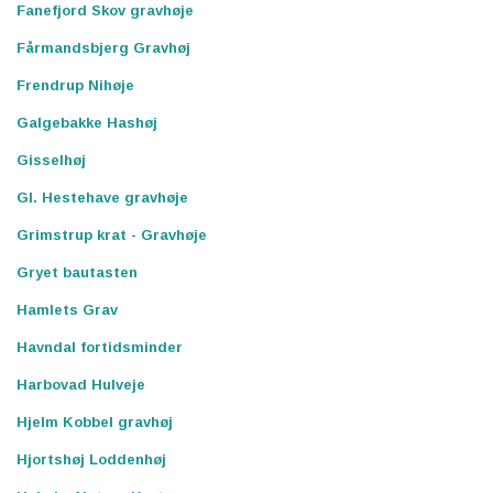
Fanefjord Skov gravhøje
Fårmandsbjerg Gravhøj
Frendrup Nihøje
Galgebakke Hashøj
Gisselhøj
Gl. Hestehave gravhøje
Grimstrup krat - Gravhøje
Gryet bautasten
Hamlets Grav
Havndal fortidsminder
Harbovad Hulveje
Hjelm Kobbel gravhøj
Hjortshøj Loddenhøj