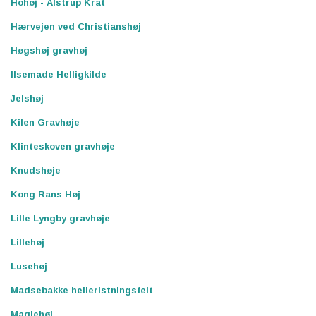
Hohøj - Alstrup Krat
Hærvejen ved Christianshøj
Høgshøj gravhøj
Ilsemade Helligkilde
Jelshøj
Kilen Gravhøje
Klinteskoven gravhøje
Knudshøje
Kong Rans Høj
Lille Lyngby gravhøje
Lillehøj
Lusehøj
Madsebakke helleristningsfelt
Maglehøj