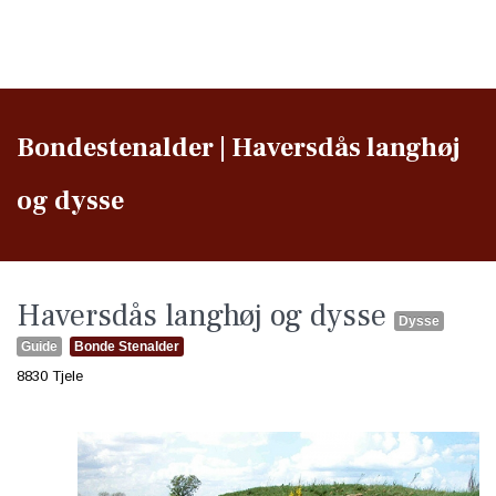
Bondestenalder | Haversdås langhøj
og dysse
Haversdås langhøj og dysse
Dysse
Guide
Bonde Stenalder
8830 Tjele