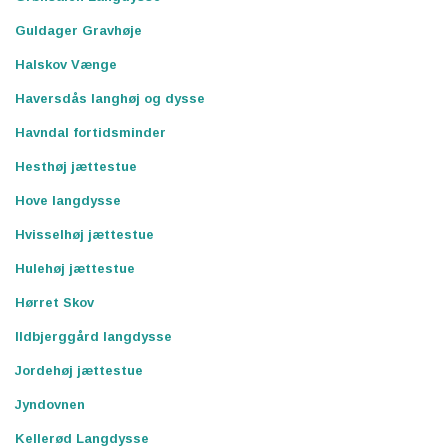
Guldager Gravhøje
Halskov Vænge
Haversdås langhøj og dysse
Havndal fortidsminder
Hesthøj jættestue
Hove langdysse
Hvisselhøj jættestue
Hulehøj jættestue
Hørret Skov
Ildbjerggård langdysse
Jordehøj jættestue
Jyndovnen
Kellerød Langdysse