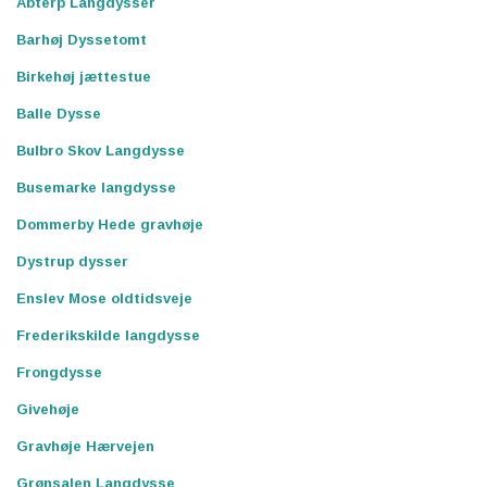
Abterp Langdysser
Barhøj Dyssetomt
Birkehøj jættestue
Balle Dysse
Bulbro Skov Langdysse
Busemarke langdysse
Dommerby Hede gravhøje
Dystrup dysser
Enslev Mose oldtidsveje
Frederikskilde langdysse
Frongdysse
Givehøje
Gravhøje Hærvejen
Grønsalen Langdysse