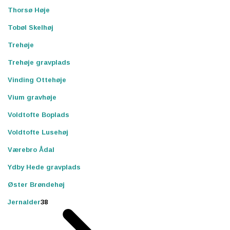
Thorsø Høje
Tobøl Skelhøj
Trehøje
Trehøje gravplads
Vinding Ottehøje
Vium gravhøje
Voldtofte Boplads
Voldtofte Lusehøj
Værebro Ådal
Ydby Hede gravplads
Øster Brøndehøj
Jernalder
38