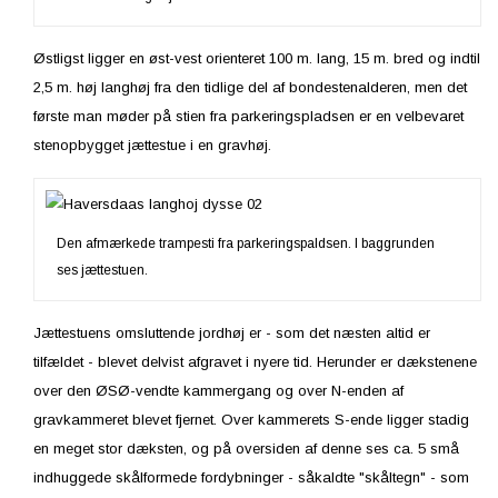
Østligst ligger en øst-vest orienteret 100 m. lang, 15 m. bred og indtil
2,5 m. høj langhøj fra den tidlige del af bondestenalderen, men det
første man møder på stien fra parkeringspladsen er en velbevaret
stenopbygget jættestue i en gravhøj.
Den afmærkede trampesti fra parkeringspaldsen. I baggrunden
ses jættestuen.
Jættestuens omsluttende jordhøj er - som det næsten altid er
tilfældet - blevet delvist afgravet i nyere tid. Herunder er dækstenene
over den ØSØ-vendte kammergang og over N-enden af
gravkammeret blevet fjernet. Over kammerets S-ende ligger stadig
en meget stor dæksten, og på oversiden af denne ses ca. 5 små
indhuggede skålformede fordybninger - såkaldte "skåltegn" - som