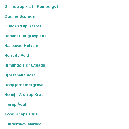
Grimstrup krat - Kampdiget
Gudme Boplads
Gundestrup Karret
Hammerum gravplads
Harbovad Hulveje
Hejrede Vold
Himlingøje gravplads
Hjortsballe agre
Hoby jernaldergrave
Hohøj - Alstrup Krat
Illerup Ådal
Kong Knaps Dige
Lunderskov Marked