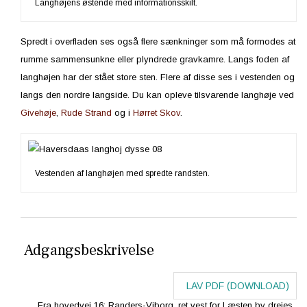
Langhøjens østende med informationsskilt.
Spredt i overfladen ses også flere sænkninger som må formodes at
rumme sammensunkne eller plyndrede gravkamre. Langs foden af
langhøjen har der stået store sten. Flere af disse ses i vestenden og
langs den nordre langside. Du kan opleve tilsvarende langhøje ved
Givehøje
,
Rude Strand
og i
Hørret Skov
.
Vestenden af langhøjen med spredte randsten.
Adgangsbeskrivelse
LAV PDF (DOWNLOAD)
Fra hovedvej 16: Randers-Viborg, ret vest for Læsten by drejes