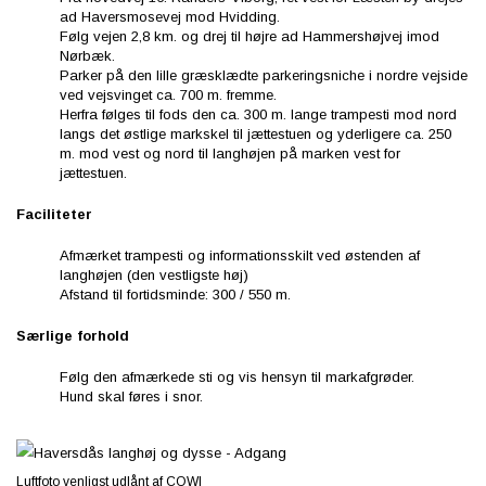
ad Haversmosevej mod Hvidding.
Følg vejen 2,8 km. og drej til højre ad Hammershøjvej imod
Nørbæk.
Parker på den lille græsklædte parkeringsniche i nordre vejside
ved vejsvinget ca. 700 m. fremme.
Herfra følges til fods den ca. 300 m. lange trampesti mod nord
langs det østlige markskel til jættestuen og yderligere ca. 250
m. mod vest og nord til langhøjen på marken vest for
jættestuen.
Faciliteter
Afmærket trampesti og informationsskilt ved østenden af
langhøjen (den vestligste høj)
Afstand til fortidsminde: 300 / 550 m.
Særlige forhold
Følg den afmærkede sti og vis hensyn til markafgrøder.
Hund skal føres i snor.
Luftfoto venligst udlånt af COWI