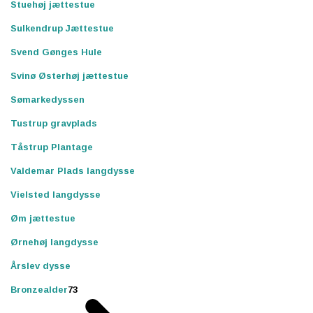
Stuehøj jættestue
Sulkendrup Jættestue
Svend Gønges Hule
Svinø Østerhøj jættestue
Sømarkedyssen
Tustrup gravplads
Tåstrup Plantage
Valdemar Plads langdysse
Vielsted langdysse
Øm jættestue
Ørnehøj langdysse
Årslev dysse
Bronzealder
73