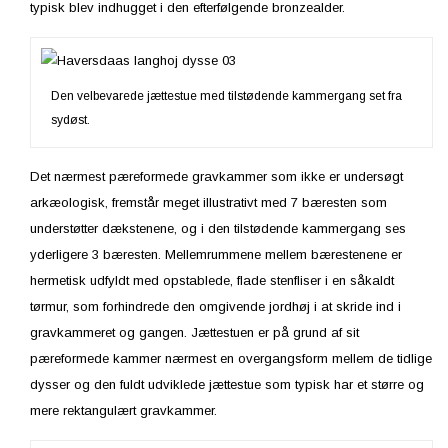
typisk blev indhugget i den efterfølgende bronzealder.
Den velbevarede jættestue med tilstødende kammergang set fra
sydøst.
Det nærmest pæreformede gravkammer som ikke er undersøgt
arkæologisk, fremstår meget illustrativt med 7 bæresten som
understøtter dækstenene, og i den tilstødende kammergang ses
yderligere 3 bæresten. Mellemrummene mellem bærestenene er
hermetisk udfyldt med opstablede, flade stenfliser i en såkaldt
tørmur, som forhindrede den omgivende jordhøj i at skride ind i
gravkammeret og gangen. Jættestuen er på grund af sit
pæreformede kammer nærmest en overgangsform mellem de tidlige
dysser og den fuldt udviklede jættestue som typisk har et større og
mere rektangulært gravkammer.