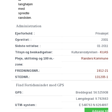
Administration
Ejerforhold: :
Privatejet
Oprettet: :
2001
Sidste rettelse: :
01-2011
Tilsyn og beskadigelser:
Kulturarvsstyrelsen -
KUAS
Pleje, skiltning og 100 m.-
Randers Kommune
zone:
FREDNINGSNR.:
1912-21
STEDNR.:
131205-1
Find Fortidsmindet med GPS
GPS :
Breddegrad: 56.525908
Længdegrad: 9.792663
UTM-system :
E 548763 N 6264897
Adgang til