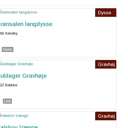
Dysse
rønsalen langdysse
92 Askeby
Guide
Gravhøj
uldager Gravhøje
622 Bække
Link
Gravhøj
alskov Vænge