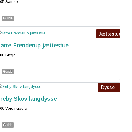
305 Samsø
Guide
Jættestue
ørre Frenderup jættestue
80 Stege
Guide
Dysse
reby Skov langdysse
60 Vordingborg
Guide