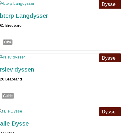
Dysse
bterp Langdysser
61 Bredebro
Link
Dysse
rslev dyssen
20 Brabrand
Guide
Dysse
alle Dysse