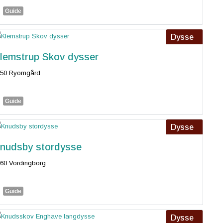
Guide
Dysse
lemstrup Skov dysser
550 Ryomgård
Guide
Dysse
nudsby stordysse
60 Vordingborg
Guide
Dysse