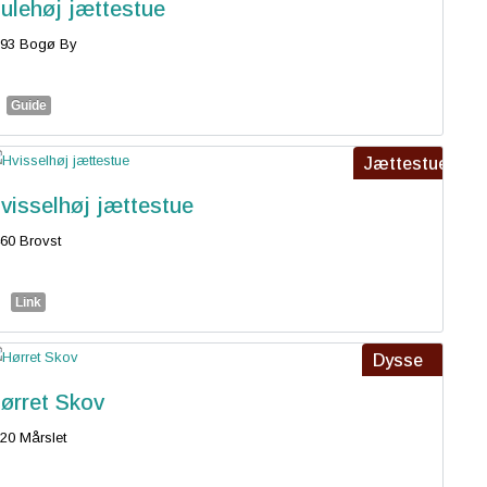
ulehøj jættestue
793 Bogø By
Guide
Jættestue
visselhøj jættestue
60 Brovst
Link
Dysse
ørret Skov
20 Mårslet