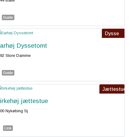
44 Balle
Guide
Dysse
arhøj Dyssetomt
792 Store Damme
Guide
Jættestue
irkehøj jættestue
00 Nykøbing Sj
Link