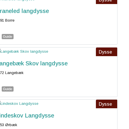
raneled langdysse
91 Borre
Guide
Dysse
angebæk Skov langdysse
772 Langebæk
Guide
Dysse
indeskov Langdysse
853 Ørbæk