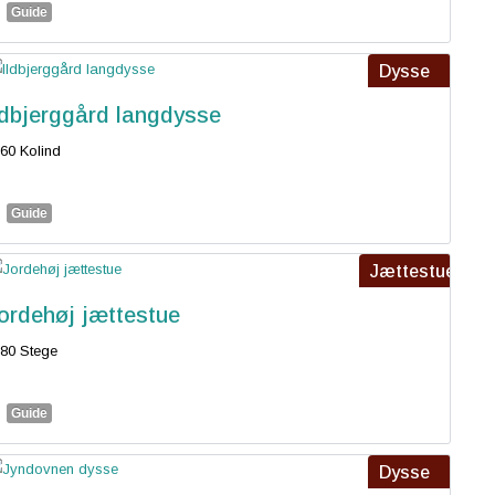
Guide
Dysse
ldbjerggård langdysse
60 Kolind
Guide
Jættestue
ordehøj jættestue
80 Stege
Guide
Dysse