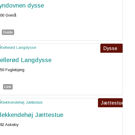
yndovnen dysse
00 Grenå
Guide
Dysse
ellerød Langdysse
50 Fuglebjerg
Link
Jættestue
lekkendehøj Jættestue
92 Askeby