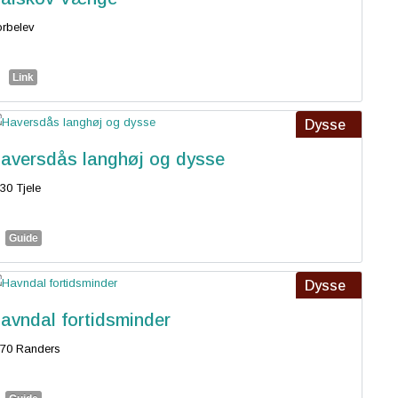
rbelev
Link
Dysse
aversdås langhøj og dysse
30 Tjele
Guide
Dysse
avndal fortidsminder
70 Randers