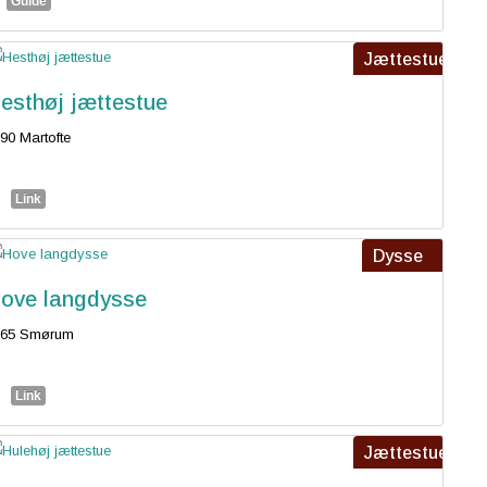
Guide
Jættestue
esthøj jættestue
90 Martofte
Link
Dysse
ove langdysse
765 Smørum
Link
Jættestue