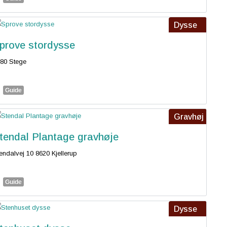
Dysse
prove stordysse
80 Stege
Guide
Gravhøj
tendal Plantage gravhøje
endalvej 10 8620 Kjellerup
Guide
Dysse