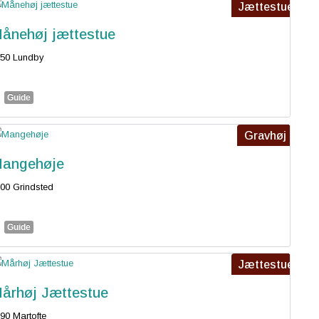
Jættestue
ånehøj jættestue
50 Lundby
Guide
Gravhøj
angehøje
00 Grindsted
Guide
Jættestue
århøj Jættestue
90 Martofte