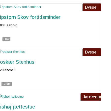
Dysse
ipstorn Skov fortidsminder
00 Faaborg
Link
Dysse
oskær Stenhus
20 Knebel
Guide
Jættestue
ishøj jættestue