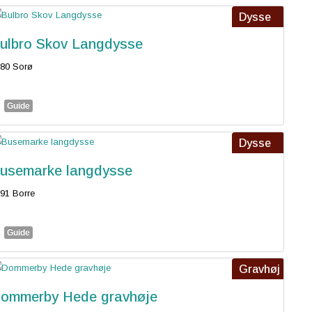
Dysse
ulbro Skov Langdysse
80 Sorø
Guide
Dysse
usemarke langdysse
91 Borre
Guide
Gravhøj
ommerby Hede gravhøje