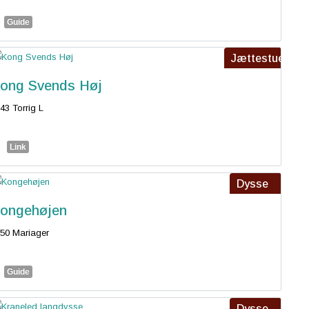
Guide
Jættestue
ong Svends Høj
43 Torrig L
Link
Dysse
ongehøjen
50 Mariager
Guide
Dysse