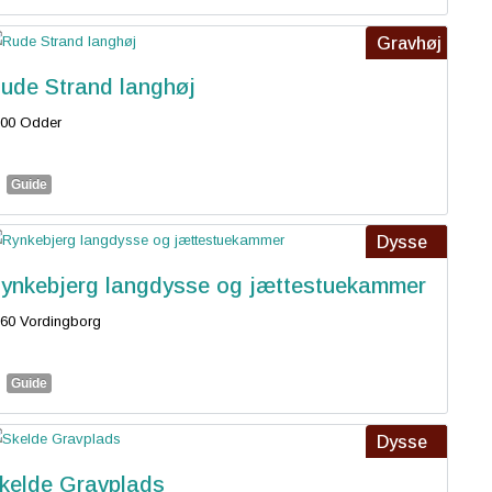
Gravhøj
ude Strand langhøj
00 Odder
Guide
Dysse
ynkebjerg langdysse og jættestuekammer
60 Vordingborg
Guide
Dysse
kelde Gravplads