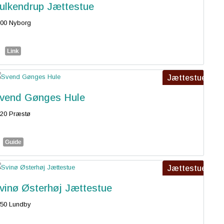
ulkendrup Jættestue
00 Nyborg
Link
Jættestue
vend Gønges Hule
20 Præstø
Guide
Jættestue
vinø Østerhøj Jættestue
50 Lundby