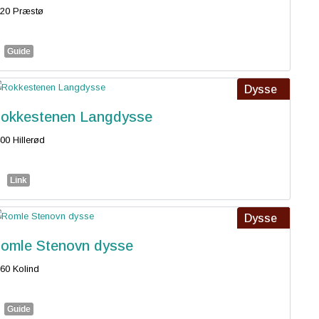
20 Præstø
Guide
Dysse
okkestenen Langdysse
00 Hillerød
Link
Dysse
omle Stenovn dysse
60 Kolind
Guide