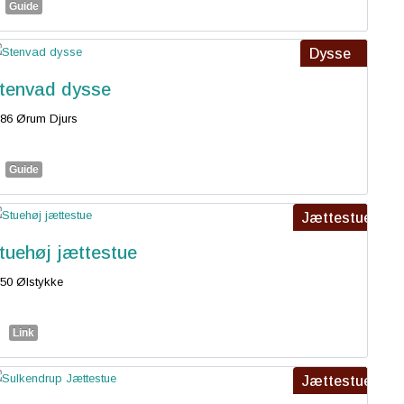
Guide
Dysse
tenvad dysse
86 Ørum Djurs
Guide
Jættestue
tuehøj jættestue
50 Ølstykke
Link
Jættestue