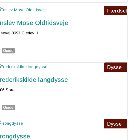
Færdsel
nslev Mose Oldtidsveje
sevej 8993 Gjerlev J
Guide
Dysse
rederikskilde langdysse
86 Sorø
Guide
Dysse
rongdysse