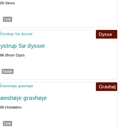
00 Skive
Link
Dysse
ystrup Sø dysser
86 Ørum Djurs
Guide
Gravhøj
øeshøje gravhøje
00 Holstebro
Link