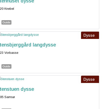
tenhuset dysse
20 Knebel
Guide
Dysse
tensbjerggård langdysse
23 Vorbasse
Guide
Dysse
tenstuen dysse
305 Samsø