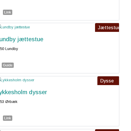
Link
Jættestue
undby jættestue
50 Lundby
Guide
Dysse
ykkesholm dysser
853 Ørbæk
Link