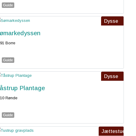
Guide
Dysse
ømarkedyssen
91 Borre
Guide
Dysse
åstrup Plantage
410 Rønde
Guide
Jættestue