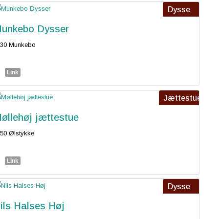
Dysse
unkebo Dysser
330 Munkebo
Link
Jættestue
øllehøj jættestue
50 Ølstykke
Link
Dysse
ils Halses Høj