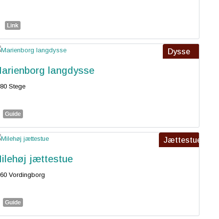
Link
Dysse
arienborg langdysse
80 Stege
Guide
Jættestue
ilehøj jættestue
60 Vordingborg
Guide