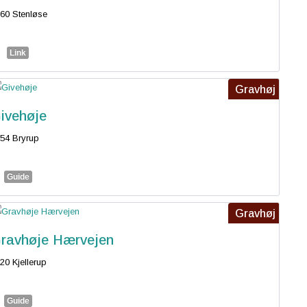
60 Stenløse
Link
Gravhøj
ivehøje
54 Bryrup
Guide
Gravhøj
ravhøje Hærvejen
20 Kjellerup
Guide