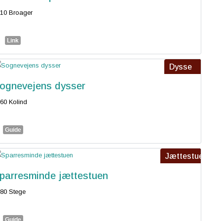
10 Broager
Link
Dysse
ognevejens dysser
60 Kolind
Guide
Jættestue
parresminde jættestuen
80 Stege
Guide