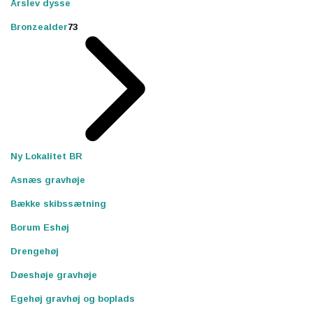
Årslev dysse
Bronzealder
73
Ny Lokalitet BR
Asnæs gravhøje
Bække skibssætning
Borum Eshøj
Drengehøj
Døeshøje gravhøje
Egehøj gravhøj og boplads