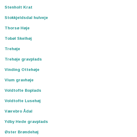
Stenholt Krat
Stokkjeldsdal hulveje
Thorsø Høje
Tobøl Skelhøj
Trehøje
Trehøje gravplads
Vinding Ottehøje
Vium gravhøje
Voldtofte Boplads
Voldtofte Lusehøj
Værebro Ådal
Ydby Hede gravplads
Øster Brøndehøj