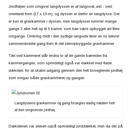
Jordhøjen som omgiver langdyssen er af langoval, øst - vest
orienteret form (17 x 10 m), og dyssen er derfor en langdysse. Der
er kun et gravkammer i dyssen, men langdysser rummer mange
gange 2 eller helt op til 5 kamre, som kan være opbygget ad flere
omgange. Omkring midt i den sydlige langside fører en nu delvist
sammenskredet gang frem til det stenopbyggede gravkammer.
Tæt ved kammeret står endnu to af de gamle bæresten fra
kammergangen, som oprindeligt også var dækket med flade
dæksten, for at skabe adgang gennem den helt forseglende jordhøj
som omgav både gravkammeret og gangen.
Langdyssens gravkammer og gang forsegles stadig næsten helt
af den omgivende jordhøj.
Dækstenen var sikkert også oprindeligt jorddækket, men da der på