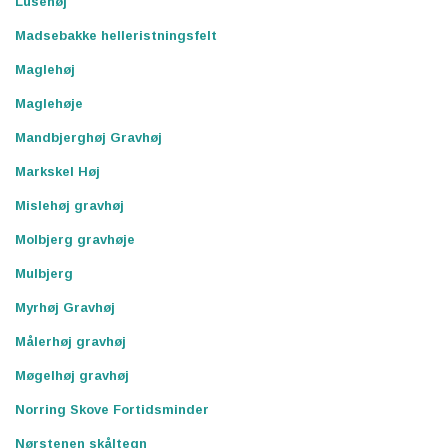
Lusehøj
Madsebakke helleristningsfelt
Maglehøj
Maglehøje
Mandbjerghøj Gravhøj
Markskel Høj
Mislehøj gravhøj
Molbjerg gravhøje
Mulbjerg
Myrhøj Gravhøj
Målerhøj gravhøj
Møgelhøj gravhøj
Norring Skove Fortidsminder
Nørstenen skåltegn