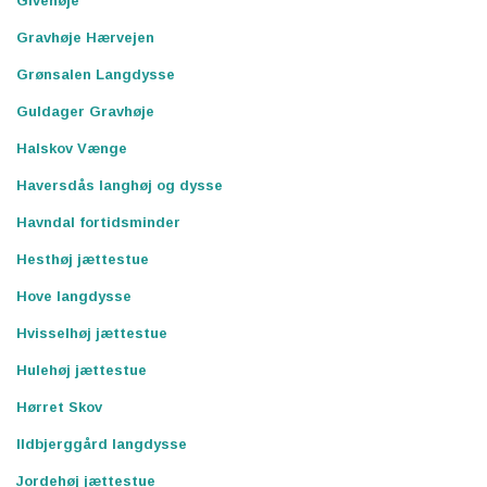
Givehøje
Gravhøje Hærvejen
Grønsalen Langdysse
Guldager Gravhøje
Halskov Vænge
Haversdås langhøj og dysse
Havndal fortidsminder
Hesthøj jættestue
Hove langdysse
Hvisselhøj jættestue
Hulehøj jættestue
Hørret Skov
Ildbjerggård langdysse
Jordehøj jættestue