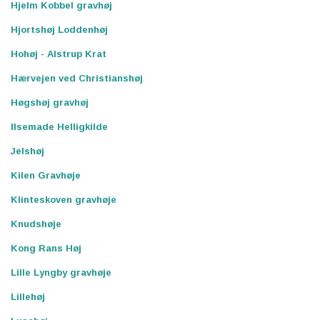
Hjelm Kobbel gravhøj
Hjortshøj Loddenhøj
Hohøj - Alstrup Krat
Hærvejen ved Christianshøj
Høgshøj gravhøj
Ilsemade Helligkilde
Jelshøj
Kilen Gravhøje
Klinteskoven gravhøje
Knudshøje
Kong Rans Høj
Lille Lyngby gravhøje
Lillehøj