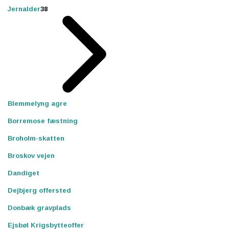
Jernalder
38
Blemmelyng agre
Borremose fæstning
Broholm-skatten
Broskov vejen
Dandiget
Dejbjerg offersted
Donbæk gravplads
Ejsbøl Krigsbytteoffer