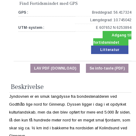
Find Fortidsmindet med GPS
GPS :
Breddegrad: 56.417324
Længdegrad: 10.745042
UTM-system :
E 607652 N 6253894
Adgang til
fortidsmindet
Litteratur
LAV PDF (DOWNLOAD)
Se info-tavle (PDF)
Beskrivelse
Jyndovnen er en smuk langdysse fra bondestenalderen ved
Godthåb lige nord for Ginnerup. Dyssen ligger i dag i et opdyrket
kulturlandskab, men da den blev opført for mere end 5.000 år siden,
lå den kun få hundrede meter nord for en meget smal fjordarm, som
skar sig ca. ½ km ind i bakkerne fra nordsiden af Kolindsund ved
Ginnerup.