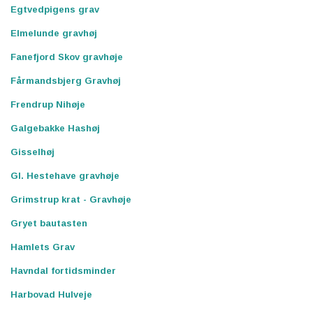
Egtvedpigens grav
Elmelunde gravhøj
Fanefjord Skov gravhøje
Fårmandsbjerg Gravhøj
Frendrup Nihøje
Galgebakke Hashøj
Gisselhøj
Gl. Hestehave gravhøje
Grimstrup krat - Gravhøje
Gryet bautasten
Hamlets Grav
Havndal fortidsminder
Harbovad Hulveje