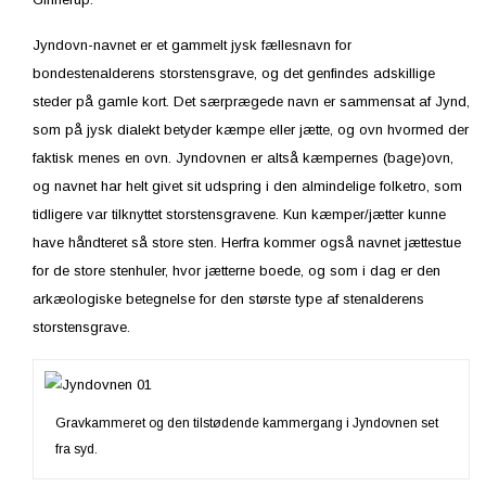
Jyndovn-navnet er et gammelt jysk fællesnavn for
bondestenalderens storstensgrave, og det genfindes adskillige
steder på gamle kort. Det særprægede navn er sammensat af Jynd,
som på jysk dialekt betyder kæmpe eller jætte, og ovn hvormed der
faktisk menes en ovn. Jyndovnen er altså kæmpernes (bage)ovn,
og navnet har helt givet sit udspring i den almindelige folketro, som
tidligere var tilknyttet storstensgravene. Kun kæmper/jætter kunne
have håndteret så store sten. Herfra kommer også navnet jættestue
for de store stenhuler, hvor jætterne boede, og som i dag er den
arkæologiske betegnelse for den største type af stenalderens
storstensgrave.
Gravkammeret og den tilstødende kammergang i Jyndovnen set
fra syd.