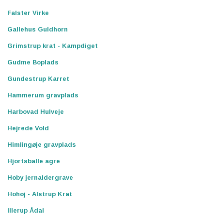
Falster Virke
Gallehus Guldhorn
Grimstrup krat - Kampdiget
Gudme Boplads
Gundestrup Karret
Hammerum gravplads
Harbovad Hulveje
Hejrede Vold
Himlingøje gravplads
Hjortsballe agre
Hoby jernaldergrave
Hohøj - Alstrup Krat
Illerup Ådal