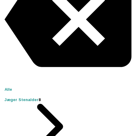
Alle
Jæger Stenalder
8