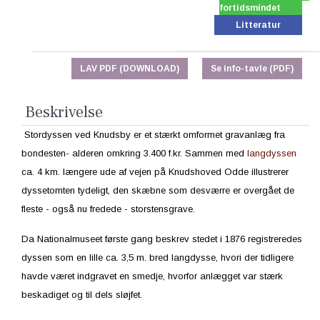
fortidsmindet
Litteratur
LAV PDF (DOWNLOAD)
Se info-tavle (PDF)
Beskrivelse
Stordyssen ved Knudsby er et stærkt omformet gravanlæg fra
bondesten- alderen omkring 3.400 f.kr. Sammen med
langdyssen
ca. 4 km. længere ude af vejen på Knudshoved Odde illustrerer
dyssetomten tydeligt, den skæbne som desværre er overgået de
fleste - også nu fredede - storstensgrave.
Da Nationalmuseet første gang beskrev stedet i 1876 registreredes
dyssen som en lille ca. 3,5 m. bred langdysse, hvori der tidligere
havde været indgravet en smedje, hvorfor anlægget var stærk
beskadiget og til dels sløjfet.