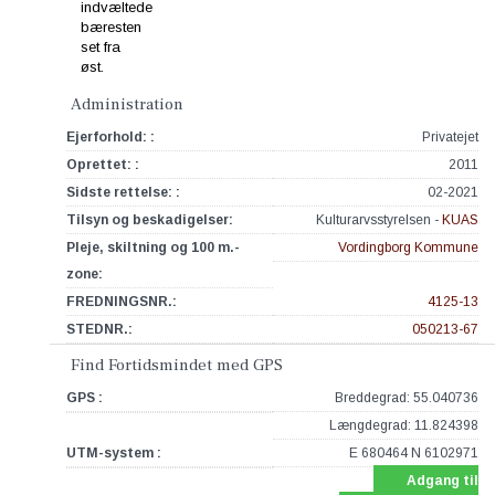
Administration
Ejerforhold: :
Privatejet
Oprettet: :
2011
Sidste rettelse: :
02-2021
Tilsyn og beskadigelser:
Kulturarvsstyrelsen -
KUAS
Pleje, skiltning og 100 m.-
Vordingborg Kommune
zone:
FREDNINGSNR.:
4125-13
STEDNR.:
050213-67
Find Fortidsmindet med GPS
GPS :
Breddegrad: 55.040736
Længdegrad: 11.824398
UTM-system :
E 680464 N 6102971
Adgang til