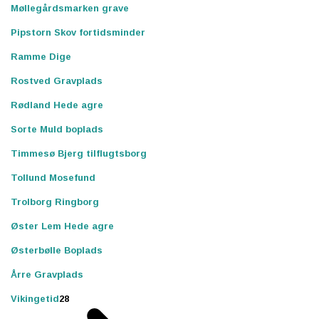
Møllegårdsmarken grave
Pipstorn Skov fortidsminder
Ramme Dige
Rostved Gravplads
Rødland Hede agre
Sorte Muld boplads
Timmesø Bjerg tilflugtsborg
Tollund Mosefund
Trolborg Ringborg
Øster Lem Hede agre
Østerbølle Boplads
Årre Gravplads
Vikingetid
28