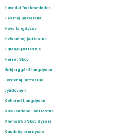
Havndal fortidsminder
Hesthøj jættestue
Hove langdysse
Hvisselhøj jættestue
Hulehøj jættestue
Hørret Skov
Ildbjerggård langdysse
Jordehøj jættestue
Jyndovnen
Kellerød Langdysse
Klekkendehøj Jættestue
Klemstrup Skov dysser
Knudsby stordysse