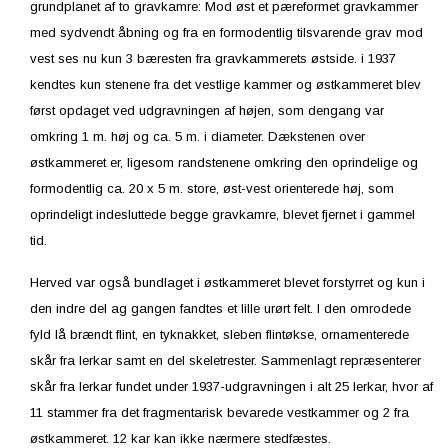
grundplanet af to gravkamre: Mod øst et pæreformet gravkammer
med sydvendt åbning og fra en formodentlig tilsvarende grav mod
vest ses nu kun 3 bæresten fra gravkammerets østside. i 1937
kendtes kun stenene fra det vestlige kammer og østkammeret blev
først opdaget ved udgravningen af højen, som dengang var
omkring 1 m. høj og ca. 5 m. i diameter. Dækstenen over
østkammeret er, ligesom randstenene omkring den oprindelige og
formodentlig ca. 20 x 5 m. store, øst-vest orienterede høj, som
oprindeligt indesluttede begge gravkamre, blevet fjernet i gammel
tid.
Herved var også bundlaget i østkammeret blevet forstyrret og kun i
den indre del ag gangen fandtes et lille urørt felt. I den omrodede
fyld lå brændt flint, en tyknakket, sleben flintøkse, ornamenterede
skår fra lerkar samt en del skeletrester. Sammenlagt repræsenterer
skår fra lerkar fundet under 1937-udgravningen i alt 25 lerkar, hvor af
11 stammer fra det fragmentarisk bevarede vestkammer og 2 fra
østkammeret. 12 kar kan ikke nærmere stedfæstes.