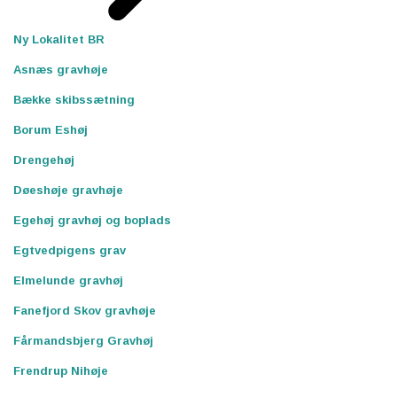
Ny Lokalitet BR
Asnæs gravhøje
Bække skibssætning
Borum Eshøj
Drengehøj
Døeshøje gravhøje
Egehøj gravhøj og boplads
Egtvedpigens grav
Elmelunde gravhøj
Fanefjord Skov gravhøje
Fårmandsbjerg Gravhøj
Frendrup Nihøje