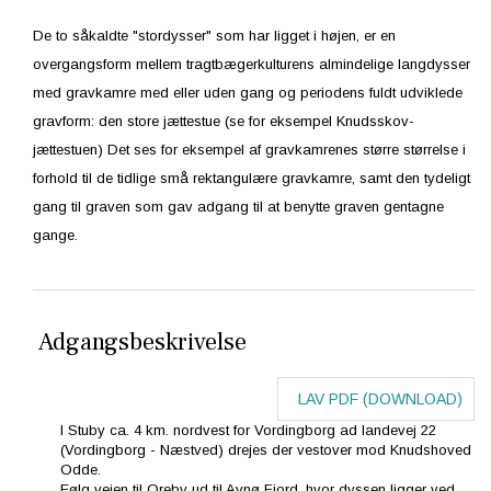
De to såkaldte "stordysser" som har ligget i højen, er en
overgangsform mellem tragtbægerkulturens almindelige langdysser
med gravkamre med eller uden gang og periodens fuldt udviklede
gravform: den store jættestue (se for eksempel Knudsskov-
jættestuen) Det ses for eksempel af gravkamrenes større størrelse i
forhold til de tidlige små rektangulære gravkamre, samt den tydeligt
gang til graven som gav adgang til at benytte graven gentagne
gange.
Adgangsbeskrivelse
LAV PDF (DOWNLOAD)
I Stuby ca. 4 km. nordvest for Vordingborg ad landevej 22
(Vordingborg - Næstved) drejes der vestover mod Knudshoved
Odde.
Følg vejen til Oreby ud til Avnø Fjord, hvor dyssen ligger ved