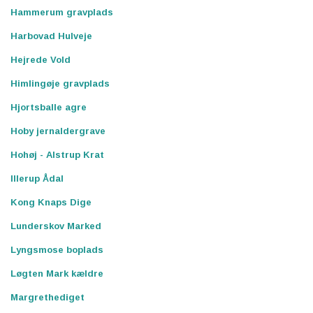
Hammerum gravplads
Harbovad Hulveje
Hejrede Vold
Himlingøje gravplads
Hjortsballe agre
Hoby jernaldergrave
Hohøj - Alstrup Krat
Illerup Ådal
Kong Knaps Dige
Lunderskov Marked
Lyngsmose boplads
Løgten Mark kældre
Margrethediget