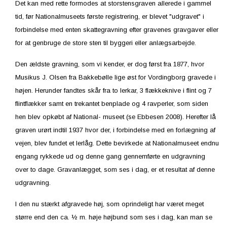
Det kan med rette formodes at storstensgraven allerede i gammel
tid, før Nationalmuseets første registrering, er blevet "udgravet" i
forbindelse med enten skattegravning efter gravenes gravgaver eller
for at genbruge de store sten til byggeri eller anlægsarbejde.
Den ældste gravning, som vi kender, er dog først fra 1877, hvor
Musikus J. Olsen fra Bakkebølle lige øst for Vordingborg gravede i
højen. Herunder fandtes skår fra to lerkar, 3 flækkeknive i flint og 7
flintflækker samt en trekantet benplade og 4 ravperler, som siden
hen blev opkøbt af National- museet (se Ebbesen 2008). Herefter lå
graven urørt indtil 1937 hvor der, i forbindelse med en forlægning af
vejen, blev fundet et lerlåg. Dette bevirkede at Nationalmuseet endnu
engang rykkede ud og denne gang gennemførte en udgravning
over to dage. Gravanlægget, som ses i dag, er et resultat af denne
udgravning.
I den nu stærkt afgravede høj, som oprindeligt har været meget
større end den ca. ½ m. høje højbund som ses i dag, kan man se