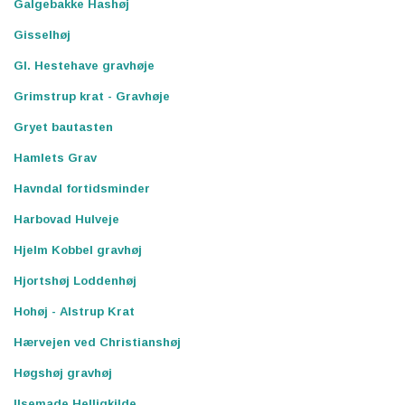
Galgebakke Hashøj
Gisselhøj
Gl. Hestehave gravhøje
Grimstrup krat - Gravhøje
Gryet bautasten
Hamlets Grav
Havndal fortidsminder
Harbovad Hulveje
Hjelm Kobbel gravhøj
Hjortshøj Loddenhøj
Hohøj - Alstrup Krat
Hærvejen ved Christianshøj
Høgshøj gravhøj
Ilsemade Helligkilde