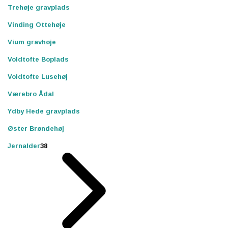
Trehøje gravplads
Vinding Ottehøje
Vium gravhøje
Voldtofte Boplads
Voldtofte Lusehøj
Værebro Ådal
Ydby Hede gravplads
Øster Brøndehøj
Jernalder
38