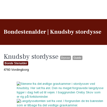
Bondestenalder | Knudsby stordysse
Knudsby stordysse
Dysse
Guide
Bonde Stenalder
4760 Vordingborg