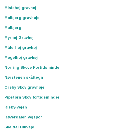
Mislehøj gravhøj
Molbjerg gravhøje
Mulbjerg
Myrhøj Gravhøj
Målerhøj gravhøj
Møgelhøj gravhøj
Norring Skove Fortidsminder
Nørstenen skåltegn
Oreby Skov gravhøje
Pipstorn Skov fortidsminder
Risby-vejen
Røverdalen vejspor
Skeldal Hulveje