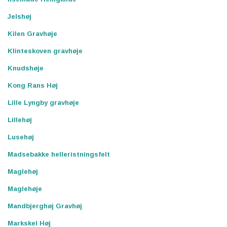
Jelshøj
Kilen Gravhøje
Klinteskoven gravhøje
Knudshøje
Kong Rans Høj
Lille Lyngby gravhøje
Lillehøj
Lusehøj
Madsebakke helleristningsfelt
Maglehøj
Maglehøje
Mandbjerghøj Gravhøj
Markskel Høj