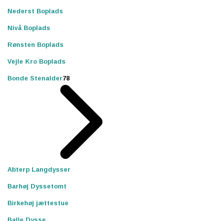
Nederst Boplads
Nivå Boplads
Rønsten Boplads
Vejle Kro Boplads
Bonde Stenalder
78
Abterp Langdysser
Barhøj Dyssetomt
Birkehøj jættestue
Balle Dysse