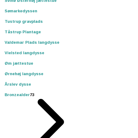
Svinø Østerhøj jættestue
Sømarkedyssen
Tustrup gravplads
Tåstrup Plantage
Valdemar Plads langdysse
Vielsted langdysse
Øm jættestue
Ørnehøj langdysse
Årslev dysse
Bronzealder
73