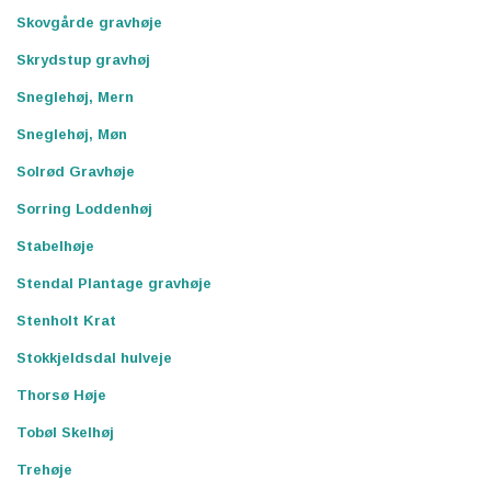
Skovgårde gravhøje
Skrydstup gravhøj
Sneglehøj, Mern
Sneglehøj, Møn
Solrød Gravhøje
Sorring Loddenhøj
Stabelhøje
Stendal Plantage gravhøje
Stenholt Krat
Stokkjeldsdal hulveje
Thorsø Høje
Tobøl Skelhøj
Trehøje