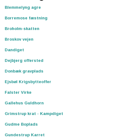
Blemmelyng agre
Borremose fæstning
Broholm-skatten
Broskov vejen
Dandiget
Dejbjerg offersted
Donbæk gravplads
Ejsbøl Krigsbytteoffer
Falster Virke
Gallehus Guldhorn
Grimstrup krat - Kampdiget
Gudme Boplads
Gundestrup Karret