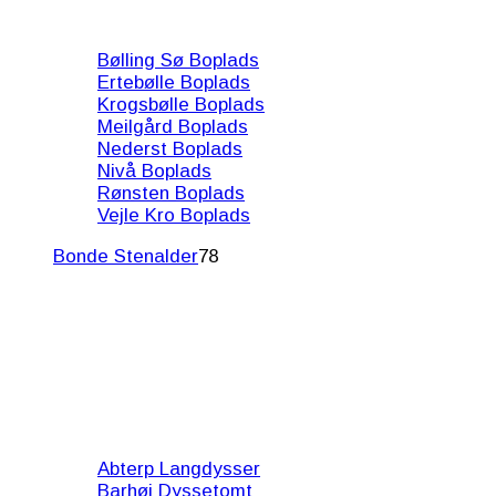
Bølling Sø Boplads
Ertebølle Boplads
Krogsbølle Boplads
Meilgård Boplads
Nederst Boplads
Nivå Boplads
Rønsten Boplads
Vejle Kro Boplads
Bonde Stenalder
78
Abterp Langdysser
Barhøj Dyssetomt