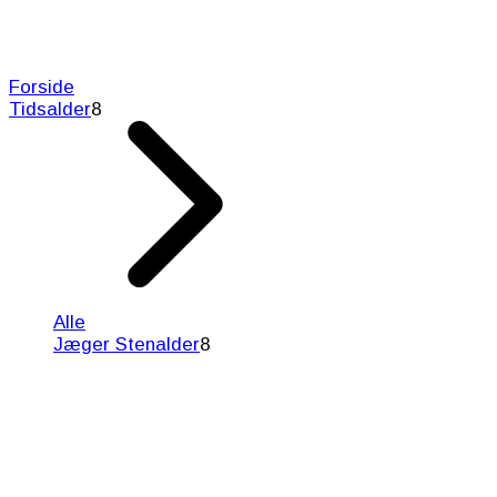
Forside
Tidsalder
8
Alle
Jæger Stenalder
8