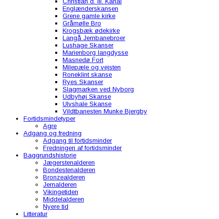
Christian d. III. Kanal
Englænderskansen
Grene gamle kirke
Gråmølle Bro
Krogsbæk ødekirke
Langå Jernbanebroer
Lushage Skanser
Marienborg langdysse
Masnedø Fort
Milepæle og vejsten
Roneklint skanse
Ryes Skanser
Slagmarken ved Nyborg
Udbyhøj Skanse
Ulvshale Skanse
Vildtbanesten Munke Bjergby
Fortidsmindetyper
Agre
Adgang og fredning
Adgang til fortidsminder
Fredningen af fortidsminder
Baggrundshistorie
Jægerstenalderen
Bondestenalderen
Bronzealderen
Jernalderen
Vikingetiden
Middelalderen
Nyere tid
Litteratur