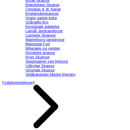
Bogø Skanse
Brøndehøje Skanse
Christian d. III. Kanal
Englænderskansen
Grene gamle kirke
Gråmølle Bro
Krogsbæk ødekirke
Langå Jernbanebroer
Lushage Skanser
Marienborg langdysse
Masnedø Fort
Milepæle og vejsten
Roneklint skanse
Ryes Skanser
Slagmarken ved Nyborg
Udbyhøj Skanse
Ulvshale Skanse
Vildtbanesten Munke Bjergby
Fortidsmindetyper
1