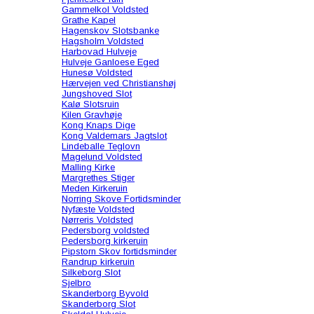
Gammelkol Voldsted
Grathe Kapel
Hagenskov Slotsbanke
Hagsholm Voldsted
Harbovad Hulveje
Hulveje Ganloese Eged
Hunesø Voldsted
Hærvejen ved Christianshøj
Jungshoved Slot
Kalø Slotsruin
Kilen Gravhøje
Kong Knaps Dige
Kong Valdemars Jagtslot
Lindeballe Teglovn
Magelund Voldsted
Malling Kirke
Margrethes Stiger
Meden Kirkeruin
Norring Skove Fortidsminder
Nyfæste Voldsted
Nørreris Voldsted
Pedersborg voldsted
Pedersborg kirkeruin
Pipstorn Skov fortidsminder
Randrup kirkeruin
Silkeborg Slot
Sjelbro
Skanderborg Byvold
Skanderborg Slot