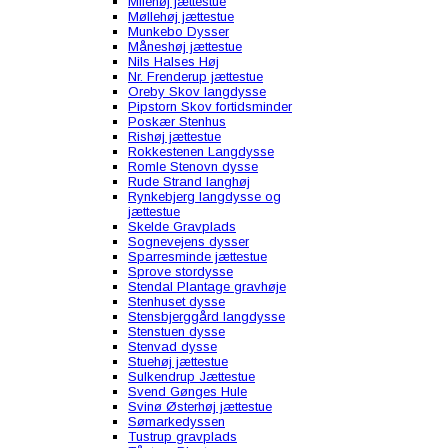
Milehøj jættestue
Møllehøj jættestue
Munkebo Dysser
Måneshøj jættestue
Nils Halses Høj
Nr. Frenderup jættestue
Oreby Skov langdysse
Pipstorn Skov fortidsminder
Poskær Stenhus
Rishøj jættestue
Rokkestenen Langdysse
Romle Stenovn dysse
Rude Strand langhøj
Rynkebjerg langdysse og
jættestue
Skelde Gravplads
Sognevejens dysser
Sparresminde jættestue
Sprove stordysse
Stendal Plantage gravhøje
Stenhuset dysse
Stensbjerggård langdysse
Stenstuen dysse
Stenvad dysse
Stuehøj jættestue
Sulkendrup Jættestue
Svend Gønges Hule
Svinø Østerhøj jættestue
Sømarkedyssen
Tustrup gravplads