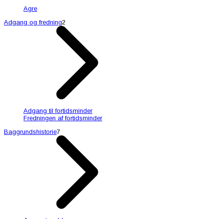
Agre
Adgang og fredning
2
Adgang til fortidsminder
Fredningen af fortidsminder
Baggrundshistorie
7