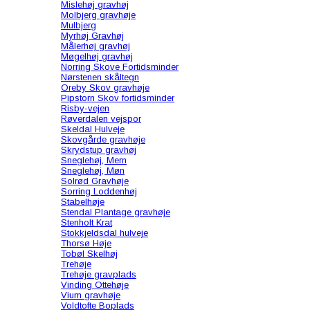
Mislehøj gravhøj
Molbjerg gravhøje
Mulbjerg
Myrhøj Gravhøj
Målerhøj gravhøj
Møgelhøj gravhøj
Norring Skove Fortidsminder
Nørstenen skåltegn
Oreby Skov gravhøje
Pipstorn Skov fortidsminder
Risby-vejen
Røverdalen vejspor
Skeldal Hulveje
Skovgårde gravhøje
Skrydstup gravhøj
Sneglehøj, Mern
Sneglehøj, Møn
Solrød Gravhøje
Sorring Loddenhøj
Stabelhøje
Stendal Plantage gravhøje
Stenholt Krat
Stokkjeldsdal hulveje
Thorsø Høje
Tobøl Skelhøj
Trehøje
Trehøje gravplads
Vinding Ottehøje
Vium gravhøje
Voldtofte Boplads