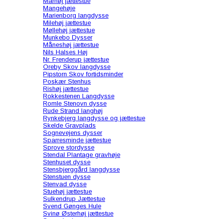
Mårhøj jættestue
Mangehøje
Marienborg langdysse
Milehøj jættestue
Møllehøj jættestue
Munkebo Dysser
Måneshøj jættestue
Nils Halses Høj
Nr. Frenderup jættestue
Oreby Skov langdysse
Pipstorn Skov fortidsminder
Poskær Stenhus
Rishøj jættestue
Rokkestenen Langdysse
Romle Stenovn dysse
Rude Strand langhøj
Rynkebjerg langdysse og jættestue
Skelde Gravplads
Sognevejens dysser
Sparresminde jættestue
Sprove stordysse
Stendal Plantage gravhøje
Stenhuset dysse
Stensbjerggård langdysse
Stenstuen dysse
Stenvad dysse
Stuehøj jættestue
Sulkendrup Jættestue
Svend Gønges Hule
Svinø Østerhøj jættestue