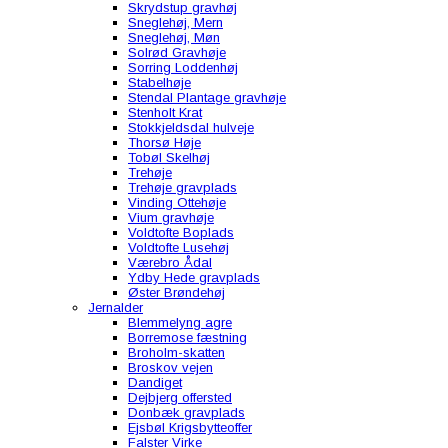
Skrydstup gravhøj
Sneglehøj, Mern
Sneglehøj, Møn
Solrød Gravhøje
Sorring Loddenhøj
Stabelhøje
Stendal Plantage gravhøje
Stenholt Krat
Stokkjeldsdal hulveje
Thorsø Høje
Tobøl Skelhøj
Trehøje
Trehøje gravplads
Vinding Ottehøje
Vium gravhøje
Voldtofte Boplads
Voldtofte Lusehøj
Værebro Ådal
Ydby Hede gravplads
Øster Brøndehøj
Jernalder
Blemmelyng agre
Borremose fæstning
Broholm-skatten
Broskov vejen
Dandiget
Dejbjerg offersted
Donbæk gravplads
Ejsbøl Krigsbytteoffer
Falster Virke