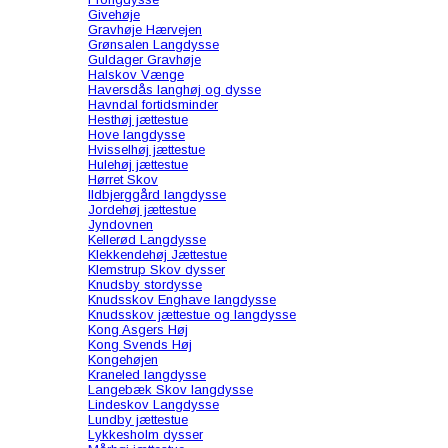
Givehøje
Gravhøje Hærvejen
Grønsalen Langdysse
Guldager Gravhøje
Halskov Vænge
Haversdås langhøj og dysse
Havndal fortidsminder
Hesthøj jættestue
Hove langdysse
Hvisselhøj jættestue
Hulehøj jættestue
Hørret Skov
Ildbjerggård langdysse
Jordehøj jættestue
Jyndovnen
Kellerød Langdysse
Klekkendehøj Jættestue
Klemstrup Skov dysser
Knudsby stordysse
Knudsskov Enghave langdysse
Knudsskov jættestue og langdysse
Kong Asgers Høj
Kong Svends Høj
Kongehøjen
Kraneled langdysse
Langebæk Skov langdysse
Lindeskov Langdysse
Lundby jættestue
Lykkesholm dysser