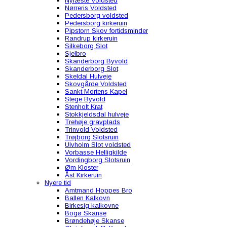
Nyfæste Voldsted
Nørreris Voldsted
Pedersborg voldsted
Pedersborg kirkeruin
Pipstorn Skov fortidsminder
Randrup kirkeruin
Silkeborg Slot
Sjelbro
Skanderborg Byvold
Skanderborg Slot
Skeldal Hulveje
Skovgårde Voldsted
Sankt Mortens Kapel
Stege Byvold
Stenholt Krat
Stokkjeldsdal hulveje
Trehøje gravplads
Trinvold Voldsted
Trøjborg Slotsruin
Ulvholm Slot voldsted
Vorbasse Helligkilde
Vordingborg Slotsruin
Øm Kloster
Åst Kirkeruin
Nyere tid
Amtmand Hoppes Bro
Ballen Kalkovn
Birkesig kalkovne
Bogø Skanse
Brøndehøje Skanse