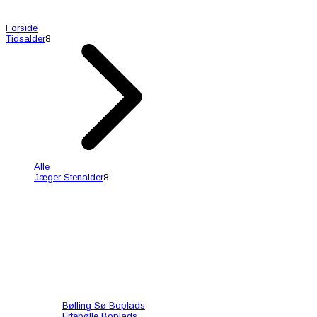
Forside
Tidsalder
8
Alle
Jæger Stenalder
8
Bølling Sø Boplads
Ertebølle Boplads