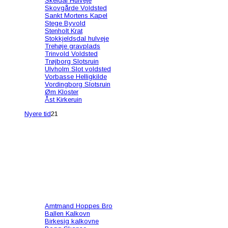
Skeldal Hulveje
Skovgårde Voldsted
Sankt Mortens Kapel
Stege Byvold
Stenholt Krat
Stokkjeldsdal hulveje
Trehøje gravplads
Trinvold Voldsted
Trøjborg Slotsruin
Ulvholm Slot voldsted
Vorbasse Helligkilde
Vordingborg Slotsruin
Øm Kloster
Åst Kirkeruin
Nyere tid
21
Amtmand Hoppes Bro
Ballen Kalkovn
Birkesig kalkovne