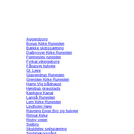
Aggersborg
Borup Kirke Runesten
Bække skibssætning
Dalbyover Kirke Runesten
Fjenneslev runesten
Fyrkat vikingeborg
Fårupvej hulveje
Gl. Lejre
Glavendrup Runesten
Grensten Kirke Runesten
Harre Vig bådnaust
Højstrup gravplads
Kanhave Kanal
Langå Runesten
Lem Kirke Runesten
Lindholm Høje
Ravning Enge Bro og hulveje
Rimsø Kirke
Risby-vejen
Sjelbro
Skuldelev sejlspærring
Snubbekorsgård