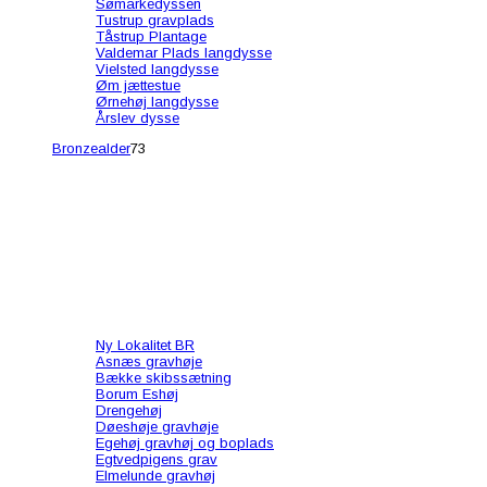
Sømarkedyssen
Tustrup gravplads
Tåstrup Plantage
Valdemar Plads langdysse
Vielsted langdysse
Øm jættestue
Ørnehøj langdysse
Årslev dysse
Bronzealder
73
Ny Lokalitet BR
Asnæs gravhøje
Bække skibssætning
Borum Eshøj
Drengehøj
Døeshøje gravhøje
Egehøj gravhøj og boplads
Egtvedpigens grav
Elmelunde gravhøj