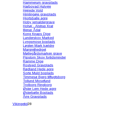
Hammerum gravplads
Harbovad Hulveje
Hejrede Vold
Himlingøje gravplads
Hjortsballe agre
Hoby jernaldergrave
Hohøj - Alstrup Krat
Illerup Ådal
Kong Knaps Dige
Lunderskov Marked
Lyngsmose boplads
Løgten Mark kældre
Margrethediget
Møllegårdsmarken grave
Pipstorn Skov fortidsminder
Ramme Dige
Rostved Gravplads
Rødland Hede agre
Sorte Muld boplads
Timmesø Bjerg tilflugtsborg
Tollund Mosefund
Trolborg Ringborg
Øster Lem Hede agre
Østerbølle Boplads
Årre Gravplads
Vikingetid
28