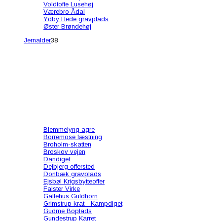
Voldtofte Lusehøj
Værebro Ådal
Ydby Hede gravplads
Øster Brøndehøj
Jernalder
38
Blemmelyng agre
Borremose fæstning
Broholm-skatten
Broskov vejen
Dandiget
Dejbjerg offersted
Donbæk gravplads
Ejsbøl Krigsbytteoffer
Falster Virke
Gallehus Guldhorn
Grimstrup krat - Kampdiget
Gudme Boplads
Gundestrup Karret