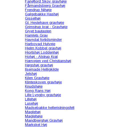
Fanefjord Skov gravhøje
Fårmandsbjerg Gravhøj
Frendrup Nihøje
Galgebakke Hashøj
Gisselhøj
Gl. Hestehave gravhøje
Grimstrup krat - Gravhøje
Gryet bautasten
Hamlets Grav
Havndal fortidsminder
Harbovad Hulveje
Hjelm Kobbel gravhøj
Hjortshøj Loddenhøj
Hohøj - Alstrup Krat
Hærvejen ved Christianshøj
Høgshøj gravhøj
Ilsemade Helligkilde
Jelshøj
Kilen Gravhøje
Klinteskoven gravhøje
Knudshøje
Kong Rans Høj
Lille Lyngby gravhøje
Lillehøj
Lusehøj
Madsebakke helleristningsfelt
Maglehøj
Maglehøje
Mandbjerghøj Gravhøj
Markskel Høj