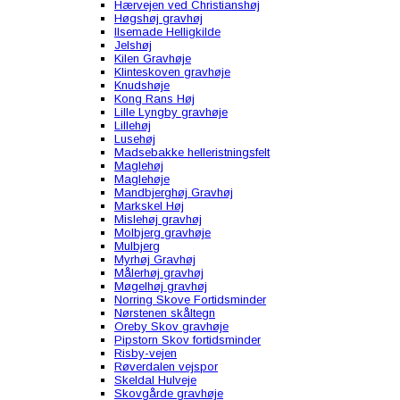
Hærvejen ved Christianshøj
Høgshøj gravhøj
Ilsemade Helligkilde
Jelshøj
Kilen Gravhøje
Klinteskoven gravhøje
Knudshøje
Kong Rans Høj
Lille Lyngby gravhøje
Lillehøj
Lusehøj
Madsebakke helleristningsfelt
Maglehøj
Maglehøje
Mandbjerghøj Gravhøj
Markskel Høj
Mislehøj gravhøj
Molbjerg gravhøje
Mulbjerg
Myrhøj Gravhøj
Målerhøj gravhøj
Møgelhøj gravhøj
Norring Skove Fortidsminder
Nørstenen skåltegn
Oreby Skov gravhøje
Pipstorn Skov fortidsminder
Risby-vejen
Røverdalen vejspor
Skeldal Hulveje
Skovgårde gravhøje