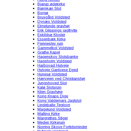
Bjarup ødekirke
Bjørnkær Slot
Borgø
Brusgård Voldsted
Dynæs Voldsted
Elmelunde gravhøj
Erik Glippings jagthytte
Eskildsø Kloster
Essenbæk Kirke
Fjenneslev ruin
Gammelkol Voldsted
Grathe Kapel
Hagenskov Slotsbanke
Hagsholm Voldsted
Harbovad Hulveje
Hulveje Ganloese Eged
Hunesø Voldsted
Hærvejen ved Christianshøj
Jungshoved Slot
Kalø Slotsruin
Kilen Gravhøje
Kong Knaps Dige
Kong Valdemars Jagtslot
Lindeballe Teglovn
Magelund Voldsted
Malling Kirke
Margrethes Stiger
Meden Kirkeruin
Norring Skove Fortidsminder