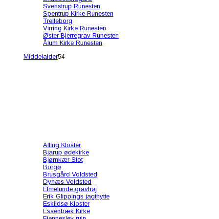
Svenstrup Runesten
Spentrup Kirke Runesten
Trelleborg
Virring Kirke Runesten
Øster Bjerregrav Runesten
Ålum Kirke Runesten
Middelalder
54
Alling Kloster
Bjarup ødekirke
Bjørnkær Slot
Borgø
Brusgård Voldsted
Dynæs Voldsted
Elmelunde gravhøj
Erik Glippings jagthytte
Eskildsø Kloster
Essenbæk Kirke
Fjenneslev ruin