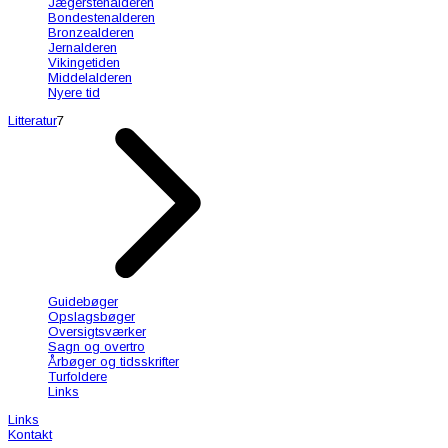
Jægerstenalderen
Bondestenalderen
Bronzealderen
Jernalderen
Vikingetiden
Middelalderen
Nyere tid
Litteratur
7
Guidebøger
Opslagsbøger
Oversigtsværker
Sagn og overtro
Årbøger og tidsskrifter
Turfoldere
Links
Links
Kontakt