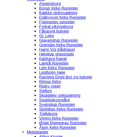
Aggersborg
Borup Kirke Runesten
Bække skibssætning
Dalbyover Kirke Runesten
Fjenneslev runesten
Fyrkat vikingeborg
Fårupvej hulveje
Gl. Lejre
Glavendrup Runesten
Grensten Kirke Runesten
Harre Vig bådnaust
Højstrup gravplads
Kanhave Kanal
Langå Runesten
Lem Kirke Runesten
Lindholm Høje
Ravning Enge Bro og hulveje
Rimsø Kirke
Risby-vejen
Sjelbro
Skuldelev sejlspærring
Snubbekorsgård
Svenstrup Runesten
Spentrup Kirke Runesten
Trelleborg
Virring Kirke Runesten
Øster Bjerregrav Runesten
Ålum Kirke Runesten
Middelalder
Alling Kloster