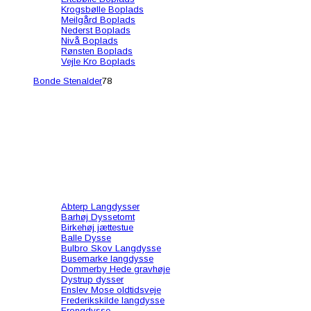
Krogsbølle Boplads
Meilgård Boplads
Nederst Boplads
Nivå Boplads
Rønsten Boplads
Vejle Kro Boplads
Bonde Stenalder
78
Abterp Langdysser
Barhøj Dyssetomt
Birkehøj jættestue
Balle Dysse
Bulbro Skov Langdysse
Busemarke langdysse
Dommerby Hede gravhøje
Dystrup dysser
Enslev Mose oldtidsveje
Frederikskilde langdysse
Frongdysse