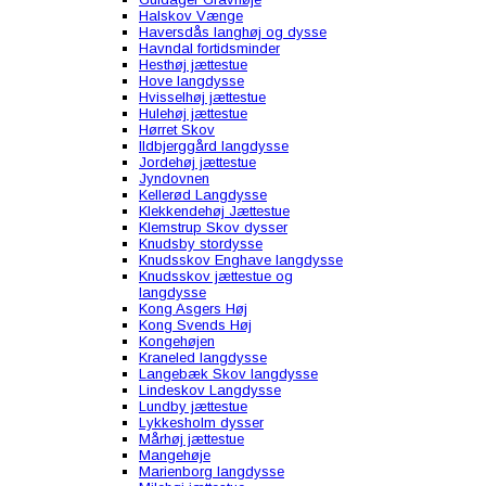
Halskov Vænge
Haversdås langhøj og dysse
Havndal fortidsminder
Hesthøj jættestue
Hove langdysse
Hvisselhøj jættestue
Hulehøj jættestue
Hørret Skov
Ildbjerggård langdysse
Jordehøj jættestue
Jyndovnen
Kellerød Langdysse
Klekkendehøj Jættestue
Klemstrup Skov dysser
Knudsby stordysse
Knudsskov Enghave langdysse
Knudsskov jættestue og
langdysse
Kong Asgers Høj
Kong Svends Høj
Kongehøjen
Kraneled langdysse
Langebæk Skov langdysse
Lindeskov Langdysse
Lundby jættestue
Lykkesholm dysser
Mårhøj jættestue
Mangehøje
Marienborg langdysse