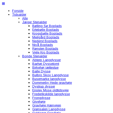
Forside
Tidsalder
Alle
Jæger Stenalder
Bølling Sø Boplads
Ertebølle Boplads
Krogsbølle Boplads
Meilgård Boplads
Nederst Boplads
Nivå Boplads
Rønsten Boplads
Vejle Kro Boplads
Bonde Stenalder
Abterp Langdysser
Barhøj Dyssetomt
Birkehøj jættestue
Balle Dysse
Bulbro Skov Langdysse
Busemarke langdysse
Dommerby Hede gravhøje
Dystrup dysser
Enslev Mose oldtidsveje
Frederikskilde langdysse
Frongdysse
Givehøje
Gravhøje Hærvejen
Grønsalen Langdysse
Guldager Gravhøje