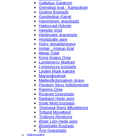
Gallehus Guldhorn
Grimstrup krat - Kampdiget
Gudme Boplads
Gundestrup Karret
Hammerum gravplads
Harbovad Hulveje
Hejrede Vold
Himlingøje gravplads
Hjortsballe agre
Hoby jernaldergrave
Hohøj - Alstrup Krat
Illerup Ådal
Kong Knaps Dige
Lunderskov Marked
Lyngsmose boplads
Løgten Mark kældre
Margrethediget
Møllegårdsmarken grave
Pipstorn Skov fortidsminder
Ramme Dige
Rostved Gravplads
Rødland Hede agre
Sorte Muld boplads
Timmesø Bjerg tilflugtsborg
Tollund Mosefund
Trolborg Ringborg
Øster Lem Hede agre
Østerbølle Boplads
Årre Gravplads
Vikingetid