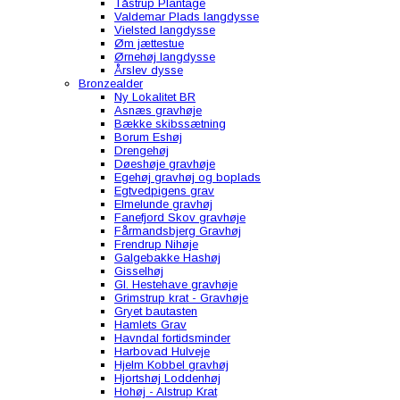
Tåstrup Plantage
Valdemar Plads langdysse
Vielsted langdysse
Øm jættestue
Ørnehøj langdysse
Årslev dysse
Bronzealder
Ny Lokalitet BR
Asnæs gravhøje
Bække skibssætning
Borum Eshøj
Drengehøj
Døeshøje gravhøje
Egehøj gravhøj og boplads
Egtvedpigens grav
Elmelunde gravhøj
Fanefjord Skov gravhøje
Fårmandsbjerg Gravhøj
Frendrup Nihøje
Galgebakke Hashøj
Gisselhøj
Gl. Hestehave gravhøje
Grimstrup krat - Gravhøje
Gryet bautasten
Hamlets Grav
Havndal fortidsminder
Harbovad Hulveje
Hjelm Kobbel gravhøj
Hjortshøj Loddenhøj
Hohøj - Alstrup Krat