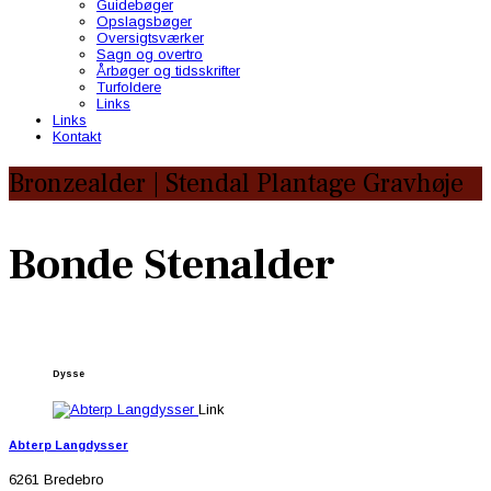
Guidebøger
Opslagsbøger
Oversigtsværker
Sagn og overtro
Årbøger og tidsskrifter
Turfoldere
Links
Links
Kontakt
Bronzealder | Stendal Plantage Gravhøje
Bonde Stenalder
Dysse
Link
Abterp Langdysser
6261 Bredebro