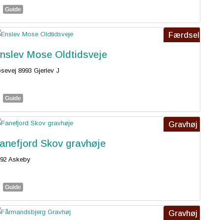
Guide
Færdsel
nslev Mose Oldtidsveje
sevej 8993 Gjerlev J
Guide
Gravhøj
anefjord Skov gravhøje
92 Askeby
Guide
Gravhøj