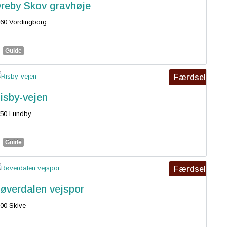
reby Skov gravhøje
60 Vordingborg
Guide
Færdsel
isby-vejen
50 Lundby
Guide
Færdsel
øverdalen vejspor
00 Skive