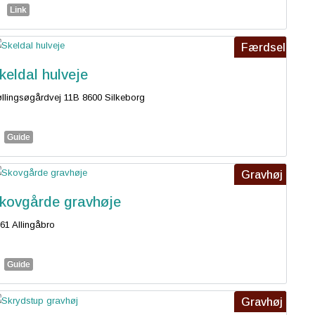
Link
Færdsel
keldal hulveje
llingsøgårdvej 11B 8600 Silkeborg
Guide
Gravhøj
kovgårde gravhøje
61 Allingåbro
Guide
Gravhøj