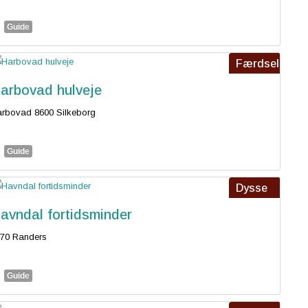
Guide
Færdsel
arbovad hulveje
rbovad 8600 Silkeborg
Guide
Dysse
avndal fortidsminder
70 Randers
Guide