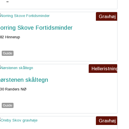
Gravhøj
orring Skove Fortidsminder
82 Hinnerup
Guide
Helleristning
ørstenen skåltegn
930 Randers NØ
Guide
Gravhøj