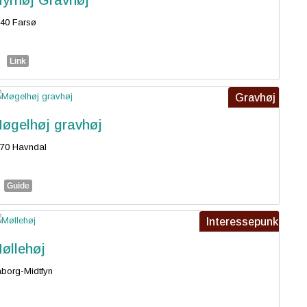
yrhøj Gravhøj
40 Farsø
Link
Gravhøj
øgelhøj gravhøj
70 Havndal
Guide
Interessepunkt
øllehøj
borg-Midtfyn