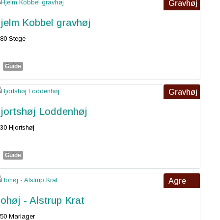
Gravhøj
jelm Kobbel gravhøj
80 Stege
Guide
Gravhøj
jortshøj Loddenhøj
30 Hjortshøj
Guide
Agre
ohøj - Alstrup Krat
50 Mariager