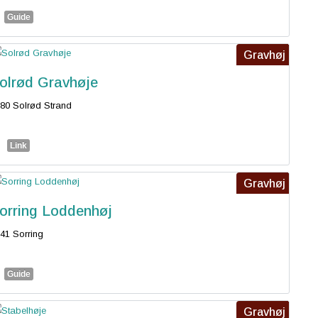
Guide
Gravhøj
olrød Gravhøje
80 Solrød Strand
Link
Gravhøj
orring Loddenhøj
41 Sorring
Guide
Gravhøj