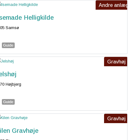
Andre anlæg
lsemade Helligkilde
305 Samsø
Guide
Gravhøj
elshøj
70 Højbjerg
Guide
Gravhøj
ilen Gravhøje