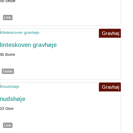
00 Struer
Link
Gravhøj
linteskoven gravhøje
91 Borre
Guide
Gravhøj
nudshøje
23 Give
Link