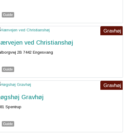
Guide
Gravhøj
ærvejen ved Christianshøj
lborgvwj 2B 7442 Engesvang
Guide
Gravhøj
øgshøj Gravhøj
81 Spentrup
Guide