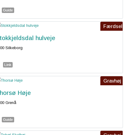
Guide
Færdsel
tokkjeldsdal hulveje
00 Silkeborg
Link
Gravhøj
horsø Høje
00 Grenå
Guide