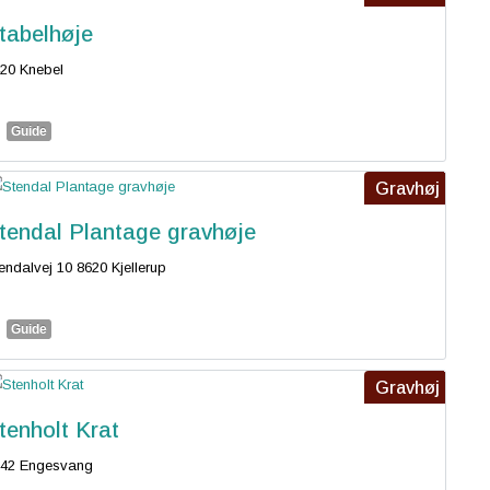
tabelhøje
20 Knebel
Guide
Gravhøj
tendal Plantage gravhøje
endalvej 10 8620 Kjellerup
Guide
Gravhøj
tenholt Krat
442 Engesvang