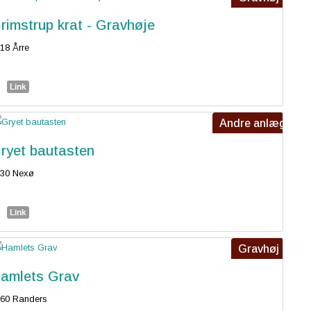
rimstrup krat - Gravhøje
18 Årre
Link
Andre anlæg
ryet bautasten
30 Nexø
Link
Gravhøj
amlets Grav
60 Randers