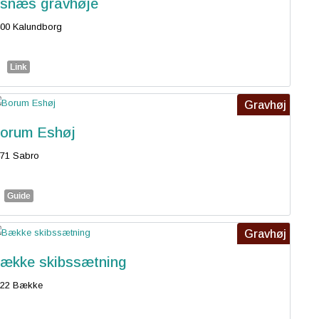
snæs gravhøje
00 Kalundborg
Link
Gravhøj
orum Eshøj
71 Sabro
Guide
Gravhøj
ække skibssætning
622 Bække