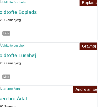
Boplads
oldtofte Boplads
20 Glamsbjerg
Link
Gravhøj
oldtofte Lusehøj
20 Glamsbjerg
Link
Andre anlæg
ærebro Ådal
765 Smørum