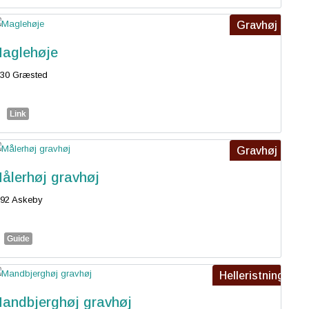
Gravhøj
aglehøje
30 Græsted
Link
Gravhøj
ålerhøj gravhøj
92 Askeby
Guide
Helleristning
andbjerghøj gravhøj