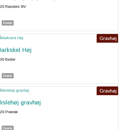
20 Randers NV
Guide
Gravhøj
arkskel Høj
30 Beder
Guide
Gravhøj
islehøj gravhøj
20 Præstø
Guide