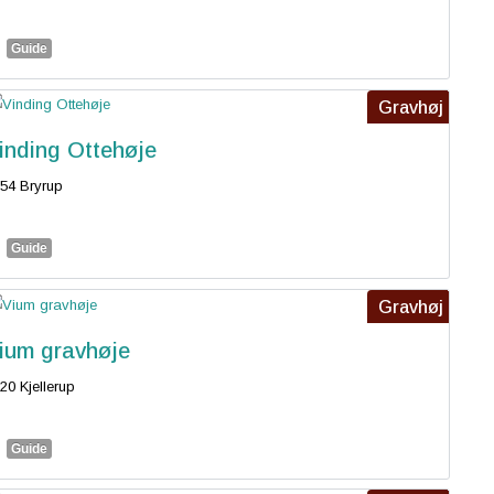
Guide
Gravhøj
inding Ottehøje
54 Bryrup
Guide
Gravhøj
ium gravhøje
20 Kjellerup
Guide