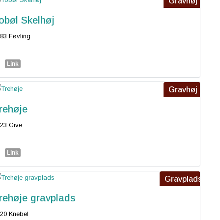
Gravhøj
obøl Skelhøj
83 Føvling
Link
Gravhøj
rehøje
23 Give
Link
Gravplads
rehøje gravplads
20 Knebel