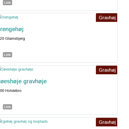
Link
Gravhøj
rengehøj
20 Glamsbjerg
Link
Gravhøj
øeshøje gravhøje
00 Holstebro
Link
Gravhøj