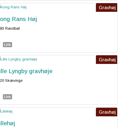
Gravhøj
ong Rans Høj
83 Randbøl
Link
Gravhøj
ille Lyngby gravhøje
320 Skævinge
Link
Gravhøj
illehøj