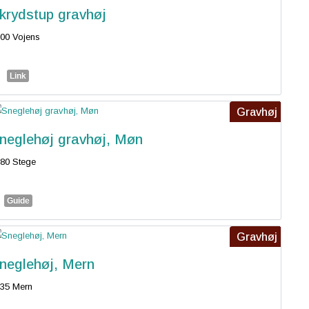
krydstup gravhøj
00 Vojens
Link
Gravhøj
neglehøj gravhøj, Møn
80 Stege
Guide
Gravhøj
neglehøj, Mern
35 Mern