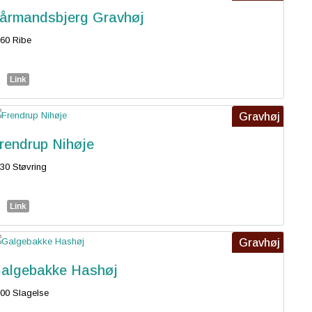
årmandsbjerg Gravhøj
60 Ribe
Link
Gravhøj
rendrup Nihøje
30 Støvring
Link
Gravhøj
algebakke Hashøj
00 Slagelse