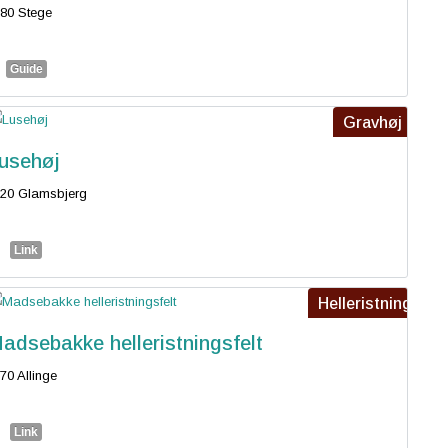
80 Stege
Guide
Gravhøj
usehøj
20 Glamsbjerg
Link
Helleristning
adsebakke helleristningsfelt
70 Allinge
Link