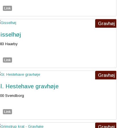
Link
Gravhøj
isselhøj
83 Haarby
Link
Gravhøj
l. Hestehave gravhøje
00 Svendborg
Link
Gravhøj