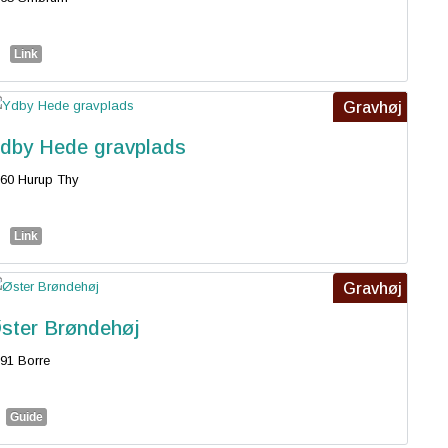
Link
Gravhøj
dby Hede gravplads
60 Hurup Thy
Link
Gravhøj
ster Brøndehøj
91 Borre
Guide