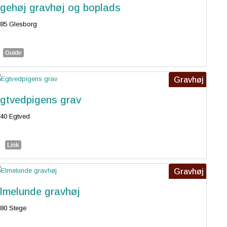
gehøj gravhøj og boplads
85 Glesborg
Guide
Gravhøj
gtvedpigens grav
40 Egtved
Link
Gravhøj
lmelunde gravhøj
80 Stege