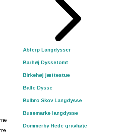
Abterp Langdysser
Barhøj Dyssetomt
Birkehøj jættestue
Balle Dysse
Bulbro Skov Langdysse
Busemarke langdysse
rne
Dommerby Hede gravhøje
rre