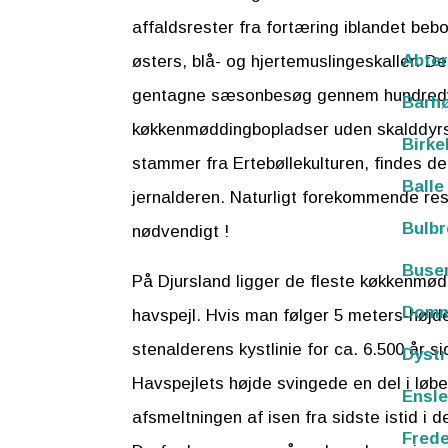
affaldsrester fra fortæring iblandet beb
Abte
østers, blå- og hjertemuslingeskaller. 
gentagne sæsonbesøg gennem hundredvis 
Barh
køkkenmøddingbopladser uden skalddyrs
Birke
stammer fra Ertebøllekulturen, findes de
Balle
jernalderen. Naturligt forekommende resoo
Bulb
nødvendigt !
Buse
På Djursland ligger de fleste køkkenmø
Domm
havspejl. Hvis man følger 5 meters-højd
stenalderens kystlinie for ca. 6.500 år
Dystr
Havspejlets højde svingede en del i løb
Ensle
afsmeltningen af isen fra sidste istid i
Frede