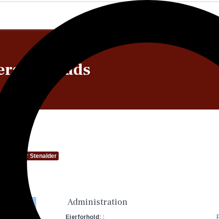
erst Boplads
e
Jæger Stenalder
Administration
Ejerforhold: :