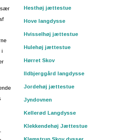
Hesthøj jættestue
især
af
Hove langdysse
Hvisselhøj jættestue
rne
Hulehøj jættestue
 i
Hørret Skov
er
Ildbjerggård langdysse
Jordehøj jættestue
rende
s
Jyndovnen
Kellerød Langdysse
Klekkendehøj Jættestue
.
Klemstrup Skov dysser