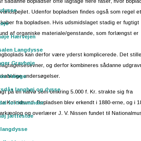
f sådanne bopladser ofte iagtage flere faser, hvor bopla
gdysse
til vandspejlet. Udenfor bopladsen findes også som regel e
aber fra bopladsen. Hvis udsmidslaget stadig er fugtigt 
øje
und af organiske materiale/genstande, som forlængst er
høje Hærvejen
salen Langdysse
gboplads kan derfor være yderst komplicerede. Det stille
ager Gravhøje
g iagtagelsesevner, og derfor kombineres sådanne udgrav
skabelige undersøgelser.
kov Vænge
sdås langhøj og dysse
gt på en halvø som omkring 5.000 f. Kr. strakte sig fra
te Kolindsund. Bopladsen blev erkendt i 1880-erne, og i 1
al fortidsminder
arkæolog og overlærer J. V. Nissen fundet til Nationalmu
øj jættestue
 langdysse