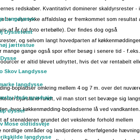
oernes redskaber. Kvantitativt dominerer skaldyrsrester - 
rp Langdysser
De ofte metertykke affaldslag er fremkommet som resultat 
af år (gl.foto ertebølle). Der findes dog også
øj Dyssetomt
rester, og selvom langt hovedparten af køkkenmøddinge
høj jættestue
r mange gange også spor efter besøg i senere tid - f.eks.
 Dysse
urcer er altid blevet udnyttet, hvis det var rentabelt ell
ro Skov Langdysse
marke langdysse
dding-bopladser omkring mellem 4 og 7 m. over det nuvæ
erby Hede gravhøje
ekoten Djursland rundt, vil man stort set bevæge sig lang
 siden, hvor køkkenmødding-bopladserne lå ved vandkanten.
up dysser
et af stenalderen grundet det vekslende forhold mellem
v Mose oldtidsveje
 de nordlige områder og landjordens efterfølgende hævning
rikskilde langdysse