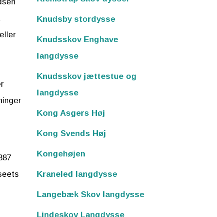
dsen
t
Knudsby stordysse
eller
Knudsskov Enghave
langdysse
Knudsskov jættestue og
r
langdysse
ninger
Kong Asgers Høj
Kong Svends Høj
Kongehøjen
887
Kraneled langdysse
seets
Langebæk Skov langdysse
Lindeskov Langdysse