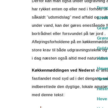
Derfor kan man også under udgravning a
Fron
har rykket enten op eller ned i forhold 
såkaldt ”udsmidslag” med affald og redsk
Giveh
under vand, kan der gøres enestående f
Grav
bortrådnet eller forsvundet på tør jord .
Grøn
Aflejringsforholdene på en køkkenmøddin
Guld
store krav til både udgravningsteknik o
i dag næsten også altid med naturviden
Hals
Haver
Køkkenmøddingen ved Nederst
er anla
fastlandet mod syd ud i det dengang sal
Havnd
indberettede den dygtige, lokale amatør
Hesth
med denne tekst:
Hove