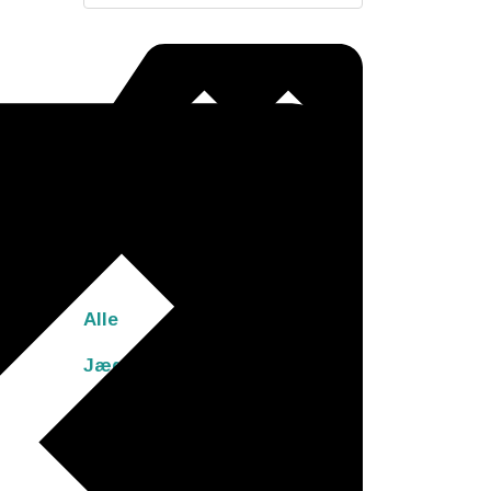
Alle
Jæger Stenalder
8