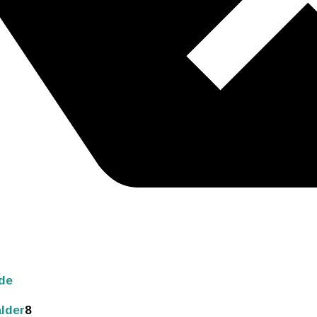
de
lder
8