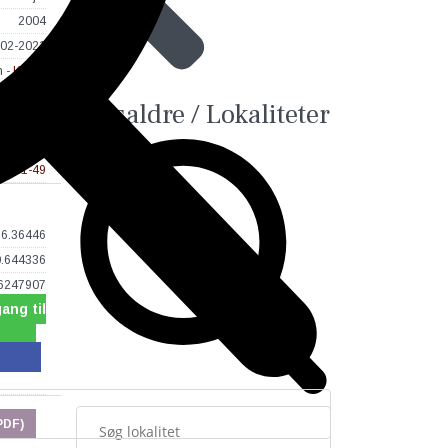
2004
02-2021
n -
KUAS
Kommune
Tidsaldre / Lokaliteter
2117-118
0201-49
56.36446
0.644336
 6247907
ang til
PDF)