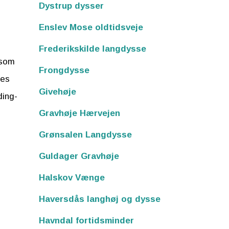
Dystrup dysser
Enslev Mose oldtidsveje
Frederikskilde langdysse
 som
Frongdysse
des
Givehøje
ding-
Gravhøje Hærvejen
Grønsalen Langdysse
Guldager Gravhøje
Halskov Vænge
Haversdås langhøj og dysse
Havndal fortidsminder