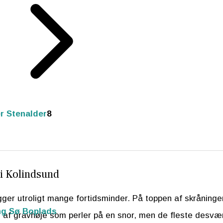
r Stenalder
8
i Kolindsund
ger utroligt mange fortidsminder. På toppen af skråninge
ng Sø Boplads
s af gravhøje som perler på en snor, men de fleste desvæ