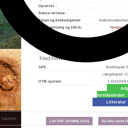
Oprettet: :
Sidste rettelse: :
Tilsyn og beskadigelser:
Kulturarvsstyrelse
Pleje, skiltning og 100 m.-
Nordjurs 
zone:
FREDNINGSNR.:
STEDNR.:
14
Find Fortidsmindet med GPS
GPS :
Breddegrad: 
Længdegrad: 1
UTM-system :
E 601604 N
Adg
fortidsmindet
Litteratur
LAV PDF (DOWNLOAD)
Se info-tavle (