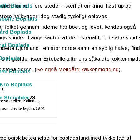
ølle Boplads
d opdyrkning. Flere steder - særligt omkring Tøstrup og
store højbyggeri dog stadig tydeligt opleves.
sbølle Boplads
r folket gennem tiderne har boet og levet, kendes også
ård Boplads
s sundet. Langs kanten af det i stenalderen salte sund
rst Boplads
delte Djursland i en stor nordø samt en sydlig halvø, fin
Boplads
r. Det gælder især Ertebøllekulturens såkaldte køkkenmød
 stenalderen. (
Se også Meilgård køkkenmødding
).
ten Boplads
 Kro Boplads
e Stenalder
78
ore sø mellem Kolind og
 som blev tørlagt fra 1874.
æologisk betegnelse for bopladsfund med tykke lag af