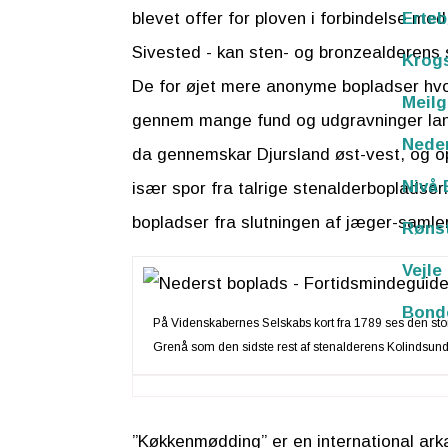
Erteb
blevet offer for ploven i forbindelse me
Sivested - kan sten- og bronzealderens 
Krog
De for øjet mere anonyme bopladser hvo
Meilg
gennem mange fund og udgravninger lang
Nede
da gennemskar Djursland øst-vest, og op
Nivå 
især spor fra talrige stenalderbopladse
bopladser fra slutningen af jæger-samler
Røns
Vejle
Bond
På Videnskabernes Selskabs kort fra 1789 ses den st
Grenå som den sidste rest af stenalderens Kolindsund,
”Køkkenmødding” er en international ark