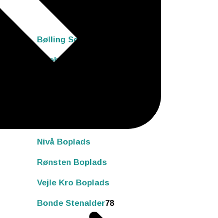
Bølling Sø Boplads
Ertebølle Boplads
Krogsbølle Boplads
Meilgård Boplads
Nederst Boplads
Nivå Boplads
Rønsten Boplads
Vejle Kro Boplads
Bonde Stenalder
78