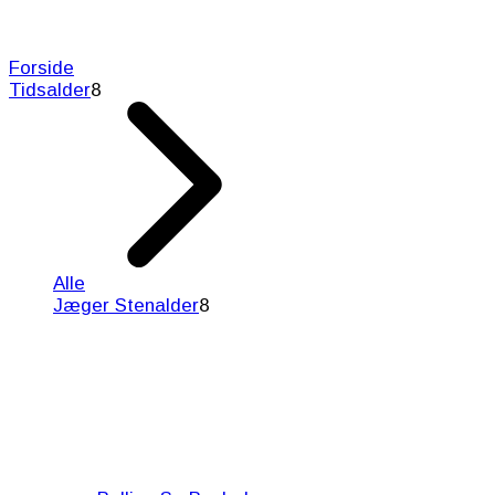
Forside
Tidsalder
8
Alle
Jæger Stenalder
8