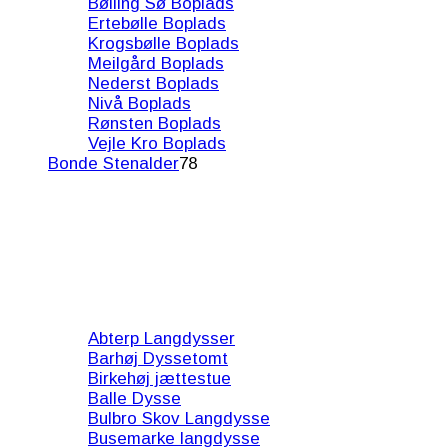
Bølling Sø Boplads
Ertebølle Boplads
Krogsbølle Boplads
Meilgård Boplads
Nederst Boplads
Nivå Boplads
Rønsten Boplads
Vejle Kro Boplads
Bonde Stenalder
78
Abterp Langdysser
Barhøj Dyssetomt
Birkehøj jættestue
Balle Dysse
Bulbro Skov Langdysse
Busemarke langdysse