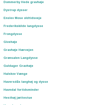
Dommerby Hede gravhøje
Dystrup dysser
Enslev Mose oldtidsveje
Frederikskilde langdysse
Frongdysse
Givehøje
Gravhøje Hærvejen
Grønsalen Langdysse
Guldager Gravhøje
Halskov Vænge
Haversdås langhøj og dysse
Havndal fortidsminder
Hesthøj jættestue