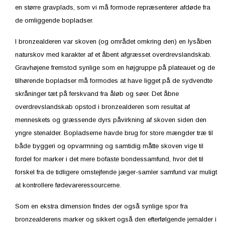
en større gravplads, som vi må formode repræsenterer afdøde fra
de omliggende bopladser.
I bronzealderen var skoven (og området omkring den) en lysåben
naturskov med karakter af et åbent afgræsset overdrevslandskab.
Gravhøjene fremstod synlige som en højgruppe på plateauet og de
tilhørende bopladser må formodes at have ligget på de sydvendte
skråninger tæt på ferskvand fra åløb og søer. Det åbne
overdrevslandskab opstod i bronzealderen som resultat af
menneskets og græssende dyrs påvirkning af skoven siden den
yngre stenalder. Bopladserne havde brug for store mængder træ til
både byggeri og opvarmning og samtidig måtte skoven vige til
fordel for marker i det mere bofaste bondessamfund, hvor det til
forskel fra de tidligere omstejfende jæger-samler samfund var muligt
at kontrollere fødevareressourcerne.
Som en ekstra dimension findes der også synlige spor fra
bronzealderens marker og sikkert også den efterfølgende jernalder i