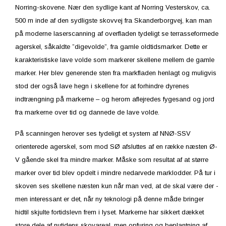
Norring-skovene. Nær den sydlige kant af Norring Vesterskov, ca.
500 m inde af den sydligste skovvej fra Skanderborgvej, kan man
på moderne laserscanning af overfladen tydeligt se terrasseformede
agerskel, såkaldte ”digevolde”, fra gamle oldtidsmarker. Dette er
karakteristiske lave volde som markerer skellene mellem de gamle
marker. Her blev generende sten fra markfladen henlagt og muligvis
stod der også lave hegn i skellene for at forhindre dyrenes
indtrængning på markerne – og herom aflejredes fygesand og jord
fra markerne over tid og dannede de lave volde.
På scanningen herover ses tydeligt et system af NNØ-SSV
orienterede agerskel, som mod SØ afsluttes af en række næsten Ø-
V gående skel fra mindre marker. Måske som resultat af at større
marker over tid blev opdelt i mindre nedarvede marklodder. På tur i
skoven ses skellene næsten kun når man ved, at de skal være der -
men interessant er det, når ny teknologi på denne måde bringer
hidtil skjulte fortidslevn frem i lyset. Markerne har sikkert dækket
store dele af nutidens skovareal, men opfuring og beplantning af