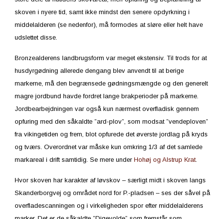
skoven i nyere tid, samt ikke mindst den senere opdyrkning i
middelalderen (se nedenfor), må formodes at sløre eller helt have
udslettet disse.
Bronzealderens landbrugsform var meget ekstensiv. Til trods for at
husdyrgødning allerede dengang blev anvendt til at berige
markerne, må den begrænsede gødningsmængde og den generelt
magre jordbund havde fordret lange brakperioder på markerne.
Jordbearbejdningen var også kun nærmest overfladisk gennem
opfuring med den såkaldte ”ard-plov”, som modsat ”vendeploven”
fra vikingetiden og frem, blot opfurede det øverste jordlag på kryds
og tværs. Overordnet var måske kun omkring 1/3 af det samlede
markareal i drift samtidig. Se mere under
Hohøj og Alstrup Krat
.
Hvor skoven har karakter af løvskov – særligt midt i skoven langs
Skanderborgvej og området nord for P.-pladsen – ses der såvel på
overfladescanningen og i virkeligheden spor efter middelalderens
marker. Det er de såkaldte ”Digevolde” som fremstår som