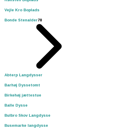
Vejle Kro Boplads
Bonde Stenalder
78
Abterp Langdysser
Barhøj Dyssetomt
Birkehøj jættestue
Balle Dysse
Bulbro Skov Langdysse
Busemarke langdysse