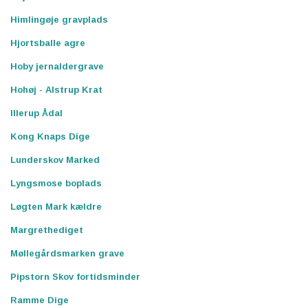
Himlingøje gravplads
Hjortsballe agre
Hoby jernaldergrave
Hohøj - Alstrup Krat
Illerup Ådal
Kong Knaps Dige
Lunderskov Marked
Lyngsmose boplads
Løgten Mark kældre
Margrethediget
Møllegårdsmarken grave
Pipstorn Skov fortidsminder
Ramme Dige