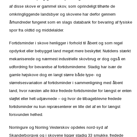
af disse skove er gammel skov, som oprindeligt tilhørte de
omkringliggende landsbyer og skovene har derfor gennem
århundreder fungeret som en slags databank for bevaring af fysiske
spor fra oldtid og middelalder.
Fortidsminder i skove henligger i forhold til åbent og som regel
opdyrket eller bebygget land meget mere beskyttet. Nutidens stærkt
mekaniserede og nærmest industrielle skovbrug er dog også en
udfordring for bevarelse af fortidsminderne. Stadig har især de
gamle højskove dog en langt større både type- og
størrelsesvariation af fortidsminder i sammenligning med åbent
land, hvor næsten alle ikke fredede fortidsminder for længst er enten
sløjfet eller helt udjævnede – og hvor de tilbageblevne fredede
fortidsminder nu kun repræsenterer en lille del af en for længst
forsvunden helhed.
Norringure og Norring Vesterskov opdeles nord-syd af
Skanderborgvej og i skovene ligger stadig 33 smukke, fredede