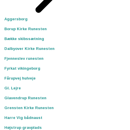
Aggersborg
Borup Kirke Runesten
Bække skibssætning
Dalbyover Kirke Runesten
Fjenneslev runesten
Fyrkat vikingeborg
Fårupvej hulveje
Gl. Lejre
Glavendrup Runesten
Grensten Kirke Runesten
Harre Vig bådnaust
Højstrup gravplads