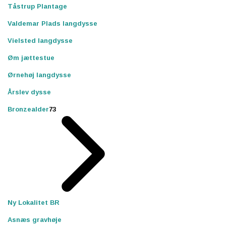
Tåstrup Plantage
Valdemar Plads langdysse
Vielsted langdysse
Øm jættestue
Ørnehøj langdysse
Årslev dysse
Bronzealder
73
Ny Lokalitet BR
Asnæs gravhøje