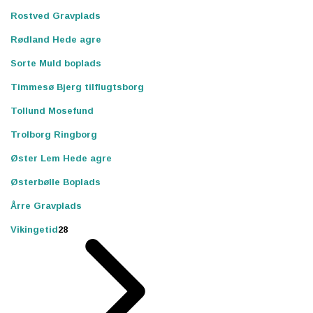
Rostved Gravplads
Rødland Hede agre
Sorte Muld boplads
Timmesø Bjerg tilflugtsborg
Tollund Mosefund
Trolborg Ringborg
Øster Lem Hede agre
Østerbølle Boplads
Årre Gravplads
Vikingetid
28