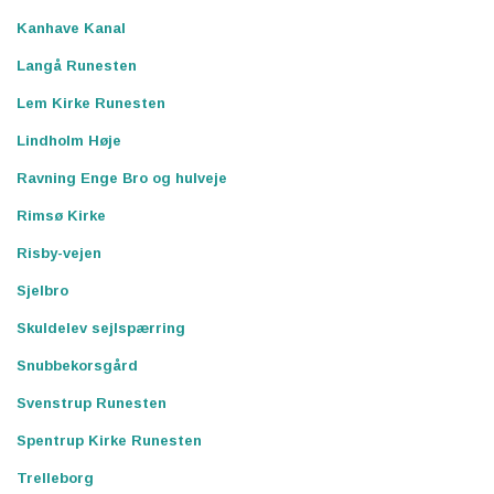
Kanhave Kanal
Langå Runesten
Lem Kirke Runesten
Lindholm Høje
Ravning Enge Bro og hulveje
Rimsø Kirke
Risby-vejen
Sjelbro
Skuldelev sejlspærring
Snubbekorsgård
Svenstrup Runesten
Spentrup Kirke Runesten
Trelleborg