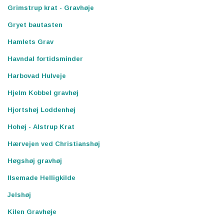
Grimstrup krat - Gravhøje
Gryet bautasten
Hamlets Grav
Havndal fortidsminder
Harbovad Hulveje
Hjelm Kobbel gravhøj
Hjortshøj Loddenhøj
Hohøj - Alstrup Krat
Hærvejen ved Christianshøj
Høgshøj gravhøj
Ilsemade Helligkilde
Jelshøj
Kilen Gravhøje