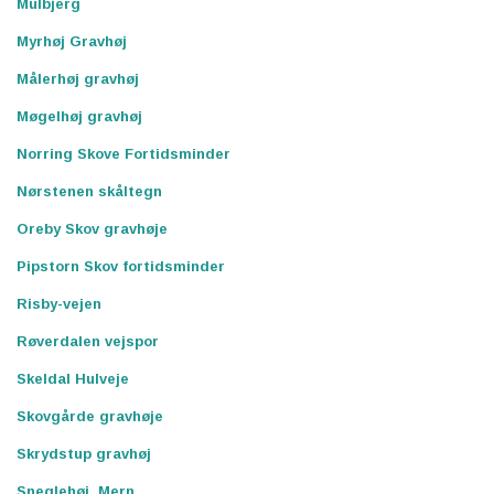
Mulbjerg
Myrhøj Gravhøj
Målerhøj gravhøj
Møgelhøj gravhøj
Norring Skove Fortidsminder
Nørstenen skåltegn
Oreby Skov gravhøje
Pipstorn Skov fortidsminder
Risby-vejen
Røverdalen vejspor
Skeldal Hulveje
Skovgårde gravhøje
Skrydstup gravhøj
Sneglehøj, Mern