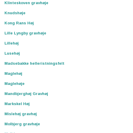
Klinteskoven gravhøje
Knudshøje
Kong Rans Høj
Lille Lyngby gravhøje
Lillehøj
Lusehøj
Madsebakke helleristningsfelt
Maglehøj
Maglehøje
Mandbjerghøj Gravhøj
Markskel Høj
Mislehøj gravhøj
Molbjerg gravhøje