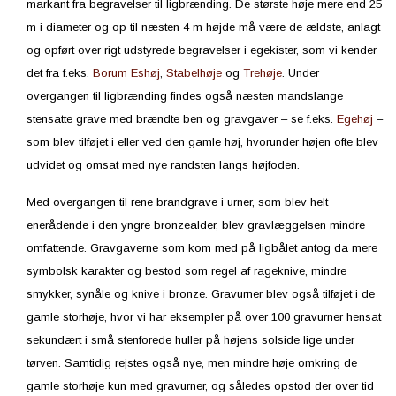
markant fra begravelser til ligbrænding. De største høje mere end 25
m i diameter og op til næsten 4 m højde må være de ældste, anlagt
og opført over rigt udstyrede begravelser i egekister, som vi kender
det fra f.eks.
Borum Eshøj
,
Stabelhøje
og
Trehøje
. Under
overgangen til ligbrænding findes også næsten mandslange
stensatte grave med brændte ben og gravgaver – se f.eks.
Egehøj
–
som blev tilføjet i eller ved den gamle høj, hvorunder højen ofte blev
udvidet og omsat med nye randsten langs højfoden.
Med overgangen til rene brandgrave i urner, som blev helt
enerådende i den yngre bronzealder, blev gravlæggelsen mindre
omfattende. Gravgaverne som kom med på ligbålet antog da mere
symbolsk karakter og bestod som regel af rageknive, mindre
smykker, synåle og knive i bronze. Gravurner blev også tilføjet i de
gamle storhøje, hvor vi har eksempler på over 100 gravurner hensat
sekundært i små stenforede huller på højens solside lige under
tørven. Samtidig rejstes også nye, men mindre høje omkring de
gamle storhøje kun med gravurner, og således opstod der over tid