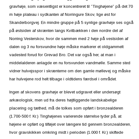
gravhøje, som væsentligst er koncentreret til ”Tinghøjene” på det 70
m høje plateau i sydkanten af Norringure Skov, lige øst for
Skanderborgvej. En mindre gruppe på 5 synlige gravhøje ses også
på østsiden af skrænten langs Kvitbækken i den nordre del af
Norring Vesterskov, hvor de sammen med 2 høje på vestsiden af
dalen og 3 nu forsvundne høje måske markerer et oldgammelt
vadested forud for Grevad Bro. Det var også her, at man i
middelalderen anlagde en nu forsvunden vandmølle. Samme sted
vidner hulvejsspor i skrænterne om den gamle møllevej og måske
har hulvejene rod helt tilbage i oldtidens færdsel i området.
Ingen af skovens gravhøje er blevet udgravet eller undersøgt
arkæologisk, men ud fra deres højtliggende landskabelige
placering og tæthed, må de tolkes som opført i bronzealderen
(1.700-500 f. Kr.) Tinghøjenes varierende størrelse tyder på, at
højene er opført og tilføjet over længere tid gennem bronzealderen,
hvor gravskikken omkring midt i perioden (1.000 f. Kr.) skiftede