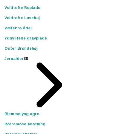
Voldtofte Boplads
Voldtofte Lusehøj
Værebro Ådal
Ydby Hede gravplads
Øster Brøndehøj
Jernalder
38
Blemmelyng agre
Borremose fæstning