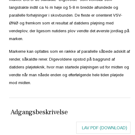
langstrakte indtil ca ½ m høje og 5-8 m bredde afrundede og
parallelle forhøjninger i skovbunden. De fleste er orienteret VSV-
ØNØ og fremkom som et resultat af datidens pløjning med
vendeplov, der ligesom nutidens plov vendte det øverste jordlag på
marken.
Markerne kan opfattes som en række af parallelle såbede adskilt af
render, såkaldte rener. Digevoldene opstod på baggrund af
datidens pløjeteknik, hvor man startede pløjningen ud for midten og
vendte når man nåede enden og efterfølgende hele tiden pløjede
mod midten.
Adgangsbeskrivelse
LAV PDF (DOWNLOAD)