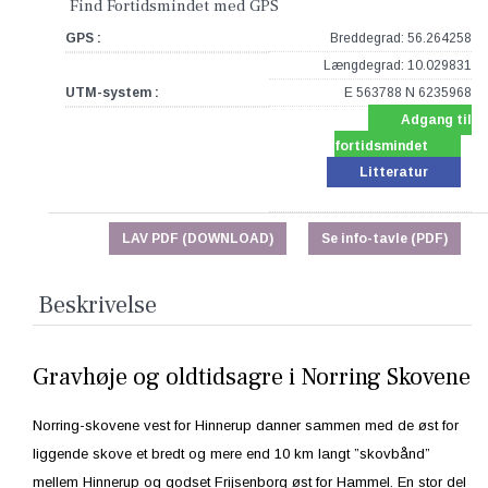
Find Fortidsmindet med GPS
GPS :
Breddegrad: 56.264258
Længdegrad: 10.029831
UTM-system :
E 563788 N 6235968
Adgang til
fortidsmindet
Litteratur
LAV PDF (DOWNLOAD)
Se info-tavle (PDF)
Beskrivelse
Gravhøje og oldtidsagre i Norring Skovene
Norring-skovene vest for Hinnerup danner sammen med de øst for
liggende skove et bredt og mere end 10 km langt ”skovbånd”
mellem Hinnerup og godset Frijsenborg øst for Hammel. En stor del