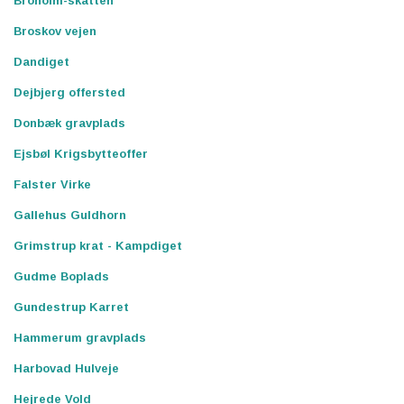
Broholm-skatten
Broskov vejen
Dandiget
Dejbjerg offersted
Donbæk gravplads
Ejsbøl Krigsbytteoffer
Falster Virke
Gallehus Guldhorn
Grimstrup krat - Kampdiget
Gudme Boplads
Gundestrup Karret
Hammerum gravplads
Harbovad Hulveje
Hejrede Vold