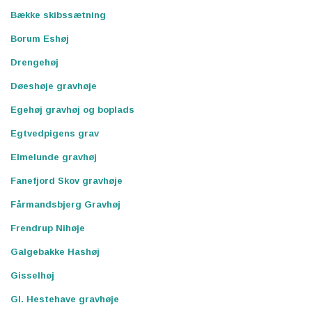
Bække skibssætning
Borum Eshøj
Drengehøj
Døeshøje gravhøje
Egehøj gravhøj og boplads
Egtvedpigens grav
Elmelunde gravhøj
Fanefjord Skov gravhøje
Fårmandsbjerg Gravhøj
Frendrup Nihøje
Galgebakke Hashøj
Gisselhøj
Gl. Hestehave gravhøje