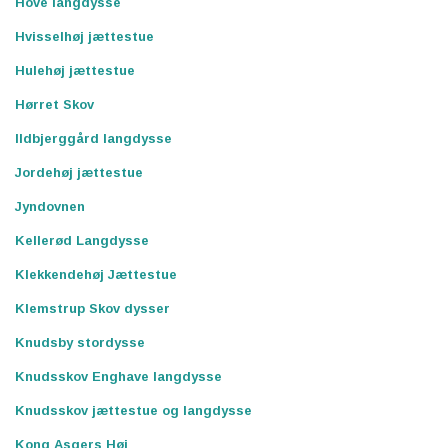
Hove langdysse
Hvisselhøj jættestue
Hulehøj jættestue
Hørret Skov
Ildbjerggård langdysse
Jordehøj jættestue
Jyndovnen
Kellerød Langdysse
Klekkendehøj Jættestue
Klemstrup Skov dysser
Knudsby stordysse
Knudsskov Enghave langdysse
Knudsskov jættestue og langdysse
Kong Asgers Høj