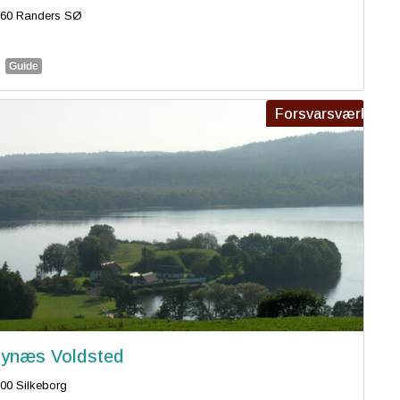
960 Randers SØ
Guide
Forsvarsværk
ynæs Voldsted
00 Silkeborg