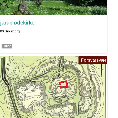
jarup ødekirke
00 Silkeborg
Guide
Forsvarsværk