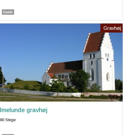
Guide
Gravhøj
lmelunde gravhøj
80 Stege