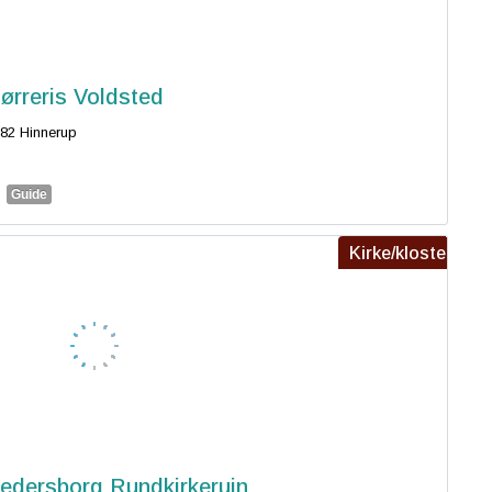
ørreris Voldsted
82 Hinnerup
Guide
Kirke/kloster
edersborg Rundkirkeruin