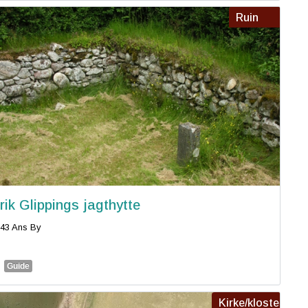
Ruin
rik Glippings jagthytte
43 Ans By
Guide
Kirke/kloster