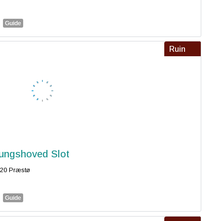
Guide
Ruin
ungshoved Slot
20 Præstø
Guide