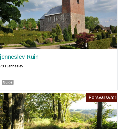
jenneslev Ruin
73 Fjenneslev
Guide
Forsvarsværk