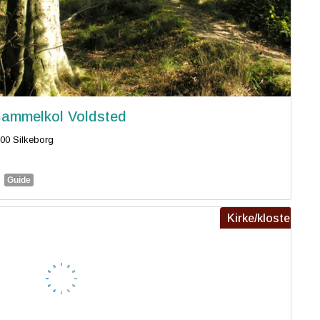
ammelkol Voldsted
00 Silkeborg
Guide
Kirke/kloster