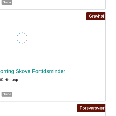
Guide
Gravhøj
orring Skove Fortidsminder
82 Hinnerup
Guide
Forsvarsværk