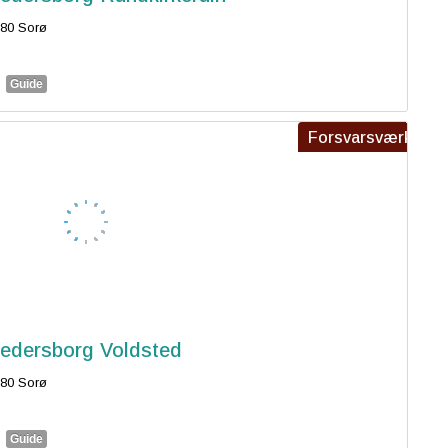
80 Sorø
Guide
Forsvarsværk
edersborg Voldsted
80 Sorø
Guide