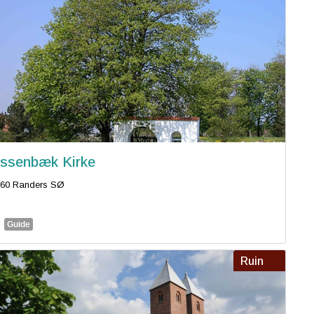
ssenbæk Kirke
960 Randers SØ
Guide
Ruin