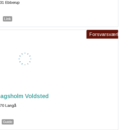
31 Ebberup
Link
Forsvarsværk
agsholm Voldsted
70 Langå
Guide