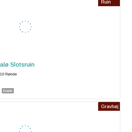
Ruin
alø Slotsruin
410 Rønde
Guide
Gravhøj