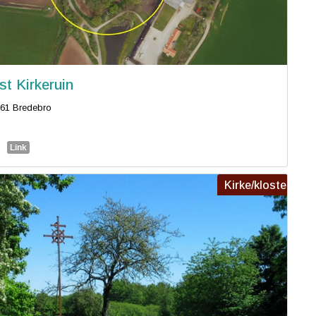
st Kirkeruin
61 Bredebro
Link
Kirke/kloster