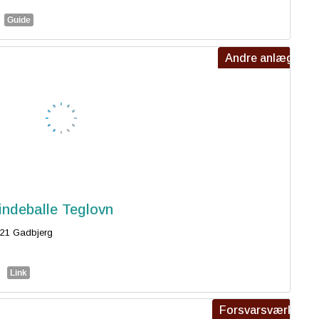
Guide
Andre anlæg
indeballe Teglovn
21 Gadbjerg
Link
Forsvarsværk