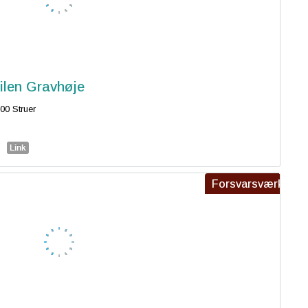
ilen Gravhøje
00 Struer
Link
Forsvarsværk