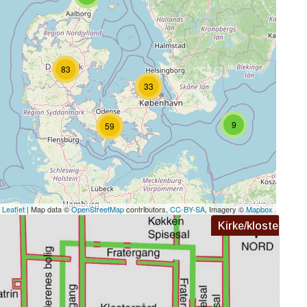
83
33
9
59
Leaflet
| Map data ©
OpenStreetMap
contributors,
CC-BY-SA
, Imagery ©
Mapbox
Kirke/kloster