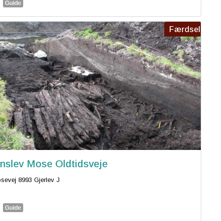
Guide
Færdsel
nslev Mose Oldtidsveje
sevej 8993 Gjerlev J
Guide