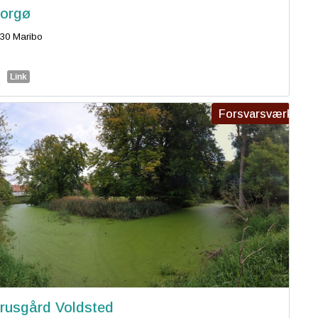
orgø
30 Maribo
Link
Forsvarsværk
rusgård Voldsted