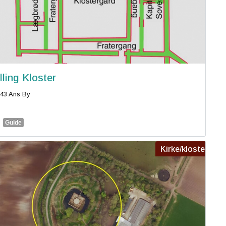
lling Kloster
43 Ans By
Guide
Kirke/kloster