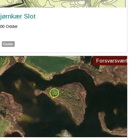
jørnkær Slot
00 Odder
Guide
Forsvarsværk