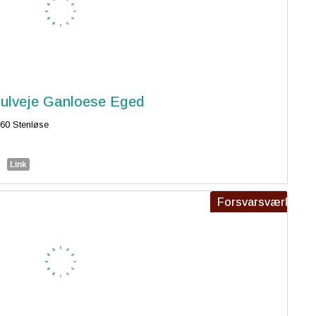
ulveje Ganloese Eged
60 Stenløse
Link
Forsvarsværk