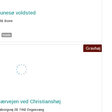
unesø voldsted
91 Borre
Guide
Gravhøj
ærvejen ved Christianshøj
lborgvwj 2B 7442 Engesvang