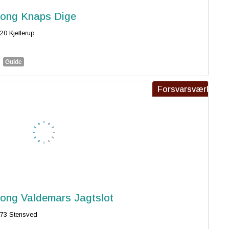
ong Knaps Dige
20 Kjellerup
Guide
Forsvarsværk
ong Valdemars Jagtslot
73 Stensved