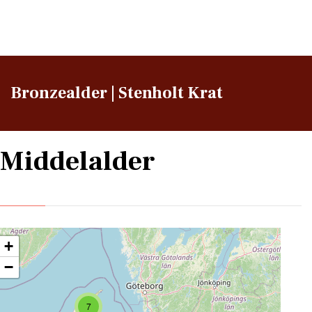
Bronzealder | Stenholt Krat
Middelalder
+
−
7