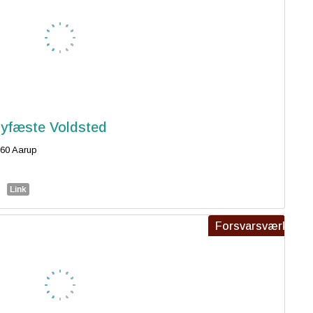
yfæste Voldsted
60 Aarup
Link
Forsvarsværk