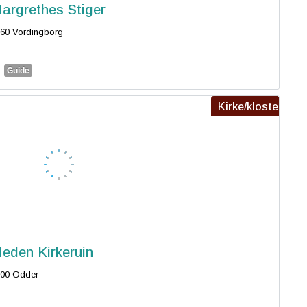
argrethes Stiger
60 Vordingborg
Guide
Kirke/kloster
eden Kirkeruin
00 Odder