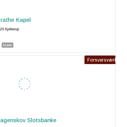
rathe Kapel
20 Kjellerup
Guide
Forsvarsværk
agenskov Slotsbanke