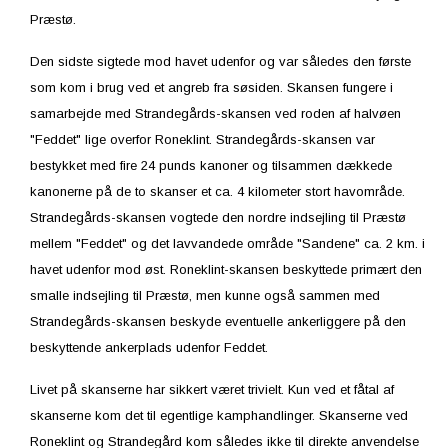
Præstø.
Den sidste sigtede mod havet udenfor og var således den første
som kom i brug ved et angreb fra søsiden. Skansen fungere i
samarbejde med Strandegårds-skansen ved roden af halvøen
"Feddet" lige overfor Roneklint. Strandegårds-skansen var
bestykket med fire 24 punds kanoner og tilsammen dækkede
kanonerne på de to skanser et ca. 4 kilometer stort havområde.
Strandegårds-skansen vogtede den nordre indsejling til Præstø
mellem "Feddet" og det lavvandede område "Sandene" ca. 2 km. i
havet udenfor mod øst. Roneklint-skansen beskyttede primært den
smalle indsejling til Præstø, men kunne også sammen med
Strandegårds-skansen beskyde eventuelle ankerliggere på den
beskyttende ankerplads udenfor Feddet.
Livet på skanserne har sikkert været trivielt. Kun ved et fåtal af
skanserne kom det til egentlige kamphandlinger. Skanserne ved
Roneklint og Strandegård kom således ikke til direkte anvendelse