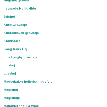
Høgshøj gravhøj
Ilsemade Helligkilde
Jelshøj
Kilen Gravhøje
Klinteskoven gravhøje
Knudshøje
Kong Rans Høj
Lille Lyngby gravhøje
Lillehøj
Lusehøj
Madsebakke helleristningsfelt
Maglehøj
Maglehøje
Mandbjerghøj Gravhøj