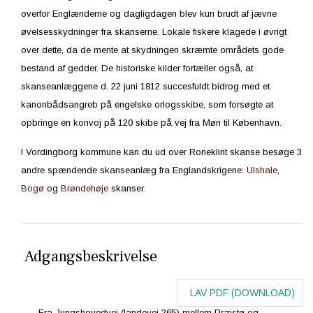
overfor Englænderne og dagligdagen blev kun brudt af jævne
øvelsesskydninger fra skanserne. Lokale fiskere klagede i øvrigt
over dette, da de mente at skydningen skræmte områdets gode
bestand af gedder. De historiske kilder fortæller også, at
skanseanlæggene d. 22 juni 1812 succesfuldt bidrog med et
kanonbådsangreb på engelske orlogsskibe, som forsøgte at
opbringe en konvoj på 120 skibe på vej fra Møn til København.
I Vordingborg kommune kan du ud over Roneklint skanse besøge 3
andre spændende skanseanlæg fra Englandskrigene:
Ulshale
,
Bogø
og
Brøndehøje
skanser.
Adgangsbeskrivelse
LAV PDF (DOWNLOAD)
Fra Jungshovedvej (landevej 265) mellem Præstø og