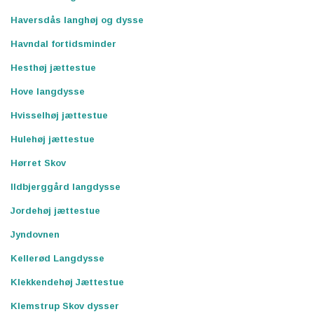
Haversdås langhøj og dysse
Havndal fortidsminder
Hesthøj jættestue
Hove langdysse
Hvisselhøj jættestue
Hulehøj jættestue
Hørret Skov
Ildbjerggård langdysse
Jordehøj jættestue
Jyndovnen
Kellerød Langdysse
Klekkendehøj Jættestue
Klemstrup Skov dysser