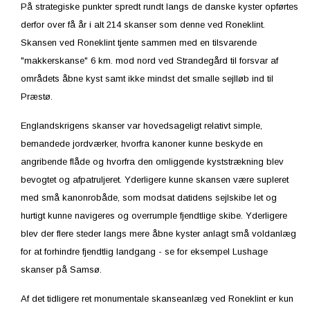
På strategiske punkter spredt rundt langs de danske kyster opførtes
derfor over få år i alt 214 skanser som denne ved Roneklint.
Skansen ved Roneklint tjente sammen med en tilsvarende
"makkerskanse" 6 km. mod nord ved Strandegård til forsvar af
områdets åbne kyst samt ikke mindst det smalle sejlløb ind til
Præstø.
Englandskrigens skanser var hovedsageligt relativt simple,
bemandede jordværker, hvorfra kanoner kunne beskyde en
angribende flåde og hvorfra den omliggende kyststrækning blev
bevogtet og afpatruljeret. Yderligere kunne skansen være supleret
med små kanonrobåde, som modsat datidens sejlskibe let og
hurtigt kunne navigeres og overrumple fjendtlige skibe. Yderligere
blev der flere steder langs mere åbne kyster anlagt små voldanlæg
for at forhindre fjendtlig landgang - se for eksempel Lushage
skanser på Samsø.
Af det tidligere ret monumentale skanseanlæg ved Roneklint er kun