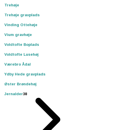
Trehøje
Trehøje gravplads
Vinding Ottehøje
Vium gravhøje
Voldtofte Boplads
Voldtofte Lusehøj
Værebro Ådal
Ydby Hede gravplads
Øster Brøndehøj
Jernalder
38