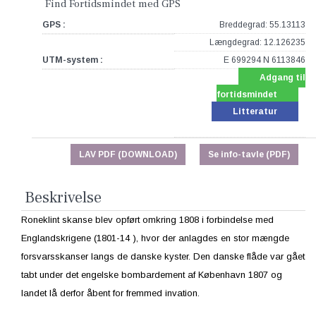
Find Fortidsmindet med GPS
GPS :
Breddegrad: 55.13113
Længdegrad: 12.126235
UTM-system :
E 699294 N 6113846
Adgang til
fortidsmindet
Litteratur
LAV PDF (DOWNLOAD)
Se info-tavle (PDF)
Beskrivelse
Roneklint skanse blev opført omkring 1808 i forbindelse med
Englandskrigene (1801-14 ), hvor der anlagdes en stor mængde
forsvarsskanser langs de danske kyster. Den danske flåde var gået
tabt under det engelske bombardement af København 1807 og
landet lå derfor åbent for fremmed invation.