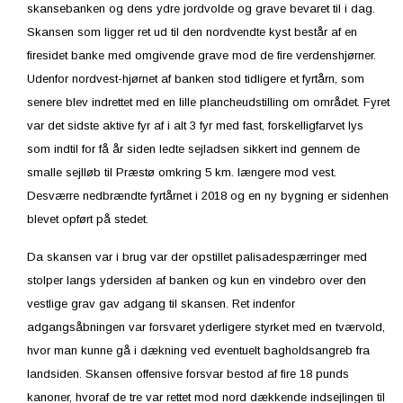
skansebanken og dens ydre jordvolde og grave bevaret til i dag.
Skansen som ligger ret ud til den nordvendte kyst består af en
firesidet banke med omgivende grave mod de fire verdenshjørner.
Udenfor nordvest-hjørnet af banken stod tidligere et fyrtårn, som
senere blev indrettet med en lille plancheudstilling om området. Fyret
var det sidste aktive fyr af i alt 3 fyr med fast, forskelligfarvet lys
som indtil for få år siden ledte sejladsen sikkert ind gennem de
smalle sejlløb til Præstø omkring 5 km. længere mod vest.
Desværre nedbrændte fyrtårnet i 2018 og en ny bygning er sidenhen
blevet opført på stedet.
Da skansen var i brug var der opstillet palisadespærringer med
stolper langs ydersiden af banken og kun en vindebro over den
vestlige grav gav adgang til skansen. Ret indenfor
adgangsåbningen var forsvaret yderligere styrket med en tværvold,
hvor man kunne gå i dækning ved eventuelt bagholdsangreb fra
landsiden. Skansen offensive forsvar bestod af fire 18 punds
kanoner, hvoraf de tre var rettet mod nord dækkende indsejlingen til