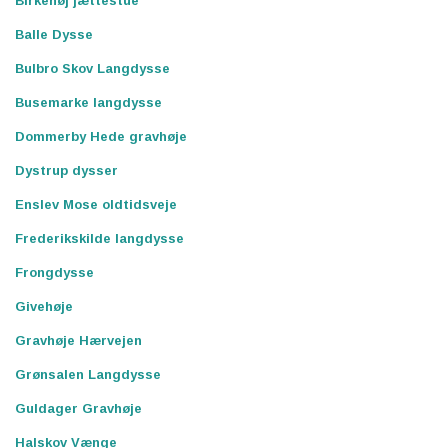
Birkehøj jættestue
Balle Dysse
Bulbro Skov Langdysse
Busemarke langdysse
Dommerby Hede gravhøje
Dystrup dysser
Enslev Mose oldtidsveje
Frederikskilde langdysse
Frongdysse
Givehøje
Gravhøje Hærvejen
Grønsalen Langdysse
Guldager Gravhøje
Halskov Vænge