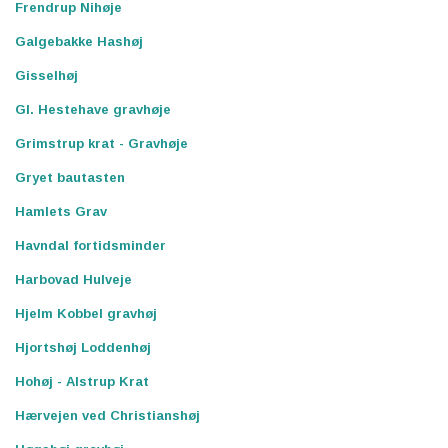
Frendrup Nihøje
Galgebakke Hashøj
Gisselhøj
Gl. Hestehave gravhøje
Grimstrup krat - Gravhøje
Gryet bautasten
Hamlets Grav
Havndal fortidsminder
Harbovad Hulveje
Hjelm Kobbel gravhøj
Hjortshøj Loddenhøj
Hohøj - Alstrup Krat
Hærvejen ved Christianshøj