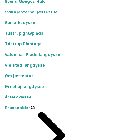
Svend Gønges Hule
Svinø Østerhøj jættestue
Sømarkedyssen
Tustrup gravplads
Tåstrup Plantage
Valdemar Plads langdysse
Vielsted langdysse
Øm jættestue
Ørnehøj langdysse
Årslev dysse
Bronzealder
73