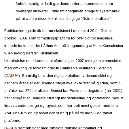
forhold stadig er fuldt gældende, efter at kommunerne har
overtaget ansvaret. Fortidsmindeguiden arbejder systematisk
på at ændre disse lokaliteter til rigtige ”Guide lokaliteter”.
Fortidsmindeguide.dk har nu eksisteret i mere end 20 år. Guiden
opstod i 2002 som formidlingsplatform for offentligt tilgængelige,
fredede fortidsminder i Århus Amt på idegrundlag af KulturKonsulenten
v. arkæolog Karsten Kristiansen.
I forbindelse med kommunalreformen jan. 2007 overgik hjemmesiden
med omkring 70 fortidsminder til Danmarks Kulturarvs Forening
(
DAKUA
). Samtidig blev den digitale platform videreudviklet og
gennem årene er der løbende tilføjet nye lokaliteter på guiden, som nu
omfatter ca. 270 lokaliteter. Senest har Fortidsmindeguiden (jan. 2021)
gennemgået en længere tiltrængt modernisering og opdatering med et
tidssvarende design og layout, som har optimeret guiden med bl.a.
YouTube-film og tilpasset den til brug på både mobil- og tablet
platforme.
DAKUA
samarbejder med tilmeldte danske kommuner og