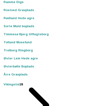
Ramme Dige
Rostved Gravplads
Rødland Hede agre
Sorte Muld boplads
Timmesø Bjerg tilflugtsborg
Tollund Mosefund
Trolborg Ringborg
Øster Lem Hede agre
Østerbølle Boplads
Årre Gravplads
Vikingetid
28