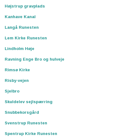
Højstrup gravplads
Kanhave Kanal
Langå Runesten
Lem Kirke Runesten
Lindholm Høje
Ravning Enge Bro og hulveje
Rimsø Kirke
Risby-vejen
Sjelbro
Skuldelev sejlspærring
Snubbekorsgård
Svenstrup Runesten
Spentrup Kirke Runesten