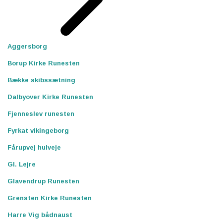
Aggersborg
Borup Kirke Runesten
Bække skibssætning
Dalbyover Kirke Runesten
Fjenneslev runesten
Fyrkat vikingeborg
Fårupvej hulveje
Gl. Lejre
Glavendrup Runesten
Grensten Kirke Runesten
Harre Vig bådnaust