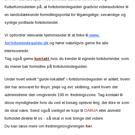
KulturKonsulenten på, at fortidsmindeguiden gradvist videreudvikles til
en landsdækkende formidlingsportal for tilgængelige, seværdige og
synlige jordfaste fortidsminder.
Vi opfordrer relevante hjemmesider til at linke til
www.
fortidsmindeguide.dk
og hører naturligvis gerne fra alle
interesserede.
Tag også gerne
kontakt
hvis du kender til egnede fortidsminder, som
du mener bør formidles på fortidsmindeguiden.
Under hvert enkelt "guide-lokalitet" i fortidsmindeguiden er anført, hvem
der har ansvaret for tilsyn, pleje og evt. skiltning, samt hvem der
administrerer den omgivende 100 m. fredningszone. Tag kontakt til
disse myndigheder hvis du ved et besøg oplever ting, der ikke er som
de skal være. Send også venligst en kopi til
DAKUA
eller anmeld
forholdet direkte til os - så skal vi nok bringe det videre.
Du kan læse mere om fredningslovgivningen
her
.