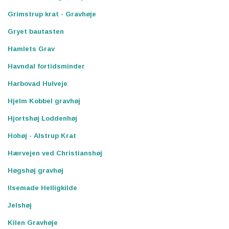
Grimstrup krat - Gravhøje
Gryet bautasten
Hamlets Grav
Havndal fortidsminder
Harbovad Hulveje
Hjelm Kobbel gravhøj
Hjortshøj Loddenhøj
Hohøj - Alstrup Krat
Hærvejen ved Christianshøj
Høgshøj gravhøj
Ilsemade Helligkilde
Jelshøj
Kilen Gravhøje