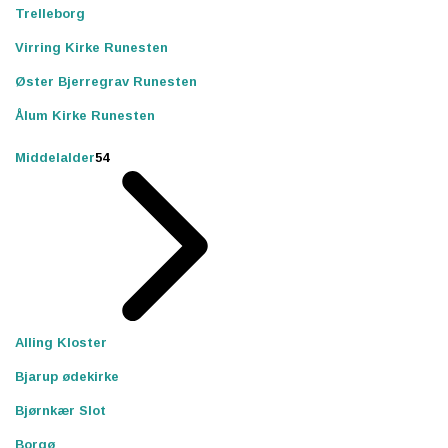
Trelleborg
Virring Kirke Runesten
Øster Bjerregrav Runesten
Ålum Kirke Runesten
Middelalder
54
Alling Kloster
Bjarup ødekirke
Bjørnkær Slot
Borgø