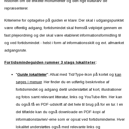
historien om de enkelte monumenter og den rige kulturarv de
repræsenterer.
Kriterierne for optagelse på guiden er klare: Der skal i udgangspunktet
være offentlig adgang, fortidsmindet skal fremstå velplejet gennem en
fast plejeordning og der skal være etableret informationsformidling til
og ved fortidsmindet - helst i form af informationsskilt og evt. afmærket
adgangsrute.
Fortidsmindeguiden rummer 3 slags lokaliteter
:
"
Guide lokaliteter
": Afsat med Tid/Type-ikon på kortet og
kan
søges i menuer
. Her finder du en udførlig beskrivelse af
fortidsmindet og adgang dertil understøttet af kort, illustrationer
og fotos samt relevant litteratur, links og YouTube-film. Her kan
du også få en PDF-udskrift af det hele til brug på for en tur. I en
del tilfælde kan du også downloade en PDF-kopi af
informationstavlen/-erne som er opsat ved fortidsminderne. Hver
lokalitet understøttes også med relevante links og