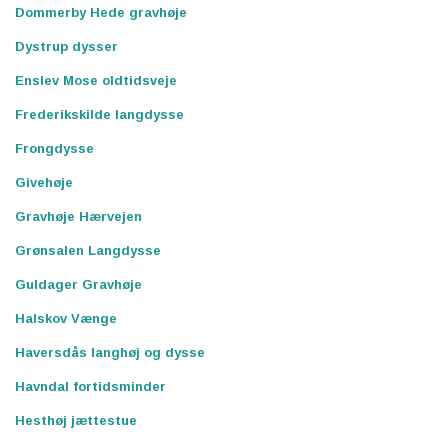
Dommerby Hede gravhøje
Dystrup dysser
Enslev Mose oldtidsveje
Frederikskilde langdysse
Frongdysse
Givehøje
Gravhøje Hærvejen
Grønsalen Langdysse
Guldager Gravhøje
Halskov Vænge
Haversdås langhøj og dysse
Havndal fortidsminder
Hesthøj jættestue