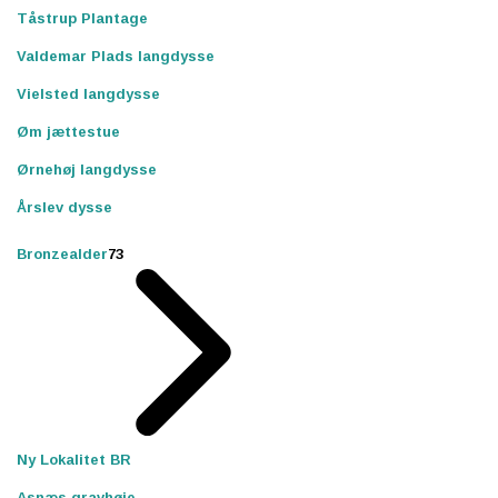
Tåstrup Plantage
Valdemar Plads langdysse
Vielsted langdysse
Øm jættestue
Ørnehøj langdysse
Årslev dysse
Bronzealder
73
Ny Lokalitet BR
Asnæs gravhøje