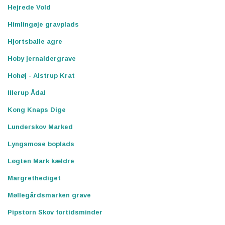
Hejrede Vold
Himlingøje gravplads
Hjortsballe agre
Hoby jernaldergrave
Hohøj - Alstrup Krat
Illerup Ådal
Kong Knaps Dige
Lunderskov Marked
Lyngsmose boplads
Løgten Mark kældre
Margrethediget
Møllegårdsmarken grave
Pipstorn Skov fortidsminder