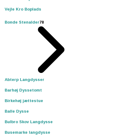
Vejle Kro Boplads
Bonde Stenalder
78
Abterp Langdysser
Barhøj Dyssetomt
Birkehøj jættestue
Balle Dysse
Bulbro Skov Langdysse
Busemarke langdysse