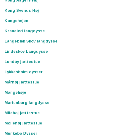
Kong Asgers Høj
Kong Svends Høj
Kongehøjen
Kraneled langdysse
Langebæk Skov langdysse
Lindeskov Langdysse
Lundby jættestue
Lykkesholm dysser
Mårhøj jættestue
Mangehøje
Marienborg langdysse
Milehøj jættestue
Møllehøj jættestue
Munkebo Dysser