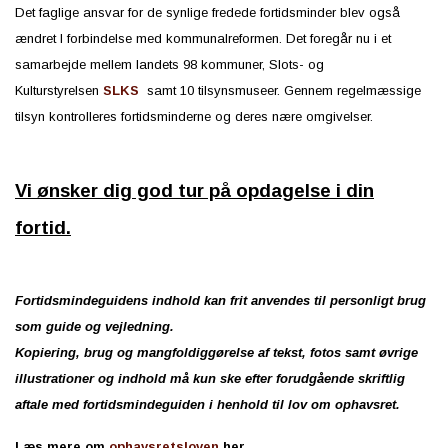
Det faglige ansvar for de synlige fredede fortidsminder blev også
ændret I forbindelse med kommunalreformen. Det foregår nu i et
samarbejde mellem landets 98 kommuner, Slots- og
Kulturstyrelsen
SLKS
samt 10 tilsynsmuseer. Gennem regelmæssige
tilsyn kontrolleres fortidsminderne og deres nære omgivelser.
Vi ønsker dig god tur på opdagelse i din
fortid.
Fortidsmindeguidens indhold kan frit anvendes til personligt brug
som guide og vejledning.
Kopiering, brug og mangfoldiggørelse af tekst, fotos samt øvrige
illustrationer og indhold må kun ske efter forudgående skriftlig
aftale med fortidsmindeguiden i henhold til lov om ophavsret.
Læs mere om
ophavsretsloven
her.