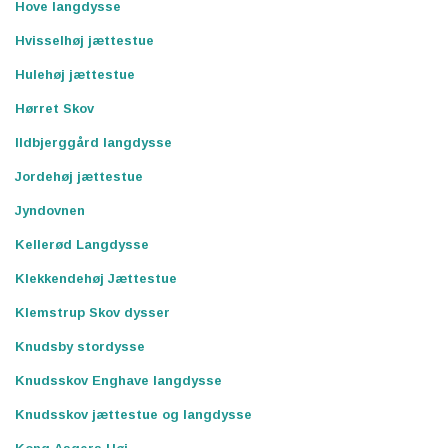
Hove langdysse
Hvisselhøj jættestue
Hulehøj jættestue
Hørret Skov
Ildbjerggård langdysse
Jordehøj jættestue
Jyndovnen
Kellerød Langdysse
Klekkendehøj Jættestue
Klemstrup Skov dysser
Knudsby stordysse
Knudsskov Enghave langdysse
Knudsskov jættestue og langdysse