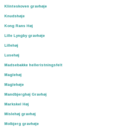
Klinteskoven gravhøje
Knudshøje
Kong Rans Høj
Lille Lyngby gravhøje
Lillehøj
Lusehøj
Madsebakke helleristningsfelt
Maglehøj
Maglehøje
Mandbjerghøj Gravhøj
Markskel Høj
Mislehøj gravhøj
Molbjerg gravhøje