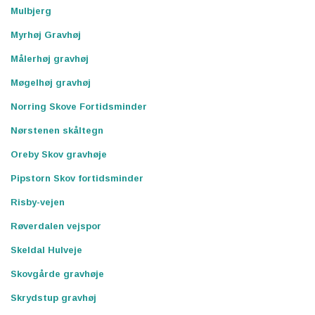
Mulbjerg
Myrhøj Gravhøj
Målerhøj gravhøj
Møgelhøj gravhøj
Norring Skove Fortidsminder
Nørstenen skåltegn
Oreby Skov gravhøje
Pipstorn Skov fortidsminder
Risby-vejen
Røverdalen vejspor
Skeldal Hulveje
Skovgårde gravhøje
Skrydstup gravhøj