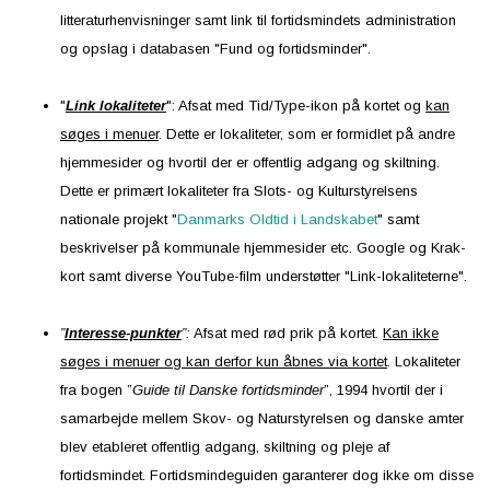
litteraturhenvisninger samt link til fortidsmindets administration
og opslag i databasen "Fund og fortidsminder".
"
Link lokaliteter
": Afsat med Tid/Type-ikon på kortet og
kan
søges i menuer
. Dette er lokaliteter, som er formidlet på andre
hjemmesider og hvortil der er offentlig adgang og skiltning.
Dette er
primært lokaliteter fra Slots- og Kulturstyrelsens
nationale projekt "
Danmarks Oldtid i Landskabet
" samt
beskrivelser på kommunale hjemmesider etc. Google og Krak-
kort samt diverse YouTube-film understøtter "Link-lokaliteterne".
”
Interesse-punkter
”:
Afsat med rød prik på kortet.
Kan ikke
søges i menuer og kan derfor kun åbnes via kortet
. Lokaliteter
fra bogen ”
Guide til Danske fortidsminder
”, 1994 hvortil der i
samarbejde mellem Skov- og Naturstyrelsen og danske amter
blev etableret offentlig adgang, skiltning og pleje af
fortidsmindet. Fortidsmindeguiden garanterer dog ikke om disse