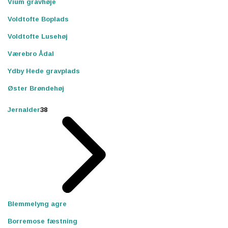
Vium gravhøje
Voldtofte Boplads
Voldtofte Lusehøj
Værebro Ådal
Ydby Hede gravplads
Øster Brøndehøj
Jernalder
38
Blemmelyng agre
Borremose fæstning