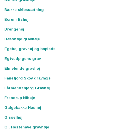
Bække skibssætning
Borum Eshøj
Drengehøj
Døeshøje gravhøje
Egehøj gravhøj og boplads
Egtvedpigens grav
Elmelunde gravhøj
Fanefjord Skov gravhøje
Fårmandsbjerg Gravhøj
Frendrup Nihøje
Galgebakke Hashøj
Gisselhøj
Gl. Hestehave gravhøje