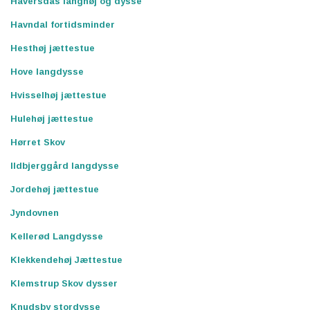
Haversdås langhøj og dysse
Havndal fortidsminder
Hesthøj jættestue
Hove langdysse
Hvisselhøj jættestue
Hulehøj jættestue
Hørret Skov
Ildbjerggård langdysse
Jordehøj jættestue
Jyndovnen
Kellerød Langdysse
Klekkendehøj Jættestue
Klemstrup Skov dysser
Knudsby stordysse