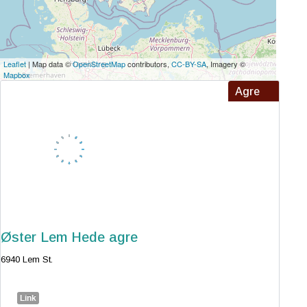
Leaflet
| Map data ©
OpenStreetMap
contributors,
CC-BY-SA
, Imagery ©
Mapbox
Agre
Øster Lem Hede agre
6940 Lem St.
Link