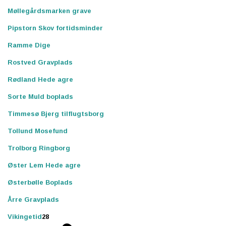
Møllegårdsmarken grave
Pipstorn Skov fortidsminder
Ramme Dige
Rostved Gravplads
Rødland Hede agre
Sorte Muld boplads
Timmesø Bjerg tilflugtsborg
Tollund Mosefund
Trolborg Ringborg
Øster Lem Hede agre
Østerbølle Boplads
Årre Gravplads
Vikingetid
28