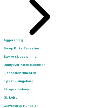
Aggersborg
Borup Kirke Runesten
Bække skibssætning
Dalbyover Kirke Runesten
Fjenneslev runesten
Fyrkat vikingeborg
Fårupvej hulveje
Gl. Lejre
Glavendrup Runesten