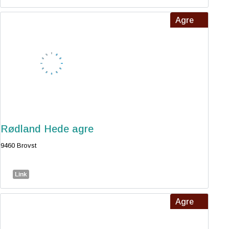
Agre
Rødland Hede agre
9460 Brovst
Link
Agre