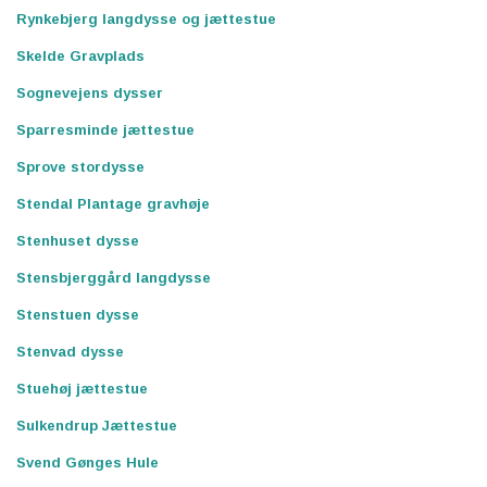
Rynkebjerg langdysse og jættestue
Skelde Gravplads
Sognevejens dysser
Sparresminde jættestue
Sprove stordysse
Stendal Plantage gravhøje
Stenhuset dysse
Stensbjerggård langdysse
Stenstuen dysse
Stenvad dysse
Stuehøj jættestue
Sulkendrup Jættestue
Svend Gønges Hule