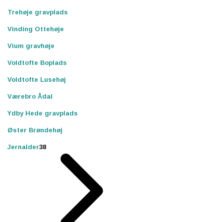
Trehøje gravplads
Vinding Ottehøje
Vium gravhøje
Voldtofte Boplads
Voldtofte Lusehøj
Værebro Ådal
Ydby Hede gravplads
Øster Brøndehøj
Jernalder
38