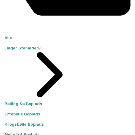
Alle
Jæger Stenalder
8
Bølling Sø Boplads
Ertebølle Boplads
Krogsbølle Boplads
Meilgård Boplads