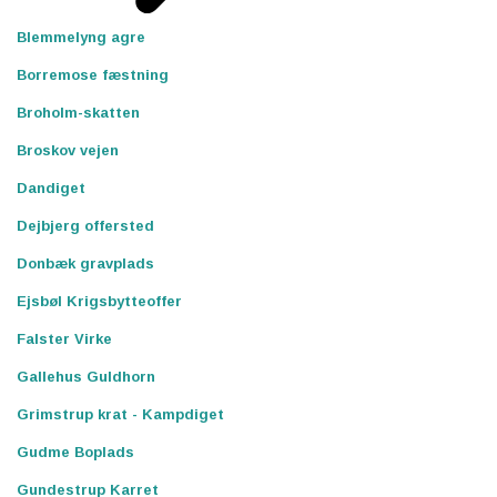
Blemmelyng agre
Borremose fæstning
Broholm-skatten
Broskov vejen
Dandiget
Dejbjerg offersted
Donbæk gravplads
Ejsbøl Krigsbytteoffer
Falster Virke
Gallehus Guldhorn
Grimstrup krat - Kampdiget
Gudme Boplads
Gundestrup Karret