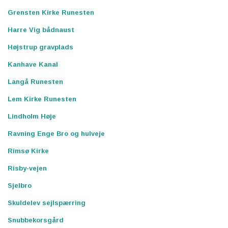
Grensten Kirke Runesten
Harre Vig bådnaust
Højstrup gravplads
Kanhave Kanal
Langå Runesten
Lem Kirke Runesten
Lindholm Høje
Ravning Enge Bro og hulveje
Rimsø Kirke
Risby-vejen
Sjelbro
Skuldelev sejlspærring
Snubbekorsgård