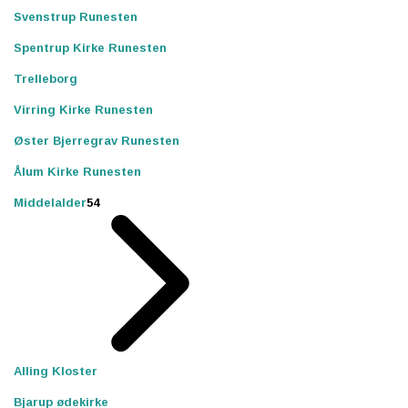
Svenstrup Runesten
Spentrup Kirke Runesten
Trelleborg
Virring Kirke Runesten
Øster Bjerregrav Runesten
Ålum Kirke Runesten
Middelalder
54
Alling Kloster
Bjarup ødekirke