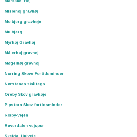
Markskel Høj
Mislehøj gravhøj
Molbjerg gravhøje
Mulbjerg
Myrhøj Gravhøj
Målerhøj gravhøj
Møgelhøj gravhøj
Norring Skove Fortidsminder
Nørstenen skåltegn
Oreby Skov gravhøje
Pipstorn Skov fortidsminder
Risby-vejen
Røverdalen vejspor
Skeldal Hulveje