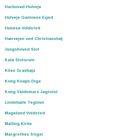
Harbovad Hulveje
Hulveje Ganloese Eged
Hunesø Voldsted
Hærvejen ved Christianshøj
Jungshoved Slot
Kalø Slotsruin
Kilen Gravhøje
Kong Knaps Dige
Kong Valdemars Jagtslot
Lindeballe Teglovn
Magelund Voldsted
Malling Kirke
Margrethes Stiger