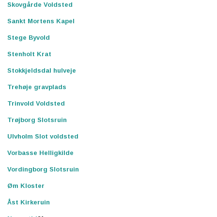
Skovgårde Voldsted
Sankt Mortens Kapel
Stege Byvold
Stenholt Krat
Stokkjeldsdal hulveje
Trehøje gravplads
Trinvold Voldsted
Trøjborg Slotsruin
Ulvholm Slot voldsted
Vorbasse Helligkilde
Vordingborg Slotsruin
Øm Kloster
Åst Kirkeruin