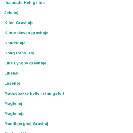
Ilsemade Helligkilde
Jelshøj
Kilen Gravhøje
Klinteskoven gravhøje
Knudshøje
Kong Rans Høj
Lille Lyngby gravhøje
Lillehøj
Lusehøj
Madsebakke helleristningsfelt
Maglehøj
Maglehøje
Mandbjerghøj Gravhøj