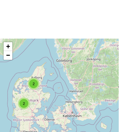
+
−
2
2