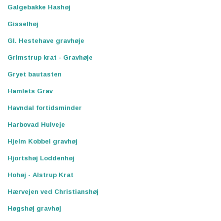
Galgebakke Hashøj
Gisselhøj
Gl. Hestehave gravhøje
Grimstrup krat - Gravhøje
Gryet bautasten
Hamlets Grav
Havndal fortidsminder
Harbovad Hulveje
Hjelm Kobbel gravhøj
Hjortshøj Loddenhøj
Hohøj - Alstrup Krat
Hærvejen ved Christianshøj
Høgshøj gravhøj