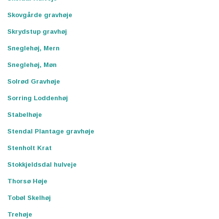
Skovgårde gravhøje
Skrydstup gravhøj
Sneglehøj, Mern
Sneglehøj, Møn
Solrød Gravhøje
Sorring Loddenhøj
Stabelhøje
Stendal Plantage gravhøje
Stenholt Krat
Stokkjeldsdal hulveje
Thorsø Høje
Tobøl Skelhøj
Trehøje