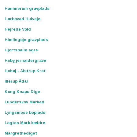
Hammerum gravplads
Harbovad Hulveje
Hejrede Vold
Himlingøje gravplads
Hjortsballe agre
Hoby jernaldergrave
Hohøj - Alstrup Krat
Illerup Ådal
Kong Knaps Dige
Lunderskov Marked
Lyngsmose boplads
Løgten Mark kældre
Margrethediget