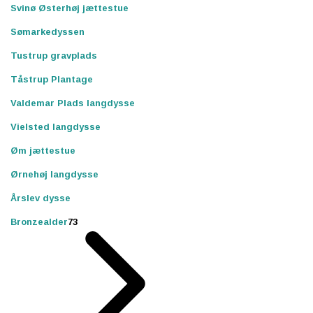
Svinø Østerhøj jættestue
Sømarkedyssen
Tustrup gravplads
Tåstrup Plantage
Valdemar Plads langdysse
Vielsted langdysse
Øm jættestue
Ørnehøj langdysse
Årslev dysse
Bronzealder
73