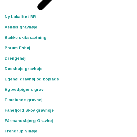
Ny Lokalitet BR
Asnæs gravhøje
Bække skibssætning
Borum Eshøj
Drengehøj
Døeshøje gravhøje
Egehøj gravhøj og boplads
Egtvedpigens grav
Elmelunde gravhøj
Fanefjord Skov gravhøje
Fårmandsbjerg Gravhøj
Frendrup Nihøje