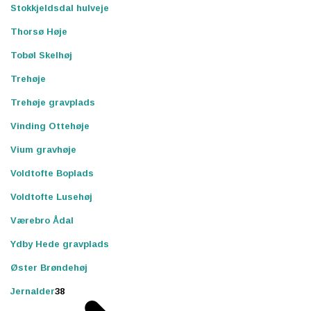
Stokkjeldsdal hulveje
Thorsø Høje
Tobøl Skelhøj
Trehøje
Trehøje gravplads
Vinding Ottehøje
Vium gravhøje
Voldtofte Boplads
Voldtofte Lusehøj
Værebro Ådal
Ydby Hede gravplads
Øster Brøndehøj
Jernalder
38