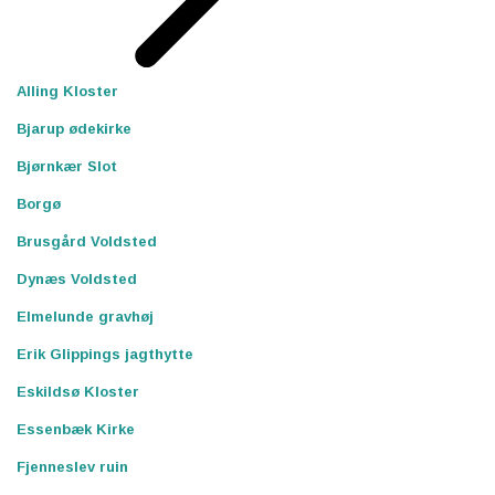
Alling Kloster
Bjarup ødekirke
Bjørnkær Slot
Borgø
Brusgård Voldsted
Dynæs Voldsted
Elmelunde gravhøj
Erik Glippings jagthytte
Eskildsø Kloster
Essenbæk Kirke
Fjenneslev ruin