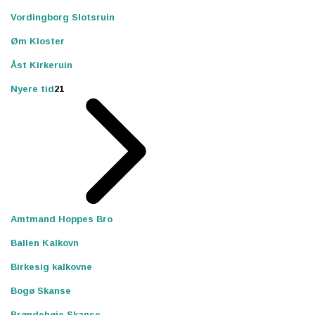
Vordingborg Slotsruin
Øm Kloster
Åst Kirkeruin
Nyere tid
21
Amtmand Hoppes Bro
Ballen Kalkovn
Birkesig kalkovne
Bogø Skanse
Brøndehøje Skanse