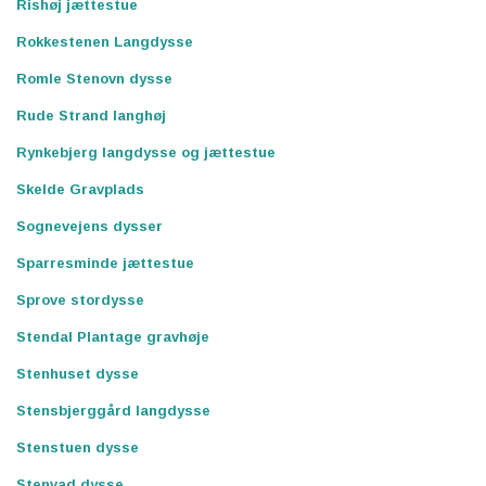
Rishøj jættestue
Rokkestenen Langdysse
Romle Stenovn dysse
Rude Strand langhøj
Rynkebjerg langdysse og jættestue
Skelde Gravplads
Sognevejens dysser
Sparresminde jættestue
Sprove stordysse
Stendal Plantage gravhøje
Stenhuset dysse
Stensbjerggård langdysse
Stenstuen dysse
Stenvad dysse