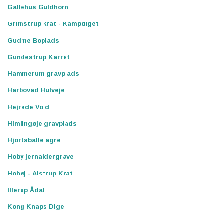
Gallehus Guldhorn
Grimstrup krat - Kampdiget
Gudme Boplads
Gundestrup Karret
Hammerum gravplads
Harbovad Hulveje
Hejrede Vold
Himlingøje gravplads
Hjortsballe agre
Hoby jernaldergrave
Hohøj - Alstrup Krat
Illerup Ådal
Kong Knaps Dige