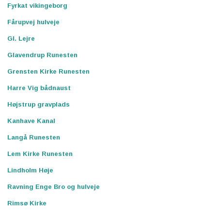
Fyrkat vikingeborg
Fårupvej hulveje
Gl. Lejre
Glavendrup Runesten
Grensten Kirke Runesten
Harre Vig bådnaust
Højstrup gravplads
Kanhave Kanal
Langå Runesten
Lem Kirke Runesten
Lindholm Høje
Ravning Enge Bro og hulveje
Rimsø Kirke