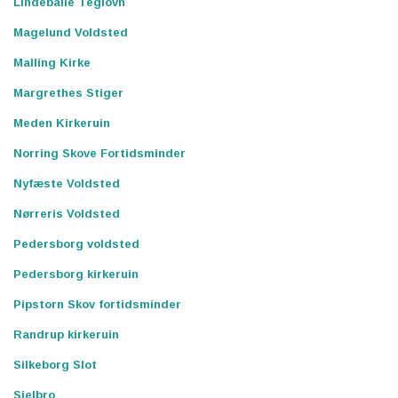
Lindeballe Teglovn
Magelund Voldsted
Malling Kirke
Margrethes Stiger
Meden Kirkeruin
Norring Skove Fortidsminder
Nyfæste Voldsted
Nørreris Voldsted
Pedersborg voldsted
Pedersborg kirkeruin
Pipstorn Skov fortidsminder
Randrup kirkeruin
Silkeborg Slot
Sjelbro