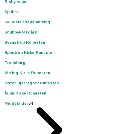
Risby-vejen
Sjelbro
Skuldelev sejlspærring
Snubbekorsgård
Svenstrup Runesten
Spentrup Kirke Runesten
Trelleborg
Virring Kirke Runesten
Øster Bjerregrav Runesten
Ålum Kirke Runesten
Middelalder
54