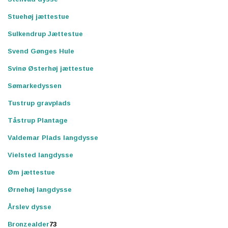
Stuehøj jættestue
Sulkendrup Jættestue
Svend Gønges Hule
Svinø Østerhøj jættestue
Sømarkedyssen
Tustrup gravplads
Tåstrup Plantage
Valdemar Plads langdysse
Vielsted langdysse
Øm jættestue
Ørnehøj langdysse
Årslev dysse
Bronzealder
73