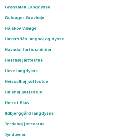
Grønsalen Langdysse
Guldager Gravhøje
Halskov Vænge
Haversdås langhøj og dysse
Havndal fortidsminder
Hesthøj jættestue
Hove langdysse
Hvisselhøj jættestue
Hulehøj jættestue
Hørret Skov
Ildbjerggård langdysse
Jordehøj jættestue
Jyndovnen