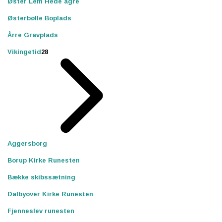
Øster Lem Hede agre
Østerbølle Boplads
Årre Gravplads
Vikingetid
28
Aggersborg
Borup Kirke Runesten
Bække skibssætning
Dalbyover Kirke Runesten
Fjenneslev runesten