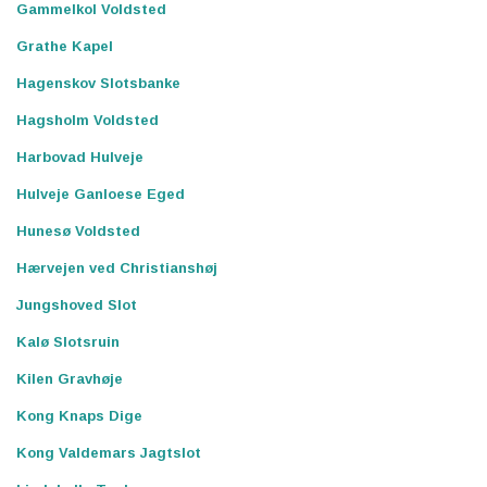
Gammelkol Voldsted
Grathe Kapel
Hagenskov Slotsbanke
Hagsholm Voldsted
Harbovad Hulveje
Hulveje Ganloese Eged
Hunesø Voldsted
Hærvejen ved Christianshøj
Jungshoved Slot
Kalø Slotsruin
Kilen Gravhøje
Kong Knaps Dige
Kong Valdemars Jagtslot