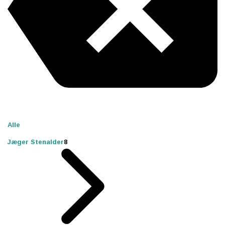
Alle
Jæger Stenalder
8