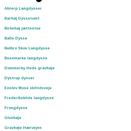
Abterp Langdysser
Barhøj Dyssetomt
Birkehøj jættestue
Balle Dysse
Bulbro Skov Langdysse
Busemarke langdysse
Dommerby Hede gravhøje
Dystrup dysser
Enslev Mose oldtidsveje
Frederikskilde langdysse
Frongdysse
Givehøje
Gravhøje Hærvejen