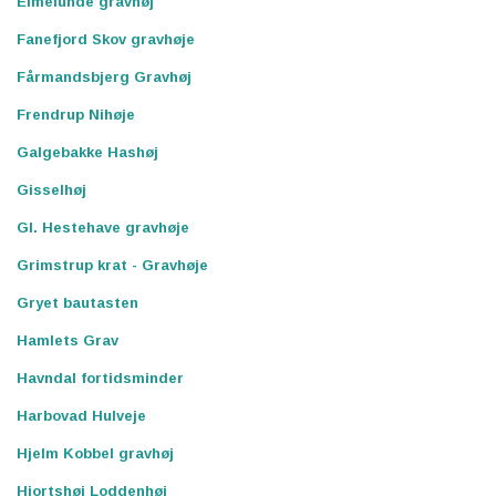
Elmelunde gravhøj
Fanefjord Skov gravhøje
Fårmandsbjerg Gravhøj
Frendrup Nihøje
Galgebakke Hashøj
Gisselhøj
Gl. Hestehave gravhøje
Grimstrup krat - Gravhøje
Gryet bautasten
Hamlets Grav
Havndal fortidsminder
Harbovad Hulveje
Hjelm Kobbel gravhøj
Hjortshøj Loddenhøj