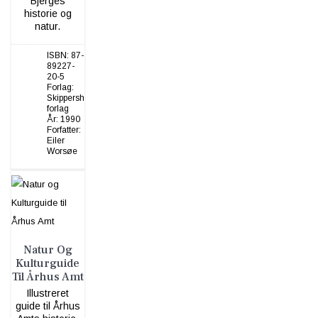
Bjerges
historie og
natur.
ISBN:
87-
89227-
20-5
Forlag:
Skippershoved
forlag
År:
1990
Forfatter:
Eiler
Worsøe
Natur Og
Kulturguide
Til Århus Amt
Illustreret
guide til Århus