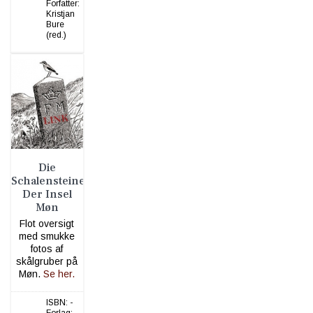
Forfatter:
Kristjan
Bure
(red.)
Die
Schalensteine
Der Insel
Møn
Flot oversigt
med smukke
fotos af
skålgruber på
Møn.
Se her.
ISBN:
-