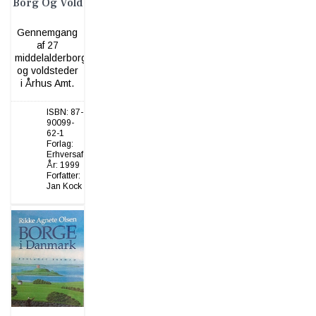
Borg Og Vold
Gennemgang
af 27
middelalderborge
og voldsteder
i Århus Amt.
ISBN:
87-
90099-
62-1
Forlag:
Erhversafd.
År:
1999
Forfatter:
Jan Kock