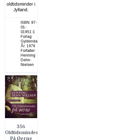
oldtidsminder i
Jylland.
ISBN:
87-
01-
01951-1
Forlag:
Gyldendal
År:
1976
Forfatter:
Henning
Dehn-
Nielsen
356
Oldtidsminder
På Øerne