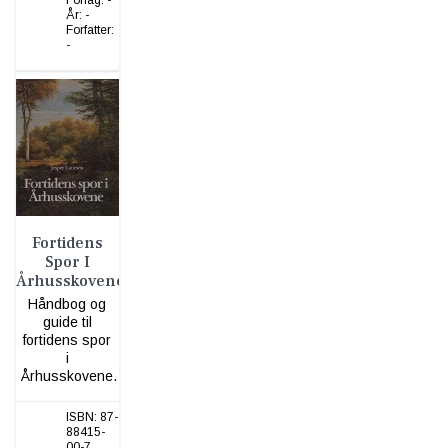
Forlag:
-
År:
-
Forfatter:
-
Fortidens
Spor I
Århusskovene
Håndbog og
guide til
fortidens spor
i
Århusskovene.
ISBN:
87-
88415-
00-7