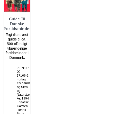
Guide Til
Danske
Fortidsminder
Rigt illustreret
guide til ca.
500 offentligt
tilgængelige
fortidsminder i
Danmark.
ISBN:
87-
00-
17166-2
Forlag:
Gyldendal
og Skov-
og
Naturstyrelsen
År:
1994
Forfatter:
Carsten
Henrik
Bang