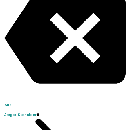
Alle
Jæger Stenalder
8