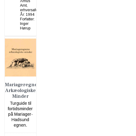
Århus
Amt,
erhversafd.
År:
1994
Forfatter:
Inger
Hørup
Mariageregnens
Arkæologiske
Minder
Turguide til
fortidsminder
på Mariager-
Hadsund
egnen.