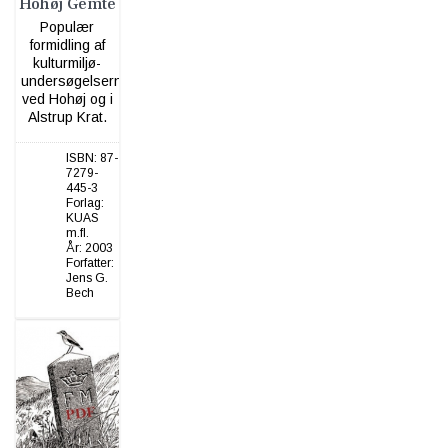
Hohøj Gemte
Populær
formidling af
kulturmiljø-
undersøgelserne
ved Hohøj og i
Alstrup Krat.
ISBN:
87-
7279-
445-3
Forlag:
KUAS
m.fl.
År:
2003
Forfatter:
Jens G.
Bech