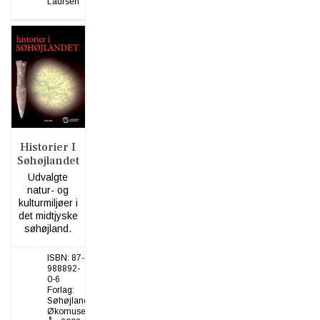
Laursen
Historier I
Søhøjlandet
Udvalgte
natur- og
kulturmiljøer i
det midtjyske
søhøjland.
ISBN:
87-
988892-
0-6
Forlag:
Søhøjlandets
Økomuseum