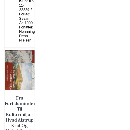
ISBN:
87-
11-
22229-8
Forlag:
Sesam
År:
1999
Forfatter:
Hennning
Dehn-
Nielsen
Fra
Fortidsminder
Til
Kulturmiljø -
Hvad Alstrup
Krat Og