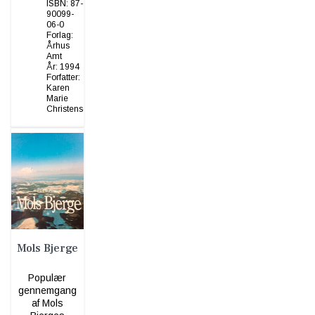
ISBN:
87-
90099-
06-0
Forlag:
Århus
Amt
År:
1994
Forfatter:
Karen
Marie
Christensen
Mols Bjerge
Populær
gennemgang
af Mols