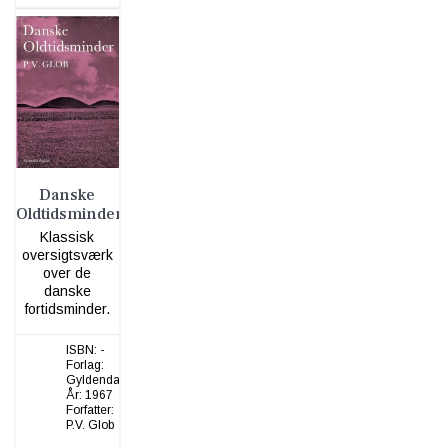
Danske
Oldtidsminder
Klassisk
oversigtsværk
over de
danske
fortidsminder.
ISBN:
-
Forlag:
Gyldendal
År:
1967
Forfatter:
P.V. Glob