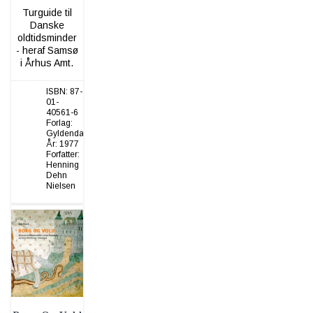
Turguide til
Danske
oldtidsminder
- heraf Samsø
i Århus Amt.
ISBN:
87-
01-
40561-6
Forlag:
Gyldendal
År:
1977
Forfatter:
Henning
Dehn
Nielsen