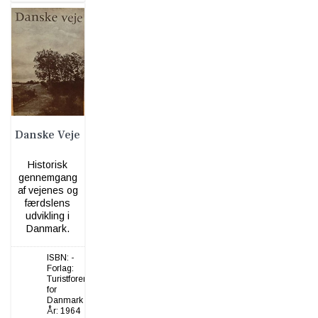
Danske Veje
Historisk
gennemgang
af vejenes og
færdslens
udvikling i
Danmark.
ISBN:
-
Forlag:
Turistforeningen
for
Danmark
År:
1964