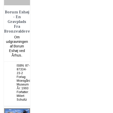
Borum Eshøj
- En
Gravplads
Fra
Bronzealderen
Om
udgravningen
af Borum
Eshøj ved
Århus.
ISBN:
87-
87334-
23-2
Forlag:
Moesgård
Museum
År:
1993
Forfatter:
Milert
Schultz