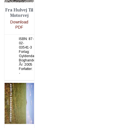
Fra Hulvej Til
Motorvej
Download
PDF
ISBN:
87-
02-
03541-3
Forlag:
Gyldendalske
Boghandel
År:
2005
Forfatter:
-