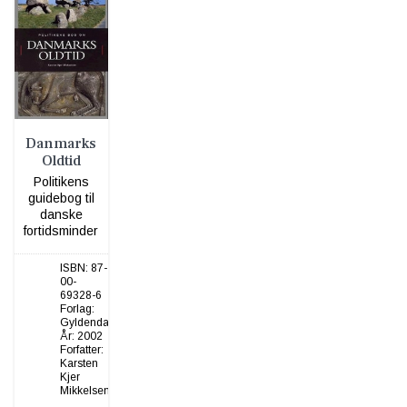
Danmarks
Oldtid
Politikens
guidebog til
danske
fortidsminder
ISBN:
87-
00-
69328-6
Forlag:
Gyldendal
År:
2002
Forfatter:
Karsten
Kjer
Mikkelsen