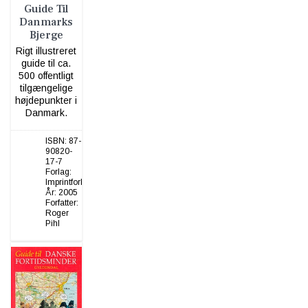
Guide Til
Danmarks
Bjerge
Rigt illustreret
guide til ca.
500 offentligt
tilgængelige
højdepunkter i
Danmark.
ISBN:
87-
90820-
17-7
Forlag:
Imprintforlaget
År:
2005
Forfatter:
Roger
Pihl