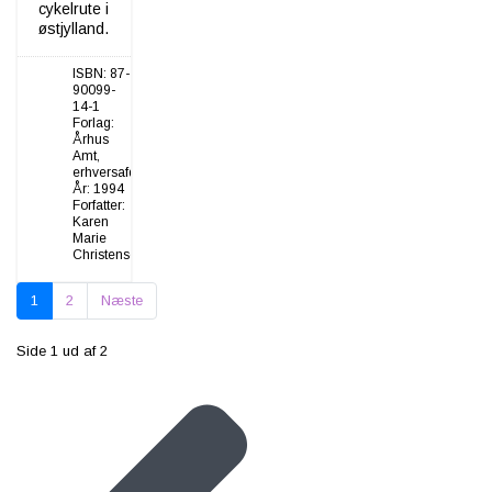
cykelrute i
østjylland.
ISBN:
87-
90099-
14-1
Forlag:
Århus
Amt,
erhversafd.
År:
1994
Forfatter:
Karen
Marie
Christensen
1
2
Næste
Side 1 ud af 2