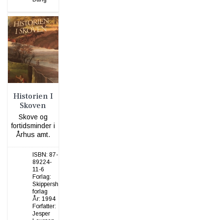
Historien I
Skoven
Skove og
fortidsminder i
Århus amt.
ISBN:
87-
89224-
11-6
Forlag:
Skippershoved
forlag
År:
1994
Forfatter:
Jesper