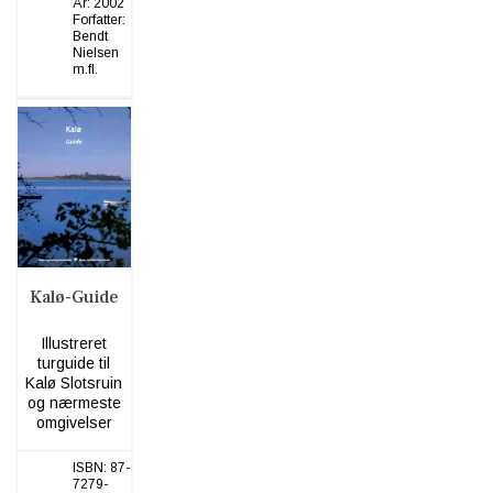
År:
2002
Forfatter:
Bendt
Nielsen
m.fl.
Kalø-Guide
Illustreret
turguide til
Kalø Slotsruin
og nærmeste
omgivelser
ISBN:
87-
7279-