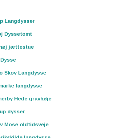
rp Langdysser
øj Dyssetomt
høj jættestue
 Dysse
ro Skov Langdysse
marke langdysse
erby Hede gravhøje
up dysser
v Mose oldtidsveje
rikskilde langdysse