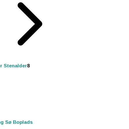
r Stenalder
8
ng Sø Boplads