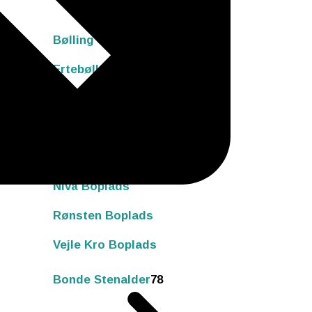
Bølling Sø Boplads
Ertebølle Boplads
Krogsbølle Boplads
Meilgård Boplads
Nederst Boplads
Nivå Boplads
Rønsten Boplads
Vejle Kro Boplads
Bonde Stenalder
78