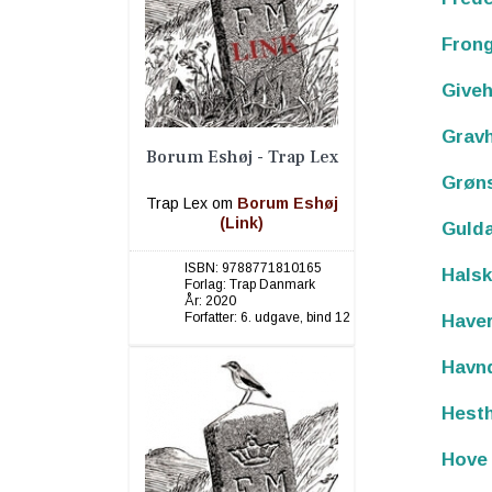
Fron
Giveh
Grav
Borum Eshøj - Trap Lex
Grøn
Trap Lex om
Borum Eshøj
(Link)
Guld
ISBN:
9788771810165
Hals
Forlag:
Trap Danmark
År:
2020
Forfatter:
6. udgave, bind 12
Haver
Havnd
Hesth
Hove