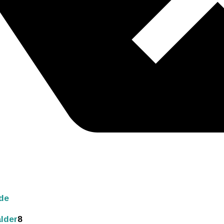
de
lder
8