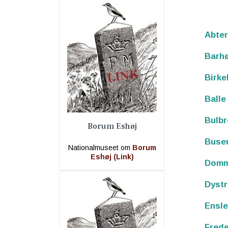
Abte
Barh
Birke
Balle
Bulb
Borum Eshøj
Buse
Nationalmuseet om
Borum
Eshøj (Link)
Domm
Dystr
Ensle
Frede