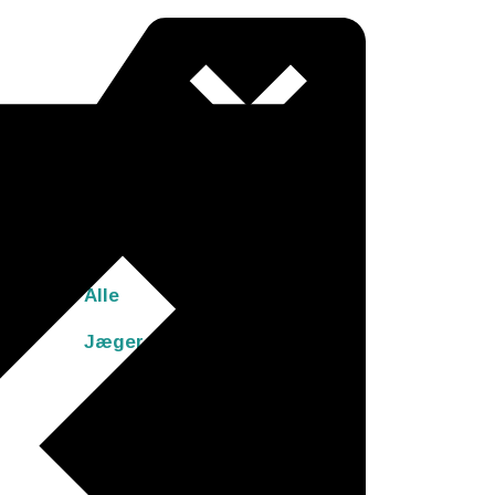
Alle
Jæger Stenalder
8