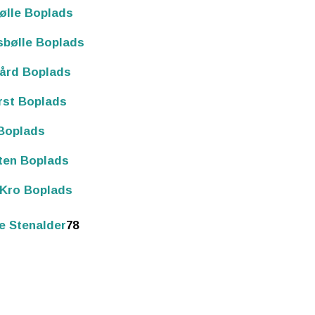
ølle Boplads
sbølle Boplads
ård Boplads
rst Boplads
Boplads
ten Boplads
 Kro Boplads
e Stenalder
78