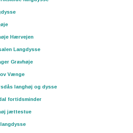
gdysse
øje
høje Hærvejen
salen Langdysse
ager Gravhøje
kov Vænge
sdås langhøj og dysse
al fortidsminder
øj jættestue
 langdysse