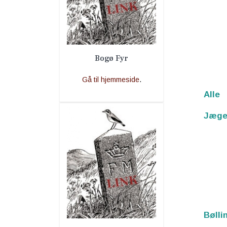
Bogø Fyr
Gå til hjemmeside
.
Alle
Jæge
Bølli