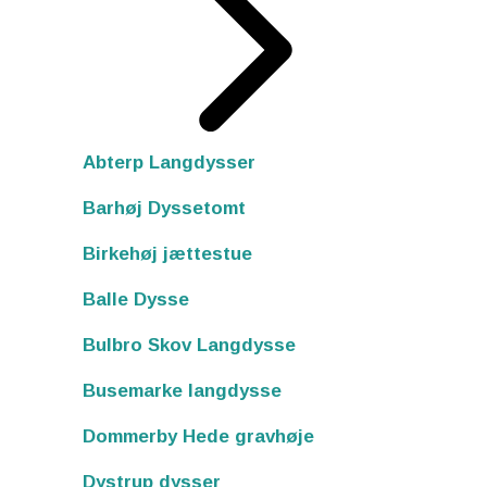
Abterp Langdysser
Barhøj Dyssetomt
Birkehøj jættestue
Balle Dysse
Bulbro Skov Langdysse
Busemarke langdysse
Dommerby Hede gravhøje
Dystrup dysser