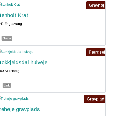
Gravhøj
tenholt Krat
442 Engesvang
Guide
Færdsel
tokkjeldsdal hulveje
00 Silkeborg
Link
Gravplads
rehøje gravplads