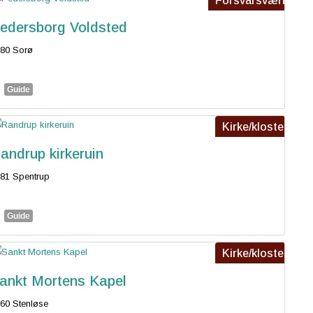
Forsvarsværk
edersborg Voldsted
80 Sorø
Guide
Kirke/kloster
andrup kirkeruin
81 Spentrup
Guide
Kirke/kloster
ankt Mortens Kapel
60 Stenløse