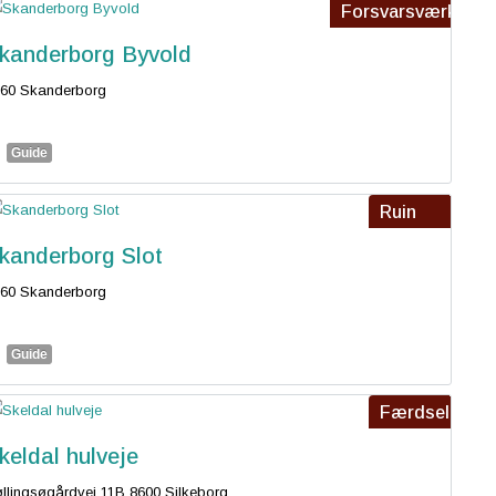
Forsvarsværk
kanderborg Byvold
60 Skanderborg
Guide
Ruin
kanderborg Slot
60 Skanderborg
Guide
Færdsel
keldal hulveje
llingsøgårdvej 11B 8600 Silkeborg