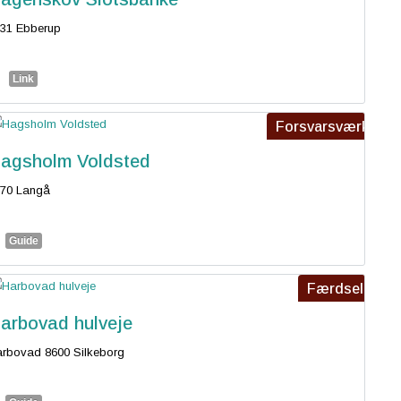
31 Ebberup
Link
Forsvarsværk
agsholm Voldsted
70 Langå
Guide
Færdsel
arbovad hulveje
rbovad 8600 Silkeborg