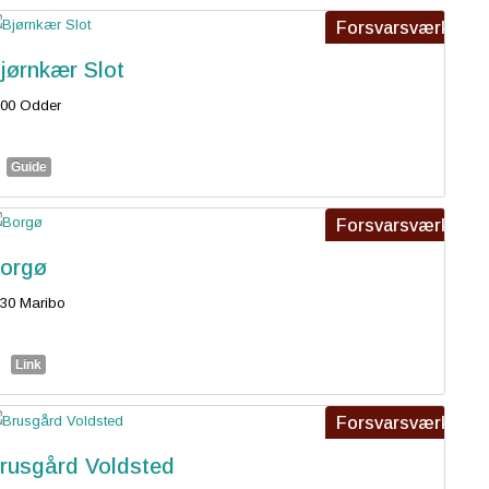
Forsvarsværk
jørnkær Slot
00 Odder
Guide
Forsvarsværk
orgø
30 Maribo
Link
Forsvarsværk
rusgård Voldsted