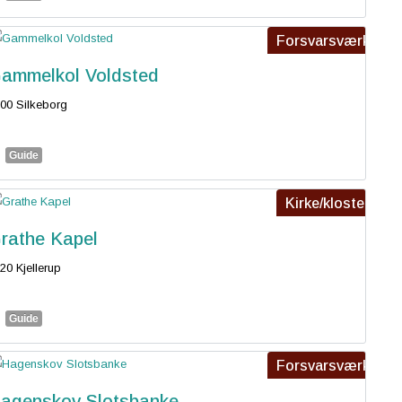
Forsvarsværk
ammelkol Voldsted
00 Silkeborg
Guide
Kirke/kloster
rathe Kapel
20 Kjellerup
Guide
Forsvarsværk
agenskov Slotsbanke