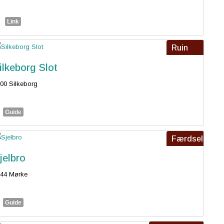
Link
Ruin
ilkeborg Slot
00 Silkeborg
Guide
Færdsel
jelbro
44 Mørke
Guide