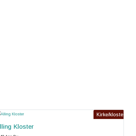
Kirke/kloster
lling Kloster