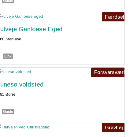
Guide
Færdsel
ulveje Ganloese Eged
60 Stenløse
Link
Forsvarsværk
unesø voldsted
91 Borre
Guide
Gravhøj