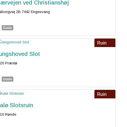
ærvejen ved Christianshøj
lborgvwj 2B 7442 Engesvang
Guide
Ruin
ungshoved Slot
20 Præstø
Guide
Ruin
alø Slotsruin
410 Rønde