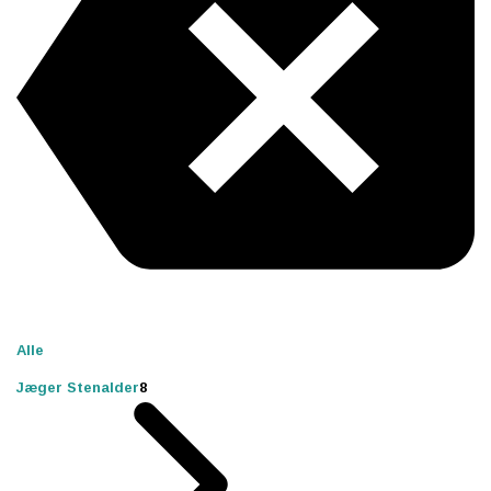
Alle
Jæger Stenalder
8