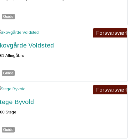
Guide
Forsvarsværk
kovgårde Voldsted
61 Allingåbro
Guide
Forsvarsværk
tege Byvold
80 Stege
Guide