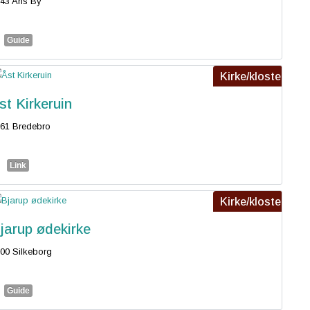
43 Ans By
Guide
Kirke/kloster
st Kirkeruin
61 Bredebro
Link
Kirke/kloster
jarup ødekirke
00 Silkeborg
Guide