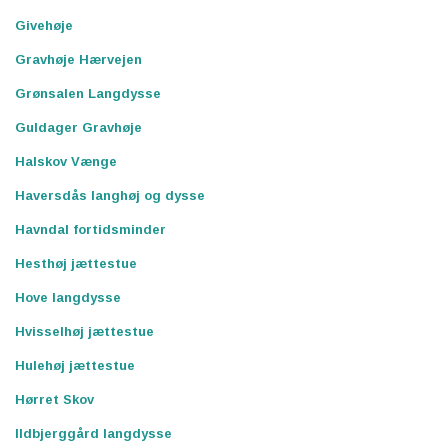
Givehøje
Gravhøje Hærvejen
Grønsalen Langdysse
Guldager Gravhøje
Halskov Vænge
Haversdås langhøj og dysse
Havndal fortidsminder
Hesthøj jættestue
Hove langdysse
Hvisselhøj jættestue
Hulehøj jættestue
Hørret Skov
Ildbjerggård langdysse