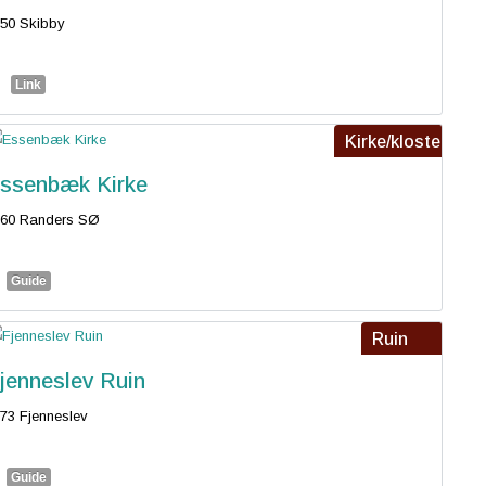
50 Skibby
Link
Kirke/kloster
ssenbæk Kirke
960 Randers SØ
Guide
Ruin
jenneslev Ruin
73 Fjenneslev
Guide