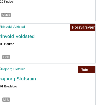
20 Knebel
Guide
Forsvarsværk
rinvold Voldsted
80 Børkop
Link
Ruin
røjborg Slotsruin
61 Bredebro
Link