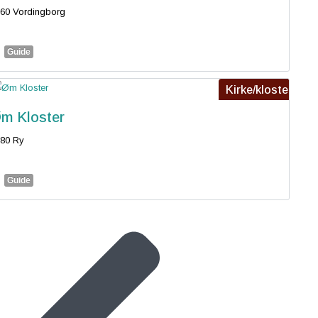
60 Vordingborg
Guide
Kirke/kloster
m Kloster
80 Ry
Guide