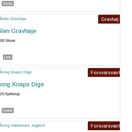
Guide
Gravhøj
ilen Gravhøje
00 Struer
Link
Forsvarsværk
ong Knaps Dige
20 Kjellerup
Guide
Forsvarsværk