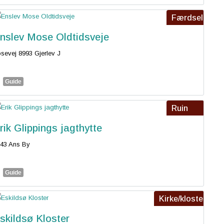
Færdsel
nslev Mose Oldtidsveje
sevej 8993 Gjerlev J
Guide
Ruin
rik Glippings jagthytte
43 Ans By
Guide
Kirke/kloster
skildsø Kloster