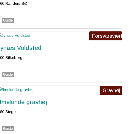
960 Randers SØ
Guide
Forsvarsværk
ynæs Voldsted
00 Silkeborg
Guide
Gravhøj
lmelunde gravhøj
80 Stege
Guide