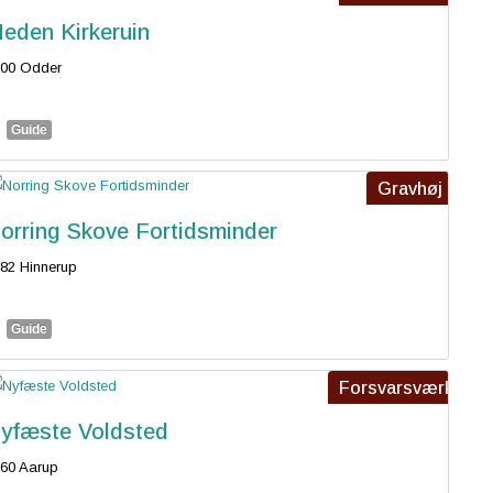
eden Kirkeruin
00 Odder
Guide
Gravhøj
orring Skove Fortidsminder
82 Hinnerup
Guide
Forsvarsværk
yfæste Voldsted
60 Aarup