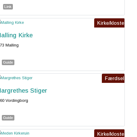
Link
Kirke/kloster
alling Kirke
73 Malling
Guide
Færdsel
argrethes Stiger
60 Vordingborg
Guide
Kirke/kloster