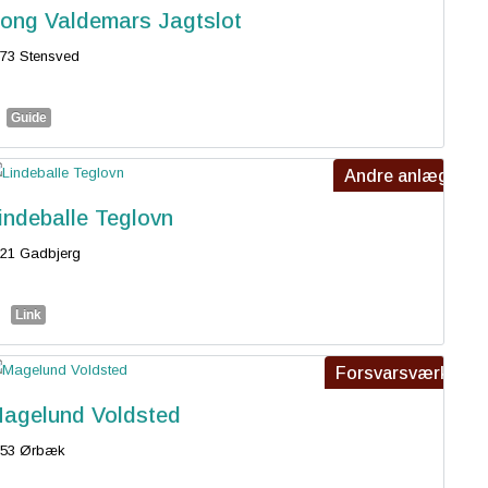
ong Valdemars Jagtslot
73 Stensved
Guide
Andre anlæg
indeballe Teglovn
21 Gadbjerg
Link
Forsvarsværk
agelund Voldsted
853 Ørbæk