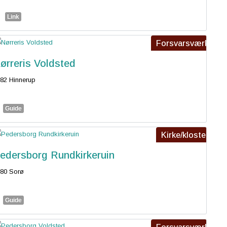
Link
Forsvarsværk
ørreris Voldsted
82 Hinnerup
Guide
Kirke/kloster
edersborg Rundkirkeruin
80 Sorø
Guide