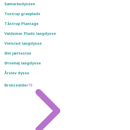
Sømarkedyssen
Tustrup gravplads
Tåstrup Plantage
Valdemar Plads langdysse
Vielsted langdysse
Øm jættestue
Ørnehøj langdysse
Årslev dysse
Bronzealder
73