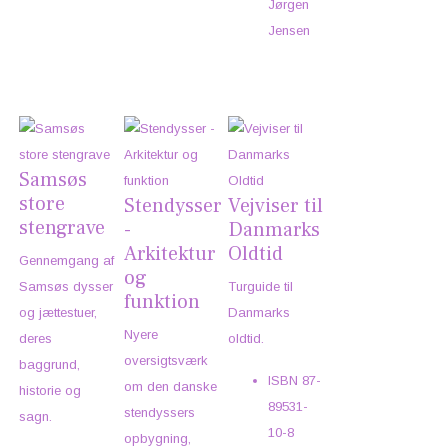
Jørgen
Jensen
Samsøs
store
Stendysser
Vejviser til
stengrave
-
Danmarks
Arkitektur
Oldtid
Gennemgang af
og
Samsøs dysser
Turguide til
funktion
og jættestuer,
Danmarks
Nyere
deres
oldtid.
oversigtsværk
baggrund,
ISBN
87-
om den danske
historie og
89531-
stendyssers
sagn.
10-8
opbygning,