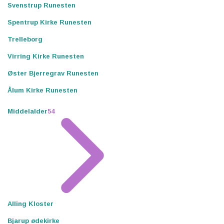
Svenstrup Runesten
Spentrup Kirke Runesten
Trelleborg
Virring Kirke Runesten
Øster Bjerregrav Runesten
Ålum Kirke Runesten
Middelalder
54
Alling Kloster
Bjarup ødekirke