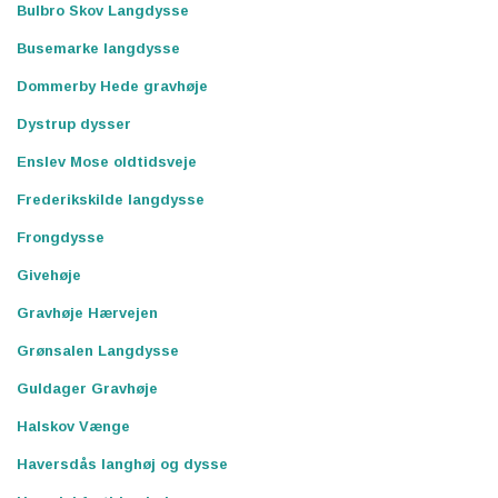
Bulbro Skov Langdysse
Busemarke langdysse
Dommerby Hede gravhøje
Dystrup dysser
Enslev Mose oldtidsveje
Frederikskilde langdysse
Frongdysse
Givehøje
Gravhøje Hærvejen
Grønsalen Langdysse
Guldager Gravhøje
Halskov Vænge
Haversdås langhøj og dysse