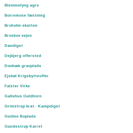
Blemmelyng agre
Borremose fæstning
Broholm-skatten
Broskov vejen
Dandiget
Dejbjerg offersted
Donbæk gravplads
Ejsbøl Krigsbytteoffer
Falster Virke
Gallehus Guldhorn
Grimstrup krat - Kampdiget
Gudme Boplads
Gundestrup Karret