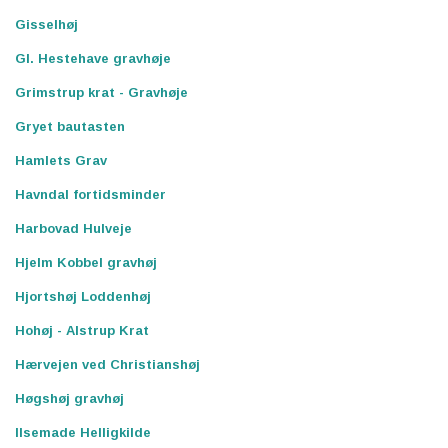
Gisselhøj
Gl. Hestehave gravhøje
Grimstrup krat - Gravhøje
Gryet bautasten
Hamlets Grav
Havndal fortidsminder
Harbovad Hulveje
Hjelm Kobbel gravhøj
Hjortshøj Loddenhøj
Hohøj - Alstrup Krat
Hærvejen ved Christianshøj
Høgshøj gravhøj
Ilsemade Helligkilde