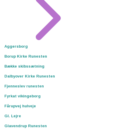
Aggersborg
Borup Kirke Runesten
Bække skibssætning
Dalbyover Kirke Runesten
Fjenneslev runesten
Fyrkat vikingeborg
Fårupvej hulveje
Gl. Lejre
Glavendrup Runesten