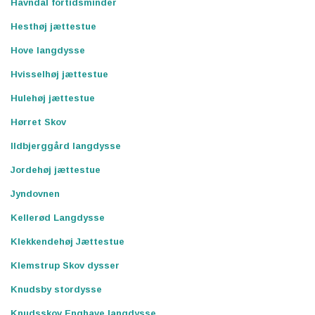
Havndal fortidsminder
Hesthøj jættestue
Hove langdysse
Hvisselhøj jættestue
Hulehøj jættestue
Hørret Skov
Ildbjerggård langdysse
Jordehøj jættestue
Jyndovnen
Kellerød Langdysse
Klekkendehøj Jættestue
Klemstrup Skov dysser
Knudsby stordysse
Knudsskov Enghave langdysse