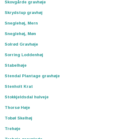
Skovgårde gravhøje
Skrydstup gravhøj
Sneglehøj, Mern
Sneglehøj, Møn
Solrød Gravhøje
Sorring Loddenhøj
Stabelhøje
Stendal Plantage gravhøje
Stenholt Krat
Stokkjeldsdal hulveje
Thorsø Høje
Tobøl Skelhøj
Trehøje