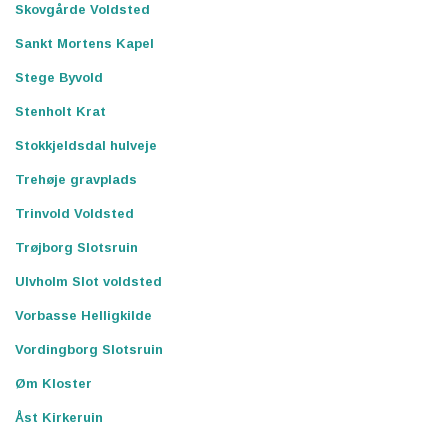
Skovgårde Voldsted
Sankt Mortens Kapel
Stege Byvold
Stenholt Krat
Stokkjeldsdal hulveje
Trehøje gravplads
Trinvold Voldsted
Trøjborg Slotsruin
Ulvholm Slot voldsted
Vorbasse Helligkilde
Vordingborg Slotsruin
Øm Kloster
Åst Kirkeruin