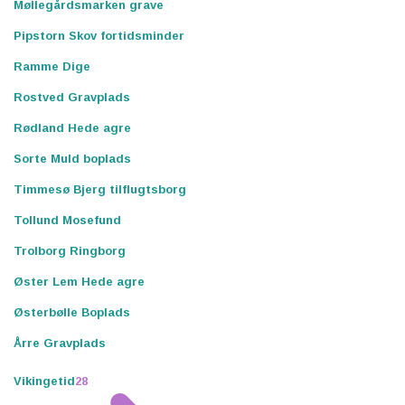
Møllegårdsmarken grave
Pipstorn Skov fortidsminder
Ramme Dige
Rostved Gravplads
Rødland Hede agre
Sorte Muld boplads
Timmesø Bjerg tilflugtsborg
Tollund Mosefund
Trolborg Ringborg
Øster Lem Hede agre
Østerbølle Boplads
Årre Gravplads
Vikingetid
28