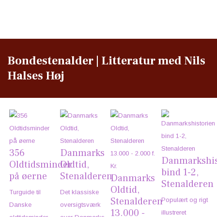
Bondestenalder | Litteratur med Nils
Halses Høj
356
Danmarks
Danmarkshis
Oldtidsminder
Oldtid,
bind 1-2,
på øerne
Stenalderen
Danmarks
Stenalderen
Oldtid,
Turguide til
Det klassiske
Stenalderen
Populært og rigt
Danske
oversigtsværk
13.000 -
illustreret