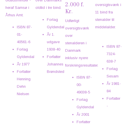
oldtidsminder -
over Danmarks
2.000 f.
oversigtsværk i
heraf Samsø i
oldtid i tre bind.
Kr.
11 bind fra
Århus Amt.
Forlag
stenalder til
Udførligt
ISBN
87-
Gyldendal
middelalder.
oversigtsværk
01-
År
1.
over
40561-6
udgave
stenalderen i
ISBN
87-
Forlag
1938-40
Danmark
7324-
Gyldendal
Forfatter
inklusiv nyere
638-7
År
1977
Johannes
forskningsresultater.
Forlag
Forfatter
Brøndsted
Sesam
ISBN
87-
Henning
År
1981-
00-
Dehn
84
49038-5
Nielsen
Forfatter
Forlag
-
Gyldendal
År
2001
Forfatter