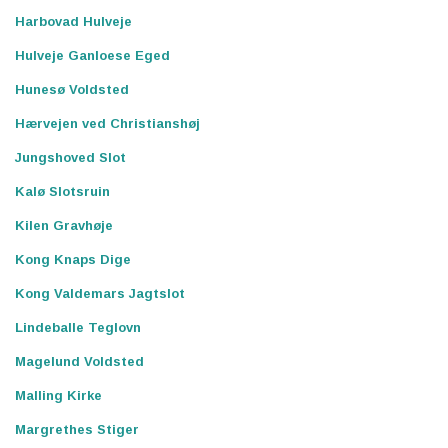
Harbovad Hulveje
Hulveje Ganloese Eged
Hunesø Voldsted
Hærvejen ved Christianshøj
Jungshoved Slot
Kalø Slotsruin
Kilen Gravhøje
Kong Knaps Dige
Kong Valdemars Jagtslot
Lindeballe Teglovn
Magelund Voldsted
Malling Kirke
Margrethes Stiger