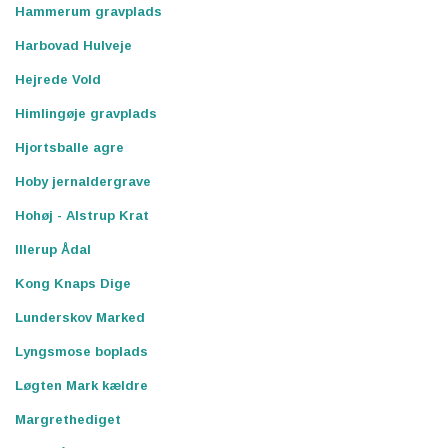
Hammerum gravplads
Harbovad Hulveje
Hejrede Vold
Himlingøje gravplads
Hjortsballe agre
Hoby jernaldergrave
Hohøj - Alstrup Krat
Illerup Ådal
Kong Knaps Dige
Lunderskov Marked
Lyngsmose boplads
Løgten Mark kældre
Margrethediget