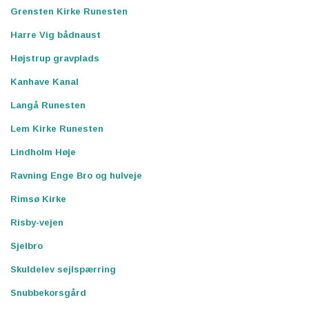
Grensten Kirke Runesten
Harre Vig bådnaust
Højstrup gravplads
Kanhave Kanal
Langå Runesten
Lem Kirke Runesten
Lindholm Høje
Ravning Enge Bro og hulveje
Rimsø Kirke
Risby-vejen
Sjelbro
Skuldelev sejlspærring
Snubbekorsgård