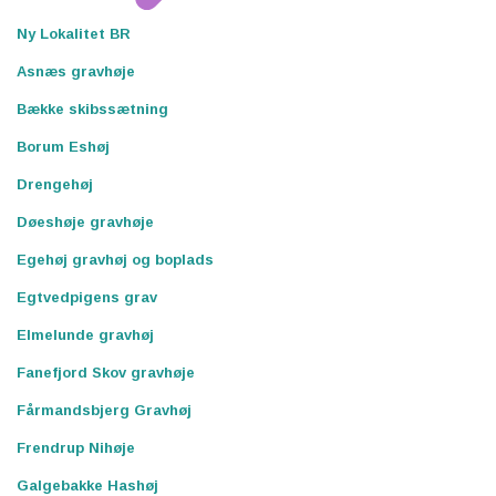
Ny Lokalitet BR
Asnæs gravhøje
Bække skibssætning
Borum Eshøj
Drengehøj
Døeshøje gravhøje
Egehøj gravhøj og boplads
Egtvedpigens grav
Elmelunde gravhøj
Fanefjord Skov gravhøje
Fårmandsbjerg Gravhøj
Frendrup Nihøje
Galgebakke Hashøj