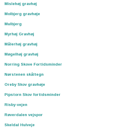
Mislehøj gravhøj
Molbjerg gravhøje
Mulbjerg
Myrhøj Gravhøj
Målerhøj gravhøj
Møgelhøj gravhøj
Norring Skove Fortidsminder
Nørstenen skåltegn
Oreby Skov gravhøje
Pipstorn Skov fortidsminder
Risby-vejen
Røverdalen vejspor
Skeldal Hulveje