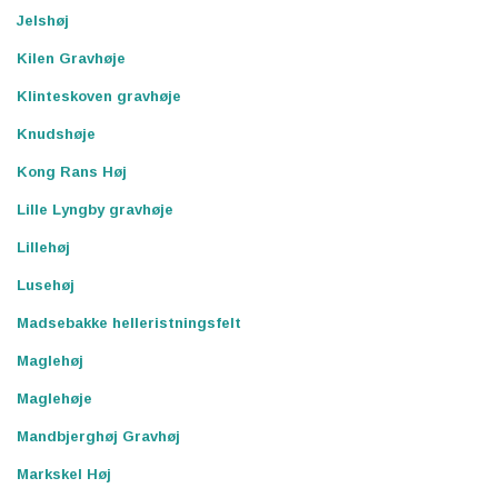
Jelshøj
Kilen Gravhøje
Klinteskoven gravhøje
Knudshøje
Kong Rans Høj
Lille Lyngby gravhøje
Lillehøj
Lusehøj
Madsebakke helleristningsfelt
Maglehøj
Maglehøje
Mandbjerghøj Gravhøj
Markskel Høj