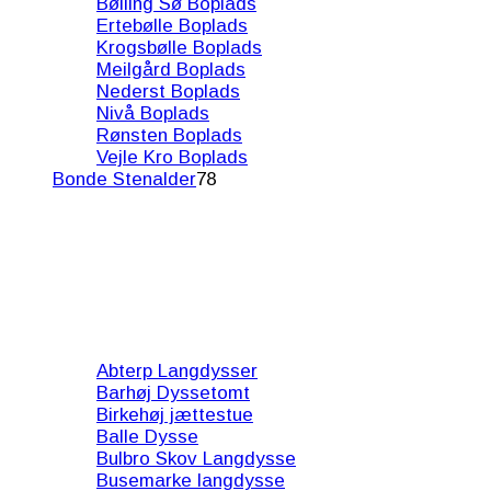
Bølling Sø Boplads
Ertebølle Boplads
Krogsbølle Boplads
Meilgård Boplads
Nederst Boplads
Nivå Boplads
Rønsten Boplads
Vejle Kro Boplads
Bonde Stenalder
78
Abterp Langdysser
Barhøj Dyssetomt
Birkehøj jættestue
Balle Dysse
Bulbro Skov Langdysse
Busemarke langdysse