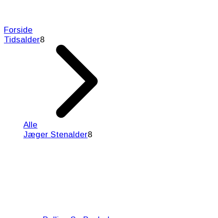
Forside
Tidsalder
8
Alle
Jæger Stenalder
8