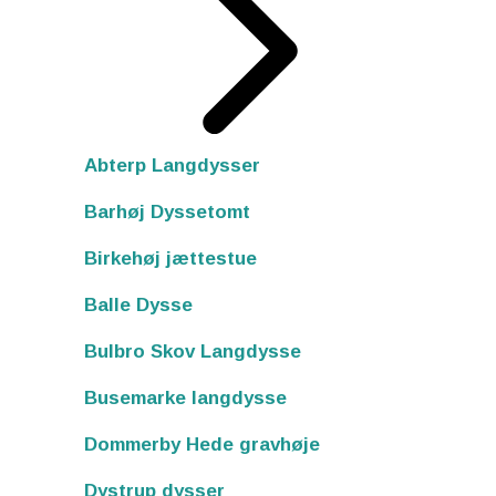
Abterp Langdysser
Barhøj Dyssetomt
Birkehøj jættestue
Balle Dysse
Bulbro Skov Langdysse
Busemarke langdysse
Dommerby Hede gravhøje
Dystrup dysser