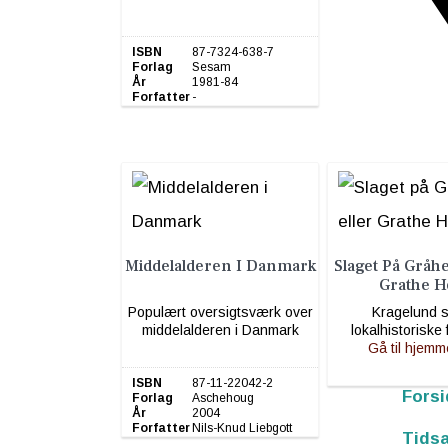
ISBN
87-7324-638-7
Forlag
Sesam
År
1981-84
Forfatter
-
Middelalderen I Danmark
Slaget På Gråh
Grathe H
Populært oversigtsværk over
Kragelund 
middelalderen i Danmark
lokalhistoriske 
Gå til hjemm
ISBN
87-11-22042-2
Forsi
Forlag
Aschehoug
År
2004
Forfatter
Nils-Knud Liebgott
Tidsa