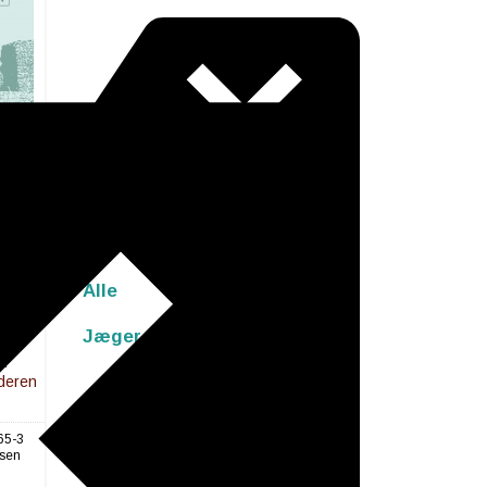
 -
r I
Alle
iet af
ennem
Jæger Stenalder
8
n.
lderen
65-3
lsen