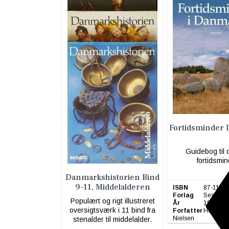
Fortidsminder 
Guidebog til
fortidsmi
Danmarkshistorien Bind
9-11, Middelalderen
ISBN
87-11-22
Forlag
Sesam
Populært og rigt illustreret
År
1999
oversigtsværk i 11 bind fra
Forfatter
Hennnin
Nielsen
stenalder til middelalder.