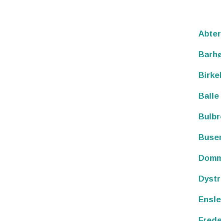
Abte
Barh
Birke
Balle
Bulb
Buse
Domm
Dystr
Ensle
Frede