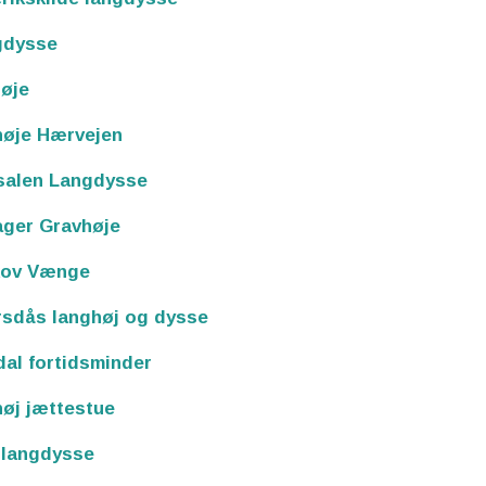
gdysse
øje
høje Hærvejen
salen Langdysse
ager Gravhøje
kov Vænge
sdås langhøj og dysse
al fortidsminder
øj jættestue
 langdysse