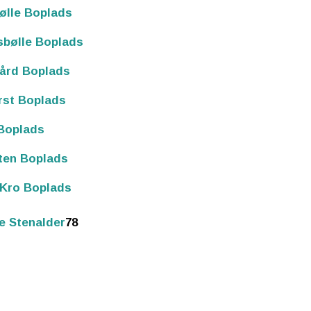
ølle Boplads
sbølle Boplads
ård Boplads
rst Boplads
Boplads
ten Boplads
 Kro Boplads
e Stenalder
78