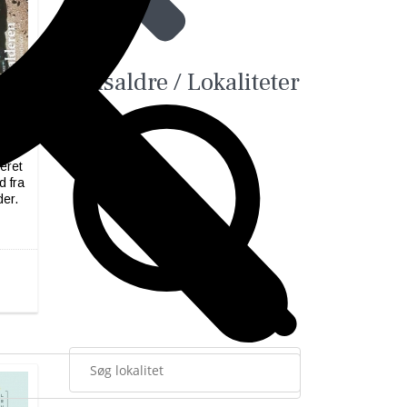
Tidsaldre / Lokaliteter
 Bind
n
reret
d fra
der.