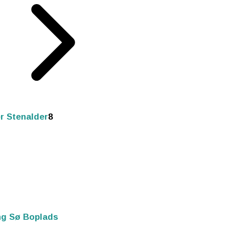
r Stenalder
8
ng Sø Boplads