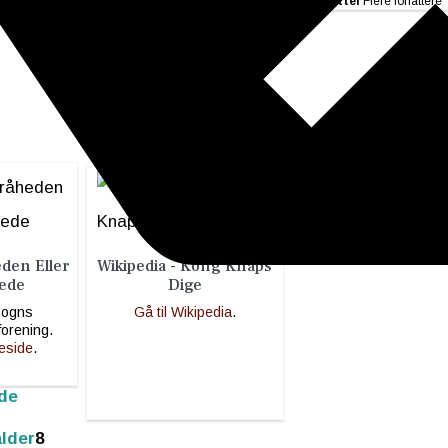
Forfatter
Flere forfattere
eden Eller
Wikipedia - Kong Knaps
ede
Dige
sogns
Gå til Wikipedia
.
forening.
eside
.
de
lder
8