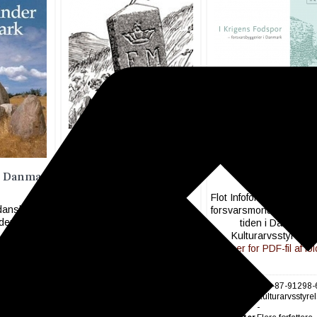
Historien Hallo - "Konger
I Krigens Fodspor
I Kamp"
Forsvarsbyggerie
I Danmark
Danmark
Audioguide på tlf. 99 40 05
80 - herefter trykkes 1
Flot Infofolder om bygger
 danske
forsvarsmonumenter g
nder
tiden i Danmark.
Kulturarvsstyrelse
Klik her for PDF-fil af fo
229-8
ISBN
978-87-91298-
g Dehn-
Forlag
Kulturarvsstyre
År
-