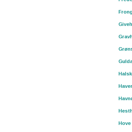
Fron
Giveh
Grav
Grøn
Guld
Hals
Haver
Havnd
Hesth
Hove