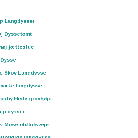
rp Langdysser
øj Dyssetomt
høj jættestue
 Dysse
ro Skov Langdysse
marke langdysse
erby Hede gravhøje
up dysser
v Mose oldtidsveje
rikskilde langdysse