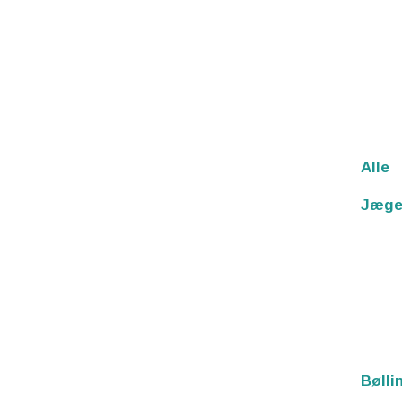
Alle
Jæge
Bølli