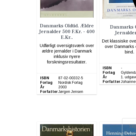
Danmarks Oldtid. Ældre
Danmarks O
Jernalder 500 F.Kr. - 400
Jernalde
E.Kr..
Det klassiske ov
Udførligt oversigtsværk over
over Danmarks ol
ældre jernalder i Danmark
bind.
inklusiv nyere
forskningsresultater.
ISBN
-
Forlag
Gyldend
År
1. udgav
ISBN
87-02-00332-5
Forfatter
Johanne
Forlag
Nordisk Forlag
År
2003
Forfatter
Jørgen Jensen