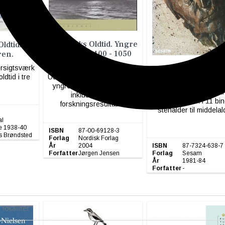
Danmarks Oldtid. Yngre
ldtid.
Jernalder 400 - 1050
ren.
E.Kr..
ersigtsværk
Danmarkshistorien
dtid i tre
Udførligt oversigtsværk over
5-6, Jernaldere
yngre jernalderi Danmark
Populært og rigt illust
inklusiv nyere
oversigtsværk i 11 bin
forskningsresultater.
stenalder til middelal
al
e 1938-40
ISBN
87-00-69128-3
s Brøndsted
Forlag
Nordisk Forlag
År
2004
ISBN
87-7324-638-7
Forfatter
Jørgen Jensen
Forlag
Sesam
År
1981-84
Forfatter
-