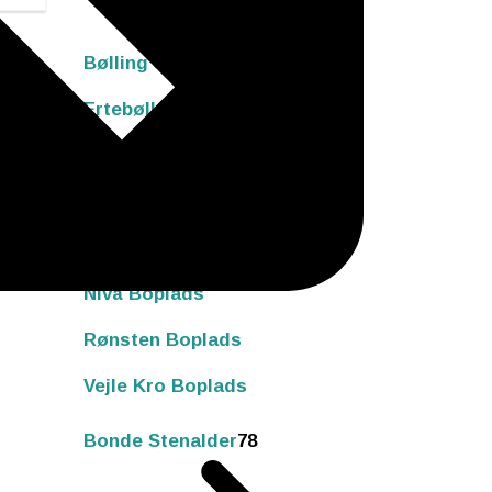
Bølling Sø Boplads
Ertebølle Boplads
Krogsbølle Boplads
Meilgård Boplads
Nederst Boplads
Nivå Boplads
Rønsten Boplads
Vejle Kro Boplads
Bonde Stenalder
78