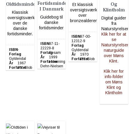
Fortidsminder
Oldtidsminder
Og
Et klassisk
I Danmark
Klintholm
oversigtsværk
Klassisk
over
Guidebog til
oversigtsværk
Digital guider
bronzealderen.
danske
over de
fra
fortidsminder
danske
Naturstyrelsen:
fortidsminder.
Klik her for at
ISBN
87-00-
se
12312-9
ISBN
87-11-
Naturstyrelsens
Forlag
22229-8
ISBN
-
Gyldendal
naturguide
Forlag
Sesam
Forlag
År
1970
over Møns
År
1999
Gyldendal
Forfatter
P.V. Glob
Klint.
Forfatter
Hennning
År
1967
Dehn-Nielsen
Forfatter
P.V. Glob
Klik her for
info-folder
om Møns
Klint og
Klintholm