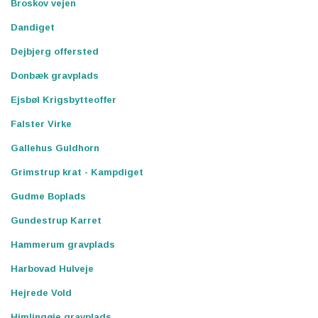
Broskov vejen
Dandiget
Dejbjerg offersted
Donbæk gravplads
Ejsbøl Krigsbytteoffer
Falster Virke
Gallehus Guldhorn
Grimstrup krat - Kampdiget
Gudme Boplads
Gundestrup Karret
Hammerum gravplads
Harbovad Hulveje
Hejrede Vold
Himlingøje gravplads