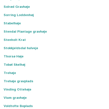
Solrød Gravhøje
Sorring Loddenhøj
Stabelhøje
Stendal Plantage gravhøje
Stenholt Krat
Stokkjeldsdal hulveje
Thorsø Høje
Tobøl Skelhøj
Trehøje
Trehøje gravplads
Vinding Ottehøje
Vium gravhøje
Voldtofte Boplads