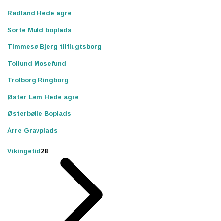
Rødland Hede agre
Sorte Muld boplads
Timmesø Bjerg tilflugtsborg
Tollund Mosefund
Trolborg Ringborg
Øster Lem Hede agre
Østerbølle Boplads
Årre Gravplads
Vikingetid
28