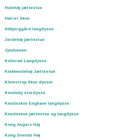
Hulehøj jættestue
Hørret Skov
Ildbjerggård langdysse
Jordehøj jættestue
Jyndovnen
Kellerød Langdysse
Klekkendehøj Jættestue
Klemstrup Skov dysser
Knudsby stordysse
Knudsskov Enghave langdysse
Knudsskov jættestue og langdysse
Kong Asgers Høj
Kong Svends Høj