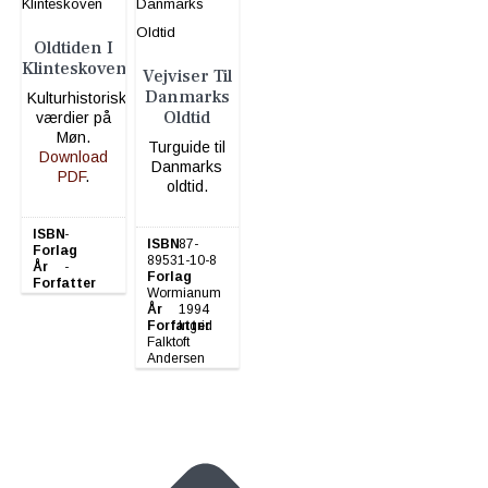
Oldtiden I
Klinteskoven
Vejviser Til
Danmarks
Kulturhistoriske
Oldtid
værdier på
Møn.
Turguide til
Download
Danmarks
PDF
.
oldtid.
ISBN
-
ISBN
87-
Forlag
-
89531-10-8
År
-
Forlag
Forfatter
-
Wormianum
År
1994
Forfatter
Ingrid
Falktoft
Andersen