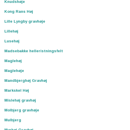
Knudshøje
Kong Rans Høj
Lille Lyngby gravhøje
Lillehøj
Lusehøj
Madsebakke helleristningsfelt
Maglehøj
Maglehøje
Mandbjerghøj Gravhøj
Markskel Høj
Mislehøj gravhøj
Molbjerg gravhøje
Mulbjerg
Myrhøj Gravhøj