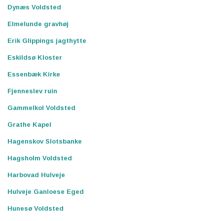
Dynæs Voldsted
Elmelunde gravhøj
Erik Glippings jagthytte
Eskildsø Kloster
Essenbæk Kirke
Fjenneslev ruin
Gammelkol Voldsted
Grathe Kapel
Hagenskov Slotsbanke
Hagsholm Voldsted
Harbovad Hulveje
Hulveje Ganloese Eged
Hunesø Voldsted