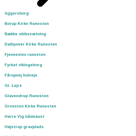
Aggersborg
Borup Kirke Runesten
Bække skibssætning
Dalbyover Kirke Runesten
Fjenneslev runesten
Fyrkat vikingeborg
Fårupvej hulveje
Gl. Lejre
Glavendrup Runesten
Grensten Kirke Runesten
Harre Vig bådnaust
Højstrup gravplads