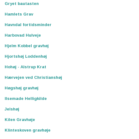
Gryet bautasten
Hamlets Grav
Havndal fortidsminder
Harbovad Hulveje
Hjelm Kobbel gravhøj
Hjortshøj Loddenhøj
Hohøj - Alstrup Krat
Hærvejen ved Christianshøj
Høgshøj gravhøj
Ilsemade Helligkilde
Jelshøj
Kilen Gravhøje
Klinteskoven gravhøje