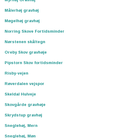
Målerhøj gravhøj
Møgelhøj gravhøj
Norring Skove Fortidsminder
Nørstenen skåltegn
Oreby Skov gravhøje
Pipstorn Skov fortidsminder
Risby-vejen
Røverdalen vejspor
Skeldal Hulveje
Skovgårde gravhøje
Skrydstup gravhøj
Sneglehøj, Mern
Sneglehøj, Møn