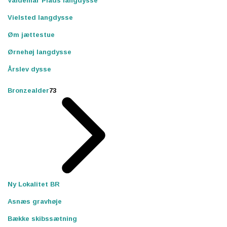
Valdemar Plads langdysse
Vielsted langdysse
Øm jættestue
Ørnehøj langdysse
Årslev dysse
Bronzealder
73
Ny Lokalitet BR
Asnæs gravhøje
Bække skibssætning