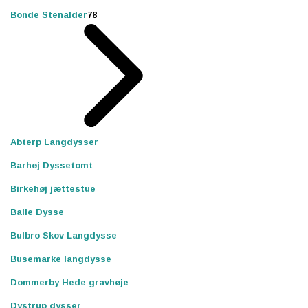
Bonde Stenalder
78
Abterp Langdysser
Barhøj Dyssetomt
Birkehøj jættestue
Balle Dysse
Bulbro Skov Langdysse
Busemarke langdysse
Dommerby Hede gravhøje
Dystrup dysser