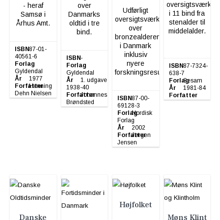
oversigtsværk
- heraf
over
Udførligt
i 11 bind fra
Samsø i
Danmarks
oversigtsværk
stenalder til
Århus Amt.
oldtid i tre
over
middelalder.
bind.
bronzealderen
i Danmark
ISBN
87-01-
inklusiv
40561-6
ISBN
-
nyere
Forlag
Forlag
ISBN
87-7324-
Gyldendal
forskningsresultater.
Gyldendal
638-7
År
1977
År
1. udgave
Forlag
Sesam
Forfatter
Henning
1938-40
År
1981-84
Dehn Nielsen
Forfatter
Johannes
Forfatter
-
ISBN
87-00-
Brøndsted
69128-3
Forlag
Nordisk
Forlag
År
2002
Forfatter
Jørgen
Jensen
Højfolket
Danske
Møns Klint