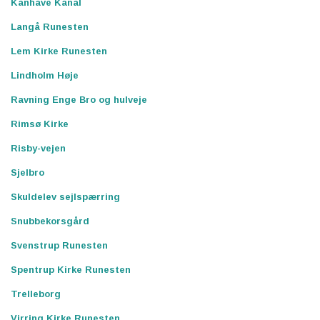
Kanhave Kanal
Langå Runesten
Lem Kirke Runesten
Lindholm Høje
Ravning Enge Bro og hulveje
Rimsø Kirke
Risby-vejen
Sjelbro
Skuldelev sejlspærring
Snubbekorsgård
Svenstrup Runesten
Spentrup Kirke Runesten
Trelleborg
Virring Kirke Runesten