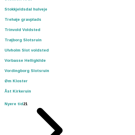
Stokkjeldsdal hulveje
Trehøje gravplads
Trinvold Voldsted
Trøjborg Slotsruin
Ulvholm Slot voldsted
Vorbasse Helligkilde
Vordingborg Slotsruin
Øm Kloster
Åst Kirkeruin
Nyere tid
21