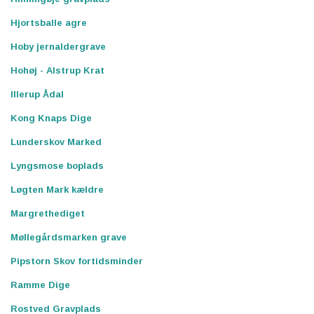
Hjortsballe agre
Hoby jernaldergrave
Hohøj - Alstrup Krat
Illerup Ådal
Kong Knaps Dige
Lunderskov Marked
Lyngsmose boplads
Løgten Mark kældre
Margrethediget
Møllegårdsmarken grave
Pipstorn Skov fortidsminder
Ramme Dige
Rostved Gravplads