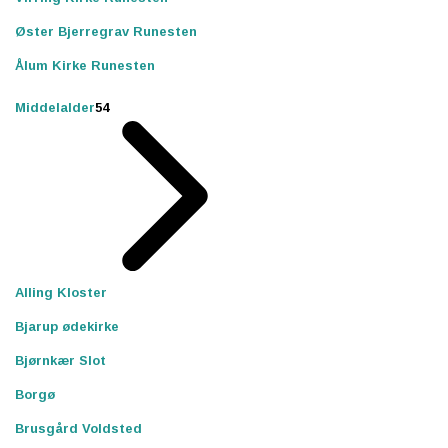
Øster Bjerregrav Runesten
Ålum Kirke Runesten
Middelalder
54
Alling Kloster
Bjarup ødekirke
Bjørnkær Slot
Borgø
Brusgård Voldsted