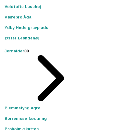
Voldtofte Lusehøj
Værebro Ådal
Ydby Hede gravplads
Øster Brøndehøj
Jernalder
38
Blemmelyng agre
Borremose fæstning
Broholm-skatten