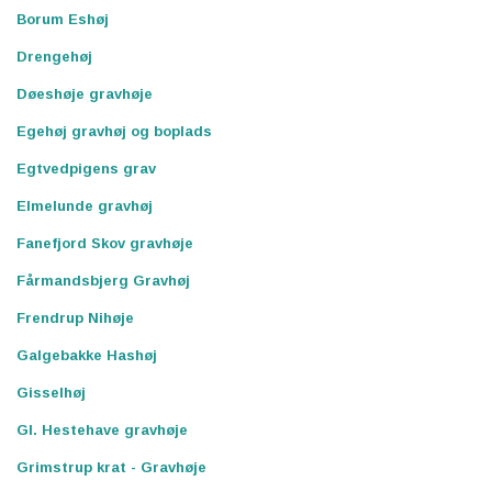
Borum Eshøj
Drengehøj
Døeshøje gravhøje
Egehøj gravhøj og boplads
Egtvedpigens grav
Elmelunde gravhøj
Fanefjord Skov gravhøje
Fårmandsbjerg Gravhøj
Frendrup Nihøje
Galgebakke Hashøj
Gisselhøj
Gl. Hestehave gravhøje
Grimstrup krat - Gravhøje