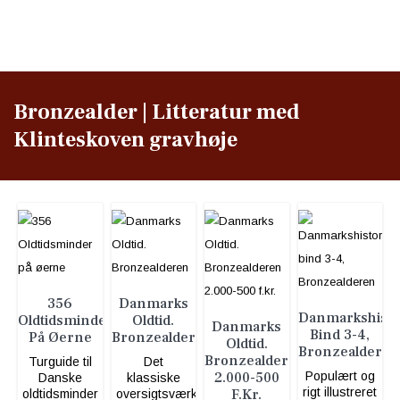
Bronzealder | Litteratur med
Klinteskoven gravhøje
356
Danmarks
Danmarkshisto
Oldtidsminder
Oldtid.
Danmarks
Bind 3-4,
På Øerne
Bronzealderen
Oldtid.
Bronzealderen
Bronzealderen
Turguide til
Det
2.000-500
Populært og
Danske
klassiske
rigt illustreret
F.kr.
oldtidsminder
oversigtsværk